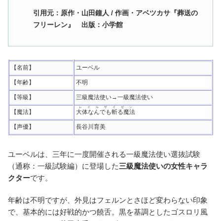
引用元：原作・山田鐘人 / 作画・アベツカサ『葬送の
フリーレン』 出版：小学館
【名前】
ユーベル
【年齢】
不明
【等級】
三級魔法使い→一級魔法使い
レイルザイゼン
【魔法】
大体なんでも斬る魔法
【声優】
長谷川育美
ユーベルは、三年に一度開催される一級魔法使い選抜試験
（通称：一級試験編）に登場した
三級魔法使いの女性キャラ
クター
です。
年齢は不明ですが、外見はフェルンとさほど変わらない印象
で、基本的には好戦的かつ饒舌。黒を基調としたゴスロリ風