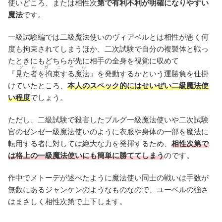
使いどころ、または相性次
第で有利不利が明確になりやすい
魔法
です。
一級試験編では二級魔法使いのヴィアベルとは相性が悪く何
度も拘束されてしまうほか、二次試験で自分の複製体と戦っ
たときにもどちらが先に相手の全身を視覚に収めて
ソルガニール
『
見た者を拘束する魔法
』を発動するかという運勝負を仕掛
けていたところ、
本人のスペック的にはせいぜい二級魔法使
い程度
でしょう。
ただし、二級試験で殺害したブルグ一級魔法使いや二次試験
官のゼンゼ一級魔法使いのように衣服や身体の一部を魔法に
転用する者に対しては絶大な力を発揮するため、
相性次第で
は格上の一級魔法使いにも簡単に勝ててしまう
のです。
作中でメトーデが述べたように魔法使い同士の戦いは手数が
無数にあるジャンケンのようなものなので、ユーベルの強さ
はまさしく相性次第で上下します。