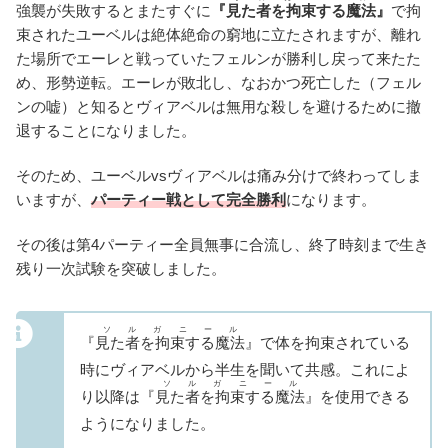
強襲が失敗するとまたすぐに
『
見た者を拘束する魔法
』
で拘
束されたユーベルは絶体絶命の窮地に立たされますが、離れ
た場所でエーレと戦っていたフェルンが勝利し戻って来たた
め、形勢逆転。エーレが敗北し、なおかつ死亡した（フェル
ンの嘘）と知るとヴィアベルは無用な殺しを避けるために撤
退することになりました。
そのため、ユーベルvsヴィアベルは痛み分けで終わってしま
いますが、
パーティー戦として完全勝利
になります。
その後は第4パーティー全員無事に合流し、終了時刻まで生き
残り一次試験を突破しました。
ソルガニール
『
見た者を拘束する魔法
』で体を拘束されている
時にヴィアベルから半生を聞いて共感。これによ
ソルガニール
り以降は『
見た者を拘束する魔法
』を使用できる
ようになりました。