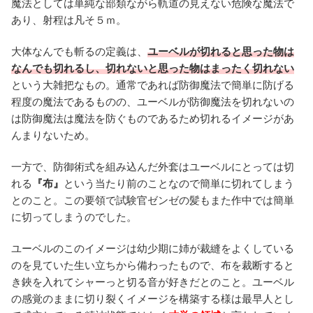
魔法としては単純な部類ながら軌道の見えない危険な魔法で
あり、射程は凡そ５ｍ。
大体なんでも斬るの定義は、
ユーベルが切れると思った物は
なんでも切れるし、切れないと思った物はまったく切れない
という大雑把なもの。通常であれば防御魔法で簡単に防げる
程度の魔法であるものの、ユーベルが防御魔法を切れないの
は防御魔法は魔法を防ぐものであるため切れるイメージがあ
んまりないため。
一方で、防御術式を組み込んだ外套はユーベルにとっては切
れる
『布』
という当たり前のことなので簡単に切れてしまう
とのこと。この要領で試験官ゼンゼの髪もまた作中では簡単
に切ってしまうのでした。
ユーベルのこのイメージは幼少期に姉が裁縫をよくしている
のを見ていた生い立ちから備わったもので、布を裁断すると
き鋏を入れてシャーっと切る音が好きだとのこと。ユーベル
の感覚のままに切り裂くイメージを構築する様は最早人とし