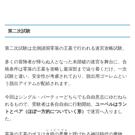
第二次試験
第二次試験は北側諸国零落の王墓で行われる迷宮攻略試験。
多くの冒険者が帰らぬ人となった未踏破の迷宮を舞台に、合
格条件は零落の王墓を攻略し最深部まで辿り着くだけ。一次
試験と違い、安全性が考慮されており、脱出用ゴーレムとい
う脱出アイテムが配給されます。
今回はシングル・パーティーどちらでも自由意志にゆだねら
れるもので、受験者は各自自由に行動開始。
ユーベルはラン
トとペア（ほぼ一方的についていく形）
で迷宮へ入りまし
た。
シュビーゲル
零落の王墓のボスは
水鏡の悪魔
と呼ばれる神話時代の魔物。