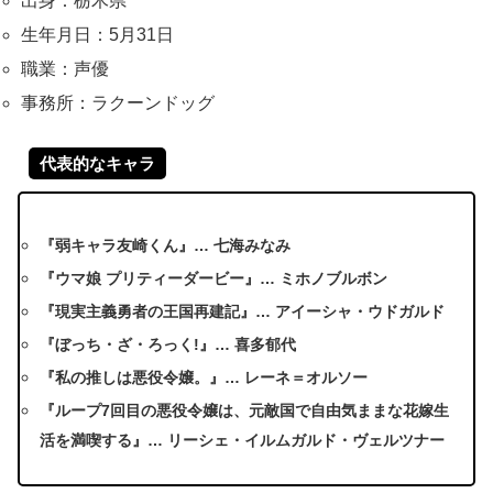
出身：栃木県
生年月日：5月31日
職業：声優
事務所：ラクーンドッグ
代表的なキャラ
『弱キャラ友崎くん』… 七海みなみ
『ウマ娘 プリティーダービー』… ミホノブルボン
『現実主義勇者の王国再建記』… アイーシャ・ウドガルド
『ぼっち・ざ・ろっく!』… 喜多郁代
『私の推しは悪役令嬢。』… レーネ＝オルソー
『ループ7回目の悪役令嬢は、元敵国で自由気ままな花嫁生
活を満喫する』… リーシェ・イルムガルド・ヴェルツナー