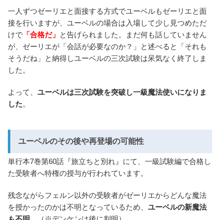
一人ずつゼーリエと面接する方式でユーベルもゼーリエと面
接を行いますが、ユーベルの場合は入場して少し見つめただ
けで
「合格だ」
と告げられました。まだ何も話していません
が、ゼーリエが「会話が必要なのか？」と述べると「それも
そうだね」と納得しユーベルの三次試験は呆気なく終了しま
した。
よって、
ユーベルは三次試験を突破し一級魔法使いになりま
した
。
ユーベルのその後や再登場の可能性
単行本7巻第60話『旅立ちと別れ』にて、一級試験編で合格し
た受験者へ特権の授与が行われています。
残念ながらフェルン以外の受験者がゼーリエからどんな魔法
を授かったのかは不明となっているため、
ユーベルの新魔法
も不明
。（※デンケンは後に判明）