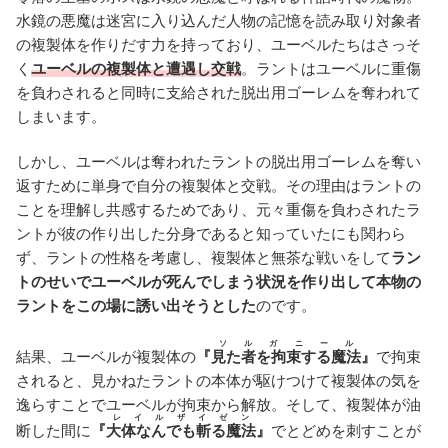
水鏡の悪魔は迷宮に入り込んだ人物の記憶を読み取り対象者
の複製体を作りだす力を持っており、ユーベルたちはさっそ
く
ユーベルの複製体と遭遇し交戦
。ラントはユーベルに重傷
を負わされると同時に支給された脱出用ゴーレムを奪われて
しまいます。
しかし、ユーベルは奪われたラントの脱出用ゴーレムを奪い
返すために単身で自分の複製体と交戦。その理由はラントの
ことを理解し共感するためであり、元々重傷を負わされたラ
ントが彼の作り出した分身であると知っていたにも関わら
ず、ラントの性格を考慮し、複製体と無茶な戦いをして
ラン
トのせいでユーベルが死んでしまう状況を作り出して本物の
ラントをこの場に誘い出そうとした
のです。
ソルガニール
結果、ユーベルが複製体の
『
見た者を拘束する魔法
』
で拘束
されると、見かねたラントの本体が駆けつけて複製体の気を
逸らすことでユーベルが拘束から解放。そして、複製体が油
レイルザイゼン
断した間に
『
大体なんでも斬る魔法
』
でとどめを刺すことが