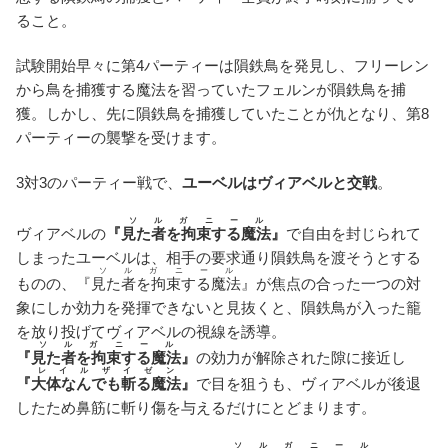
ること。
試験開始早々に第4パーティーは隕鉄鳥を発見し、フリーレン
から鳥を捕獲する魔法を習っていたフェルンが隕鉄鳥を捕
獲。しかし、先に隕鉄鳥を捕獲していたことが仇となり、第8
パーティーの襲撃を受けます。
3対3のパーティー戦で、
ユーベルはヴィアベルと交戦
。
ソルガニール
ヴィアベルの
『
見た者を拘束する魔法
』
で自由を封じられて
しまったユーベルは、相手の要求通り隕鉄鳥を渡そうとする
ソルガニール
ものの、『
見た者を拘束する魔法
』が焦点の合った一つの対
象にしか効力を発揮できないと見抜くと、隕鉄鳥が入った籠
を放り投げてヴィアベルの視線を誘導。
ソルガニール
『
見た者を拘束する魔法
』
の効力が解除された隙に接近し
レイルザイゼン
『
大体なんでも斬る魔法
』
で目を狙うも、ヴィアベルが後退
したため鼻筋に斬り傷を与えるだけにとどまります。
ソルガニール