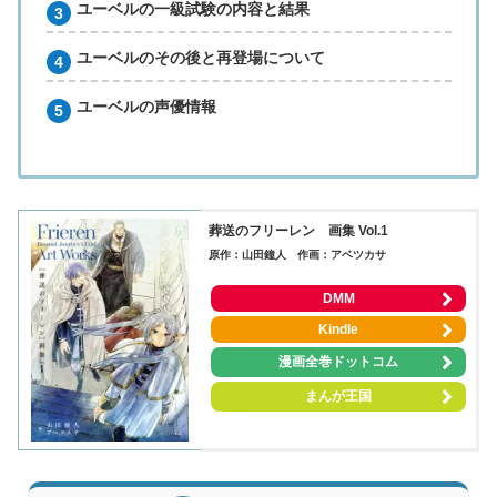
ユーベルの一級試験の内容と結果
ユーベルのその後と再登場について
ユーベルの声優情報
葬送のフリーレン 画集 Vol.1
原作：山田鐘人 作画：アベツカサ
DMM
Kindle
漫画全巻ドットコム
まんが王国