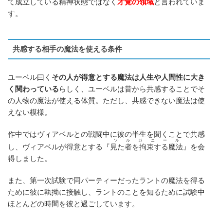
て成立している精神状態ではなく
才覚の領域
と言われていま
す。
共感する相手の魔法を使える条件
ユーベル曰く
その人が得意とする魔法は人生や人間性に大き
く関わっている
らしく、ユーベルは昔から共感することでそ
の人物の魔法が使える体質。ただし、共感できない魔法は使
えない模様。
作中ではヴィアベルとの戦闘中に彼の半生を聞くことで共感
ソルガニール
し、ヴィアベルが得意とする『
見た者を拘束する魔法
』を会
得しました。
また、第一次試験で同パーティーだったラントの魔法を得る
ために彼に執拗に接触し、ラントのことを知るために試験中
ほとんどの時間を彼と過ごしています。