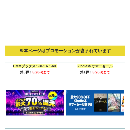
※本ページはプロモーションが含まれています
DMMブックス SUPER SAIL
kindle本 サマーセール
第3弾！
8/20㈭まで
第1弾！
8/20㈭まで