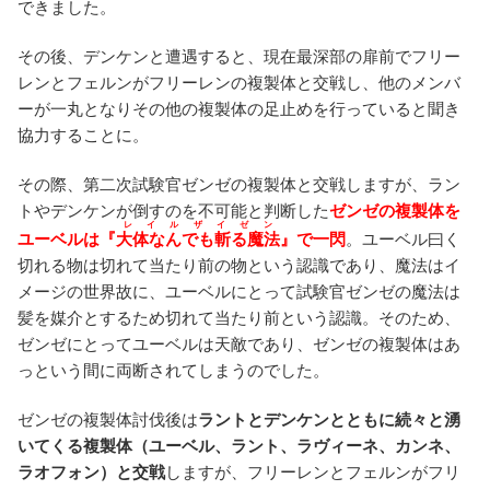
できました。
その後、デンケンと遭遇すると、現在最深部の扉前でフリー
レンとフェルンがフリーレンの複製体と交戦し、他のメンバ
ーが一丸となりその他の複製体の足止めを行っていると聞き
協力することに。
その際、第二次試験官ゼンゼの複製体と交戦しますが、ラン
トやデンケンが倒すのを不可能と判断した
ゼンゼの複製体を
レイルザイゼン
ユーベルは『
大体なんでも斬る魔法
』で一閃
。ユーベル曰く
切れる物は切れて当たり前の物という認識であり、魔法はイ
メージの世界故に、ユーベルにとって試験官ゼンゼの魔法は
髪を媒介とするため切れて当たり前という認識。そのため、
ゼンゼにとってユーベルは天敵であり、ゼンゼの複製体はあ
っという間に両断されてしまうのでした。
ゼンゼの複製体討伐後は
ラントとデンケンとともに続々と湧
いてくる複製体（ユーベル、ラント、ラヴィーネ、カンネ、
ラオフォン）と交戦
しますが、フリーレンとフェルンがフリ