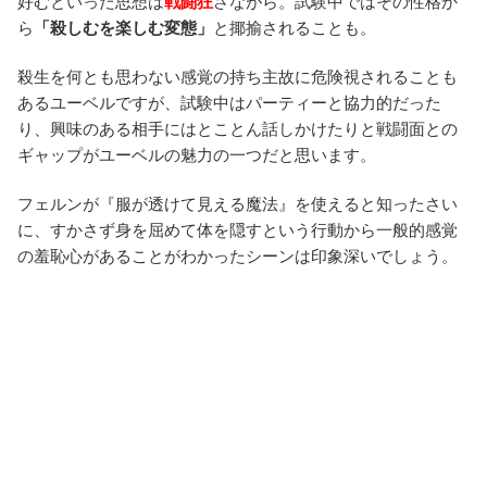
好むといった思想は
戦闘狂
さながら。試験中ではその性格か
ら
「殺しむを楽しむ変態」
と揶揄されることも。
殺生を何とも思わない感覚の持ち主故に危険視されることも
あるユーベルですが、試験中はパーティーと協力的だった
り、興味のある相手にはとことん話しかけたりと戦闘面との
ギャップがユーベルの魅力の一つだと思います。
フェルンが『服が透けて見える魔法』を使えると知ったさい
に、すかさず身を屈めて体を隠すという行動から一般的感覚
の羞恥心があることがわかったシーンは印象深いでしょう。