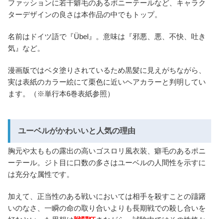
ファッションに若干癖毛のあるポニーテールなど、キャラク
ターデザインの良さは本作品の中でもトップ。
名前はドイツ語で『Übel』。意味は『邪悪、悪、不快、吐き
気』など。
漫画版ではベタ塗りされているため黒髪に見えがちながら、
実は表紙のカラー絵にて栗色に近いヘアカラーと判明してい
ます。（※単行本6巻表紙参照）
ユーベルがかわいいと人気の理由
胸元や太ももの露出の高いゴスロリ風衣装、癖毛のあるポニ
ーテール。ジト目に口数の多さはユーベルの人間性を示すに
は充分な属性です。
加えて、正当性のある戦いにおいては相手を殺すことの躊躇
いのなさ、一瞬の命の取り合いよりも長期戦での殺し合いを