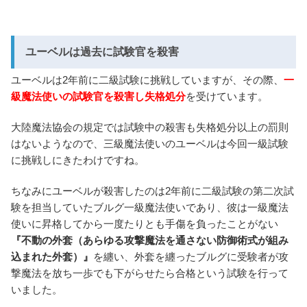
ユーベルは過去に試験官を殺害
ユーベルは2年前に二級試験に挑戦していますが、その際、
一
級魔法使いの試験官を殺害し失格処分
を受けています。
大陸魔法協会の規定では試験中の殺害も失格処分以上の罰則
はないようなので、三級魔法使いのユーベルは今回一級試験
に挑戦しにきたわけですね。
ちなみにユーベルが殺害したのは2年前に二級試験の第二次試
験を担当していたブルグ一級魔法使いであり、彼は一級魔法
使いに昇格してから一度たりとも手傷を負ったことがない
『不動の外套（あらゆる攻撃魔法を通さない防御術式が組み
込まれた外套）』
を纏い、外套を纏ったブルグに受験者が攻
撃魔法を放ち一歩でも下がらせたら合格という試験を行って
いました。