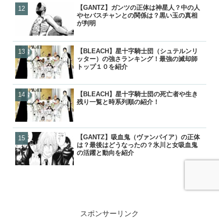
【GANTZ】ガンツの正体は神星人？中の人
【GANTZ】ガンツの正体
【ぬらりひょんの孫】リク
【鬼滅の刃】炭治郎や生存
やセバスチャンとの関係は？黒い玉の真相
やセバスチャンとの関係は
ら）って結婚したの？キス
の後は？何をしてるの？
が判明
が判明
ナーの見解は？
【BLEACH】星十字騎士団（シュテルンリ
【GANTZ】吸血鬼（ヴァ
【炎炎ノ消防隊】森羅の母
【NARUTO】尾獣の能力・
ッター）の強さランキング！最強の滅却師
は？最後はどうなったの？
（マリクサカベ）の正体は
後・死亡を一覧で紹介！
トップ１０を紹介
の活躍と動向を紹介
て最後はどうなった？
【BLEACH】星十字騎士団の死亡者や生き
【BLEACH】星十字騎士団
【GANTZ】ガンツの正体
【GANTZ】ガンツの死亡
残り一覧と時系列順の紹介！
残り一覧と時系列順の紹介
やセバスチャンとの関係は
覧！カタストロフィで生き
が判明
各編の星人もあわせて紹介
【GANTZ】吸血鬼（ヴァンパイア）の正体
【BLEACH】星十字騎士団
【BLEACH】星十字騎士団
【GANTZ】レイカの最後
は？最後はどうなったの？氷川と女吸血鬼
ッター）の強さランキング
残り一覧と時系列順の紹介
クローンとはどうなったの
の活躍と動向を紹介
トップ１０を紹介
スポンサーリンク