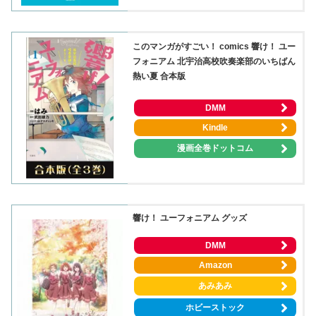
このマンガがすごい！ comics 響け！ ユー
フォニアム 北宇治高校吹奏楽部のいちばん
熱い夏 合本版
DMM
Kindle
漫画全巻ドットコム
響け！ ユーフォニアム グッズ
DMM
Amazon
あみあみ
ホビーストック