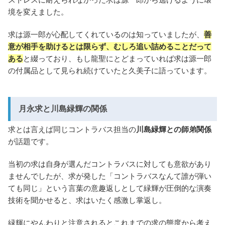
境を変えました。
求は源一郎が心配してくれているのは知っていましたが、
善
意が相手を助けるとは限らず、むしろ追い詰めることだって
ある
と綴っており、もし龍聖にとどまっていれば求は源一郎
の付属品として見られ続けていたと久美子に語っています。
月永求と川島緑輝の関係
求とは言えば同じコントラバス担当の
川島緑輝との師弟関係
が話題です。
当初の求は自身が選んだコントラバスに対しても意欲があり
ませんでしたが、求が発した「コントラバスなんて誰が弾い
ても同じ」という言葉の意趣返しとして緑輝が圧倒的な演奏
技術を聞かせると、求はいたく感激し掌返し。
緑輝にやんわりと注意されるとこれまでの求の態度から考え