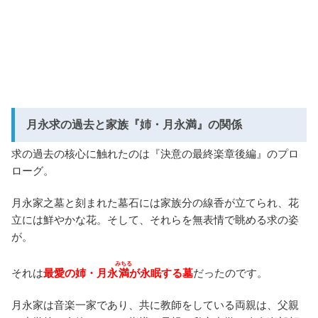
月永求の過去と家族『姉・月永満』の関係
求の過去の核心に触れたのは『決意の最終楽章後編』のプロ
ローグ。
月永家之墓と刻まれた墓石には家族分の線香が立てられ、花
立には鮮やかな花。そして、それらを無表情で眺める求の姿
が。
みちる
それは
最愛の姉・月永
満
が永眠する墓
だったのです。
月永家は音楽一家であり、共に教師をしている両親は、父親