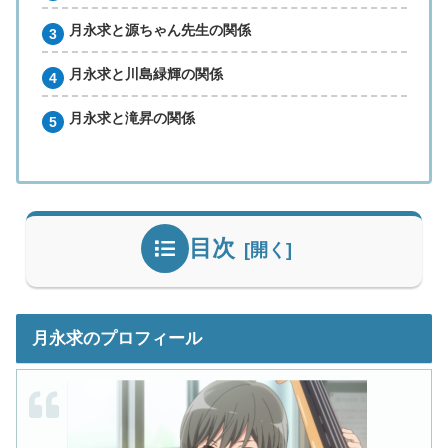
月永求と源ちゃん先生の関係
月永求と川島緑輝の関係
月永求と滝昇の関係
目次
月永求のプロフィール