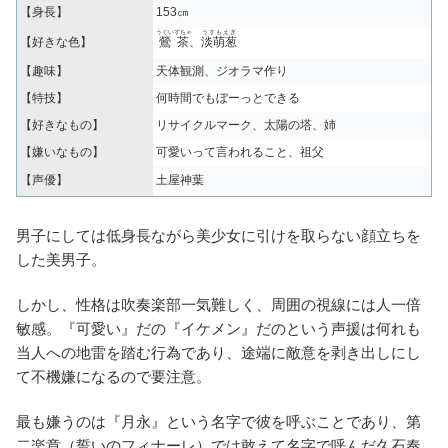
【身長】
153㎝
うぐいすちゃ
うすもえぎ
【好きな色】
鶯茶
、
淡萌葱
【趣味】
天体観測、ジオラマ作り
【特技】
何時間でもぼーっとできる
【好きなもの】
リサイクルマーク、太陽の塔、姉
【嫌いなもの】
可愛いって言われること、祖父
【声優】
土屋神葉
男子にしては低身長ながら美少女に引けを取らない顔立ちを
した美男子。
しかし、性格は吹奏楽部一気難しく、周囲の視線には人一倍
敏感。『可愛い』だの『イケメン』だのという声援は何れも
当人への地雷を踏む行為であり、途端に敵意を剥き出しにし
て不機嫌になるので要注意。
最も嫌うのは『月永』という名字で彼を呼ぶことであり、第
二楽章（誓いのフィナーレ）では敢えて名字で呼んだ久石奏