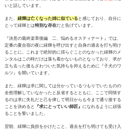
いと話しています。
また、
緑輝は亡くなった姉に似ている
と感じており、自分に
とって緑輝とは
特別な存在
だと告げています。
『決意の最終楽章後編 二、悩めるオスティナート』では、
定番の夏合宿の夜に緑輝を呼び出すと自身の過去を打ち明け
ることに。これまで絶対的に揺らぐことのなかった緑輝のメ
ンタルはこの時だけは落ち着かないものとなっており、求が
立ち去った後もざわついた気持ちを抑えるために『子犬のワ
ルツ』を聞いています。
また、緑輝は求に関しては分かっているつもりでいたものの
全然理解していなかったと反省するとともに、ここで同情す
るのは求に失礼だと己を律して明日からも今まで通り接する
ことを決めると
『求にとっていい師匠』
になれるように頑張
ることを誓いました。
翌朝、緑輝に負担をかけたこと、過去を打ち明けても受け入