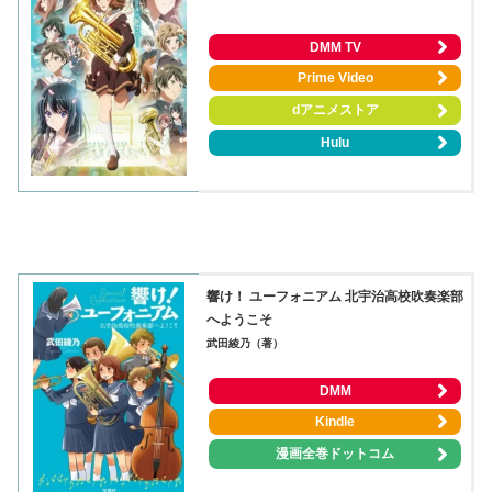
DMM TV
Prime Video
dアニメストア
Hulu
響け！ ユーフォニアム 北宇治高校吹奏楽部
へようこそ
武田綾乃（著）
DMM
Kindle
漫画全巻ドットコム