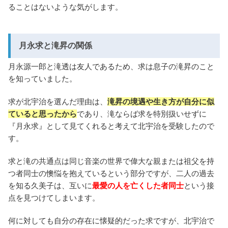
ることはないような気がします。
月永求と滝昇の関係
月永源一郎と滝透は友人であるため、求は息子の滝昇のこと
を知っていました。
求が北宇治を選んだ理由は、
滝昇の境遇や生き方が自分に似
ていると思ったから
であり、滝ならば求を特別扱いせずに
『月永求』として見てくれると考えて北宇治を受験したので
す。
求と滝の共通点は同じ音楽の世界で偉大な親または祖父を持
つ者同士の懊悩を抱えているという部分ですが、二人の過去
を知る久美子は、互いに
最愛の人を亡くした者同士
という接
点を見つけてしまいます。
何に対しても自分の存在に懐疑的だった求ですが、北宇治で