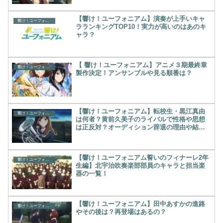
【響け！ユーフォニアム】演奏が上手いキャ
響け！ユーフォニアム
ラランキングTOP10！実力が高いのはあのキ
ャラ？
【 響け！ユーフォニアム】アニメ３期最終章
響け！ユーフォニアム
製作決定！アンサンブルや見る順番は？
【響け！ユーフォニアム】転校生・黒江真由
響け！ユーフォニアム
は何者？黄前久美子のライバルで性格や思想
は正反対？オーディション辞退の理由や結果
はどうなる？
【響け！ユーフォニアム誓いのフィナーレ2年
響け！ユーフォニアム
生編】北宇治吹奏楽部部員のキャラと担当楽
器の一覧！
【響け！ユーフォニアム】田中あすかの進路
響け！ユーフォニアム
やその後は？再登場はあるの？