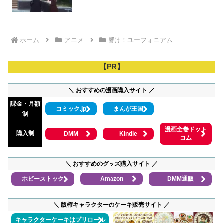
ホーム
アニメ
響け！ユーフォニアム
【PR】
＼ おすすめの漫画購入サイト ／
課金・月額
コミック.jp
まんが王国
制
漫画全巻ドット
購入制
DMM
Kindle
コム
＼ おすすめのグッズ購入サイト ／
ホビーストック
Amazon
DMM通販
＼ 版権キャラクターのケーキ販売サイト ／
キャラクターケーキはプリロール