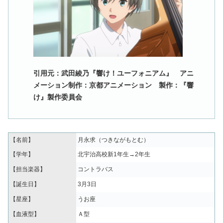
引用元：武田綾乃『響け！ユーフォニアム』 アニ
メーション制作：京都アニメーション 製作：『響
け』製作委員会
【名前】
月永求（つきながもとむ）
【学年】
北宇治高校新1年生→2年生
【担当楽器】
コントラバス
【誕生日】
3月3日
【星座】
うお座
【血液型】
Ａ型