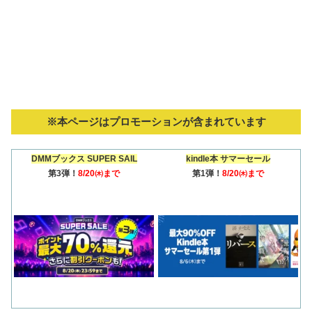
※本ページはプロモーションが含まれています
DMMブックス SUPER SAIL
kindle本 サマーセール
第3弾！
8/20㈭まで
第1弾！
8/20㈭まで