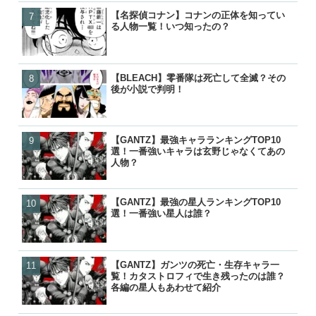
【名探偵コナン】コナンの正体を知ってい
【BORUTO】九喇嘛（ク
【BORUTO】うずまきボ
【響け！ユーフォニアム】
る人物一覧！いつ知ったの？
粒子モードとナルトとの別
を失って里抜け？大筒木化
付き合って別れた？復縁や
『逆転』について
った？
【BLEACH】零番隊は死亡して全滅？その
【名探偵コナン】コナンの
【名探偵コナン】コナンの
【BORUTO】うずまきボ
後が小説で判明！
る人物一覧！いつ知ったの
る人物一覧！いつ知ったの
を失って里抜け？大筒木化
『逆転』について
【GANTZ】最強キャラランキングTOP10
【GANTZ】最強の星人ランキ
【GANTZ】最強の星人ランキ
【BLEACH】護廷十三隊の
選！一番強いキャラは玄野じゃなくてあの
選！一番強い星人は誰？
選！一番強い星人は誰？
覧！初代から10年後まで歴
人物？
【GANTZ】最強の星人ランキングTOP10
【GANTZ】ガンツの死亡
【GANTZ】最強キャラランキ
【BLEACH】零番隊は死亡
選！一番強い星人は誰？
覧！カタストロフィで生き
選！一番強いキャラは玄野
後が小説で判明！
各編の星人もあわせて紹介
人物？
【GANTZ】ガンツの死亡・生存キャラ一
【GANTZ】最強キャラランキ
【GANTZ】ガンツの死亡
【ワンピース】ローが敗北し
覧！カタストロフィで生き残ったのは誰？
選！一番強いキャラは玄野
覧！カタストロフィで生き
げの詳細と敗走について
各編の星人もあわせて紹介
人物？
各編の星人もあわせて紹介