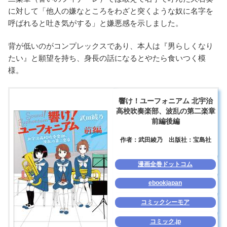
に対して「他人の嫌なところをわざと突くような奴に名字を
呼ばれると吐き気がする」と嫌悪感を示しました。
背が低いのがコンプレックスであり、本人は『男らしくなり
たい』と願望を持ち、身長の話になるとやたら食いつく模
様。
響け！ユーフォニアム 北宇治
高校吹奏楽部、波乱の第二楽章
前編後編
作者：武田綾乃
出版社：宝島社
漫画全巻ドットコム
ebookjapan
コミックシーモア
コミック.jp