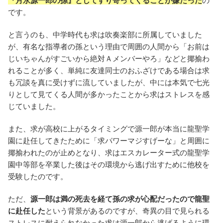
『月永源一郎の孫』としてすり寄ってくることが嫌だった
の
です。
と言うのも、中学時代も求は吹奏楽部に所属していました
が、有名な指導者の孫という理由で周囲の人間から「お前は
じいちゃんがすごいから絶対Ａメンバーやろ」などと揶揄わ
れることが多く、単純に友達同士のおふざけである場合は求
も冗談を真に受けずに流していましたが、中には本気で七光
りとして見てくる人間が多かったことから求はストレスを感
じていました。
また、求が高校に上がるタイミングで源一郎が本当に龍聖学
園に赴任してきたために「求パワーマジすげーな」と周囲に
揶揄われたのが止めとなり、求はエスカレーター式の龍聖学
園中等部を卒業した後はその環境から逃げ出すために他校を
受験したのです。
ただ、
源一郎は満の死去を経て孫の求が心配だったので龍聖
に赴任した
という背景があるのですが、奇異の目で見られる
ストレスに耐えられなかった求は源一郎から逃げるように環