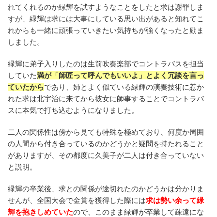
れてくれるのか緑輝を試すようなことをしたと求は謝罪しま
すが、緑輝は求には大事にしている思い出があると知れてこ
れからも一緒に頑張っていきたい気持ちが強くなったと励ま
しました。
緑輝に弟子入りしたのは生前吹奏楽部でコントラバスを担当
していた
満が「師匠って呼んでもいいよ」とよく冗談を言っ
ていたから
であり、姉とよく似ている緑輝の演奏技術に惹か
れた求は北宇治に来てから彼女に師事することでコントラバ
スに本気で打ち込むようになりました。
二人の関係性は傍から見ても特殊を極めており、何度か周囲
の人間から付き合っているのかどうかと疑問を持たれること
がありますが、その都度に久美子が二人は付き合っていない
と説明。
緑輝の卒業後、求との関係が途切れたのかどうかは分かりま
せんが、全国大会で金賞を獲得した際には
求は勢い余って緑
輝を抱きしめていた
ので、このまま緑輝が卒業して疎遠にな