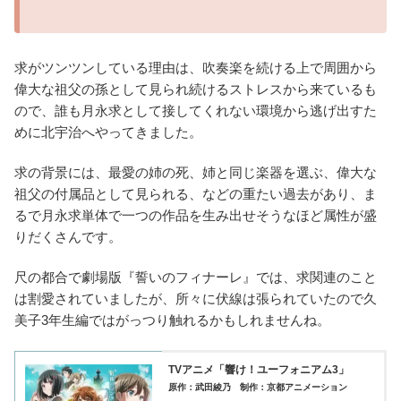
求がツンツンしている理由は、吹奏楽を続ける上で周囲から
偉大な祖父の孫として見られ続けるストレスから来ているも
ので、誰も月永求として接してくれない環境から逃げ出すた
めに北宇治へやってきました。
求の背景には、最愛の姉の死、姉と同じ楽器を選ぶ、偉大な
祖父の付属品として見られる、などの重たい過去があり、ま
るで月永求単体で一つの作品を生み出せそうなほど属性が盛
りだくさんです。
尺の都合で劇場版『誓いのフィナーレ』では、求関連のこと
は割愛されていましたが、所々に伏線は張られていたので久
美子3年生編ではがっつり触れるかもしれませんね。
TVアニメ「響け！ユーフォニアム3」
原作：武田綾乃
制作：京都アニメーション