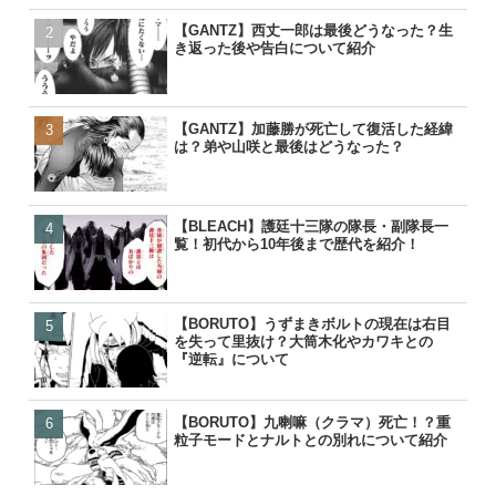
【GANTZ】西丈一郎は最後どうなった？生
【GANTZ】西丈一郎は最
【GANTZ】西丈一郎は最
【呪術廻戦】七海健人は渋
き返った後や告白について紹介
き返った後や告白について
き返った後や告白について
た？死因や最後、虎杖に遺
【GANTZ】加藤勝が死亡して復活した経緯
【GANTZ】加藤勝が死亡
【GANTZ】加藤勝が死亡
【名探偵コナン】コナンの
は？弟や山咲と最後はどうなった？
は？弟や山咲と最後はどう
は？弟や山咲と最後はどう
る人物一覧！いつ知ったの
【BLEACH】護廷十三隊の隊長・副隊長一
【BLEACH】零番隊は死亡
【BORUTO】九喇嘛（ク
【BORUTO】九喇嘛（ク
覧！初代から10年後まで歴代を紹介！
後が小説で判明！
粒子モードとナルトとの別
粒子モードとナルトとの別
【BORUTO】うずまきボルトの現在は右目
【BLEACH】護廷十三隊の
【BLEACH】零番隊は死亡
【呪術廻戦】五条悟が復活!
を失って里抜け？大筒木化やカワキとの
覧！初代から10年後まで歴
後が小説で判明！
経緯と宿儺との決戦はいつ
『逆転』について
【BORUTO】九喇嘛（クラマ）死亡！？重
【BORUTO】うずまきボ
【BLEACH】護廷十三隊の
【鬼滅の刃】鬼舞辻無惨の
粒子モードとナルトとの別れについて紹介
を失って里抜け？大筒木化
覧！初代から10年後まで歴
た？どうやって倒したのか
『逆転』について