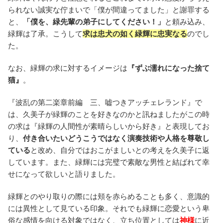
られない誠実な佇まいで「僕が間違ってました」と謝罪する
と、
「僕を、緑先輩の弟子にしてください！」
と頼み込み、
緑輝は了承。こうして
求は忠犬の如く緑輝に忠実なる
のでし
た。
なお、緑輝の求に対するイメージは
『ずぶ濡れになった捨て
猫』
。
『波乱の第二楽章前編 三、嘘つきアッチェレランド』で
は、久美子が緑輝のことを好きなのかと訊ねましたがこの時
の求は『緑輝の人間性が素晴らしいから好き』と表現してお
り、
付き合いたいどうこうではなく演奏技術や人格を尊敬し
ている
と改め、自分ではおこがましいとの考えを久美子に返
しています。また、緑輝には完璧で素敵な男性と結ばれて幸
せになって欲しいと語りました。
緑輝とのやり取りの際には頬を赤らめることも多く、意識的
には異性として見ている印象。それでも緑輝に恋愛という卑
俗な感情を向ける対象ではなく、立ち位置としては
神様
に近