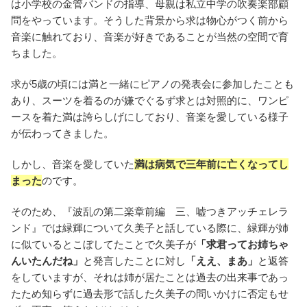
は小学校の金管バンドの指導、母親は私立中学の吹奏楽部顧
問をやっています。そうした背景から求は物心がつく前から
音楽に触れており、音楽が好きであることが当然の空間で育
ちました。
求が5歳の頃には満と一緒にピアノの発表会に参加したことも
あり、スーツを着るのが嫌でぐるず求とは対照的に、ワンピ
ースを着た満は誇らしげにしており、音楽を愛している様子
が伝わってきました。
しかし、音楽を愛していた
満は病気で三年前に亡くなってし
まった
のです。
そのため、『波乱の第二楽章前編 三、嘘つきアッチェレラ
ンド』では緑輝について久美子と話している際に、緑輝が姉
に似ているとこぼしてたことで久美子が
「求君ってお姉ちゃ
んいたんだね」
と発言したことに対し
「ええ、まあ」
と返答
をしていますが、それは姉が居たことは過去の出来事であっ
たため知らずに過去形で話した久美子の問いかけに否定もせ