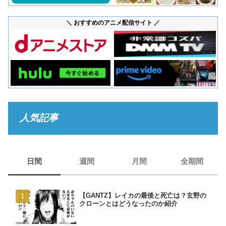
＼ おすすめのアニメ配信サイト ／
人気記事
日間
週間
月間
全期間
【GANTZ】レイカの最後と死亡は？玄野の
【GANTZ】レイカの最後
【GANTZ】レイカの最後
【BORUTO】うずまきナ
クローンとはどうなったのか紹介
クローンとはどうなったの
クローンとはどうなったの
現在のナルトは生きている