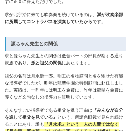
ずに正直に答えただけでした。
求が北宇治に来ても吹奏楽を続けているのは、
満が吹奏楽部
に所属してコントラバスを演奏していたから
です。
源ちゃん先生との関係
求と源ちゃん先生との関係は低音パートの部員が察する通り
親族であり、
孫と祖父の関係
にあたります。
祖父の名前は月永源一郎。明工の名物顧問と名を馳せた有能
な指導者でしたが、昨年は龍聖学園の特別顧問に赴任しまし
た。実績は、一昨年には明工を金賞に、昨年は龍聖を金賞に
導くなど文句なしの指導力を証明しています。
そんなすごい指導者である祖父を嫌う理由は
『みんなが自分
を通して祖父を見ている』
という、所謂色眼鏡で見られ続け
ることにあり、誰も
『月永求』という一人の人間ではなく