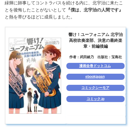
緑輝に師事してコントラバスを続ける内に、北宇治に来たこ
とを後悔したことがないとして
『僕は、北宇治の人間です』
と熱を帯びるほどに成長しました。
響け！ユーフォニアム 北宇治
高校吹奏楽部、決意の最終楽
章・前編後編
作者：武田綾乃 出版社：宝島社
漫画全巻ドットコム
ebookjapan
コミックシーモア
コミック.jp