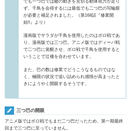
でも一つ巴では敵の動きを見切る動体視力が足り
ず、千鳥を会得するには最低でも二つ巴の写輪眼
が必要と補足されました。（第168話『修業開
始!!』より）
漫画版でサラダが千鳥を使用したのはボロ戦であ
り、漫画版では三つ巴。アニメ版ではディーバ戦
で二つ巴に覚醒させ、ボロ戦で千鳥を使用すると
いうことで辻褄を合わせています。
また、巴の数は修業でどうこうなるものではな
く、極限の状況で追い詰められ感情が高まったと
きにようやく開眼するそうです。
三つ巴の開眼
アニメ版ではボロ戦でもまだ二つ巴だったため、第一期最終
回まで三つ巴に至っていません。