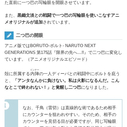
た直前に一つ巴の写輪眼を開眼させています。
また、
黒鋤文淡との戦闘で一つ巴の写輪眼を使いこなすアニ
メオリジナルが追加
されています。
二つ巴の開眼
アニメ版ではBORUTO-ボルト- NARUTO NEXT
GENERATIONS 第175話『限界の先へ…!!』で二つ巴に変化し
ています。（アニメオリジナルエピソード）
インナー
殻に所属する
内陣
の一人ディーパとの戦闘中にボルトを庇う
と、
「アンタなんかに負けない。私は火影になるんだ。こん
なとこで終われない！」と覚醒し二つ巴
になりました。
なお、千鳥（雷切）は直線的な術であるため相手
にカウンターを狙われやすい。そのため、相手の
カウンターを見切る目が必要ですが、同じ写輪眼