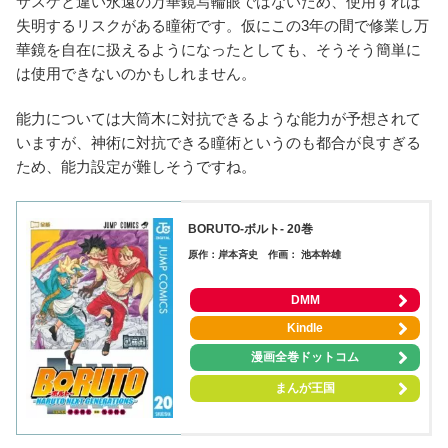
サスケと違い永遠の万華鏡写輪眼ではないため、使用すれば
失明するリスクがある瞳術です。仮にこの3年の間で修業し万
華鏡を自在に扱えるようになったとしても、そうそう簡単に
は使用できないのかもしれません。
能力については大筒木に対抗できるような能力が予想されて
いますが、神術に対抗できる瞳術というのも都合が良すぎる
ため、能力設定が難しそうですね。
BORUTO-ボルト-
20巻
原作：岸本斉史 作画： 池本幹雄
DMM
Kindle
漫画全巻ドットコム
まんが王国