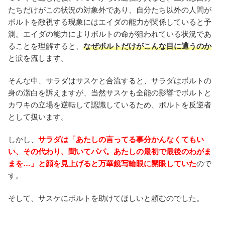
たちだけがこの状況の対象外であり、自分たち以外の人間が
ボルトを敵視する現象にはエイダの能力が関係していると予
測。エイダの能力によりボルトの命が狙われている状況であ
ることを理解すると、
なぜボルトだけがこんな目に遭うのか
と涙を流します。
そんな中、サラダはサスケと合流すると、サラダはボルトの
身の潔白を訴えますが、当然サスケも全能の影響でボルトと
カワキの立場を逆転して認識しているため、ボルトを反逆者
として扱います。
しかし、
サラダは「あたしの言ってる事分かんなくてもい
い、その代わり、聞いてパパ。あたしの最初で最後のわがま
まを…」と顔を見上げると万華鏡写輪眼に開眼していた
ので
す。
そして、サスケにボルトを助けてほしいと頼むのでした。