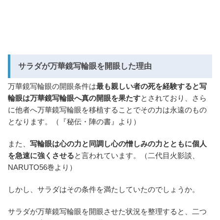
サラダが万華鏡写輪眼を開眼した理由
万華鏡写輪眼の開眼条件は
最も親しい者の死を経験すると写
輪眼は万華鏡写輪眼へ真の開眼を果たす
とされており、さら
に他者へ万華鏡写輪眼を移植することでその力は永遠のもの
となります。（『秘伝・陣の書』より）
また、
写輪眼は心の力と同調し心の憎しみの力とともに個人
を急速に強くさせる
と言われています。（二代目火影談、
NARUTO56巻より）
しかし、サラダはその条件を満たしていたのでしょうか。
サラダが万華鏡写輪眼を開眼させた状況を整理すると、二つ