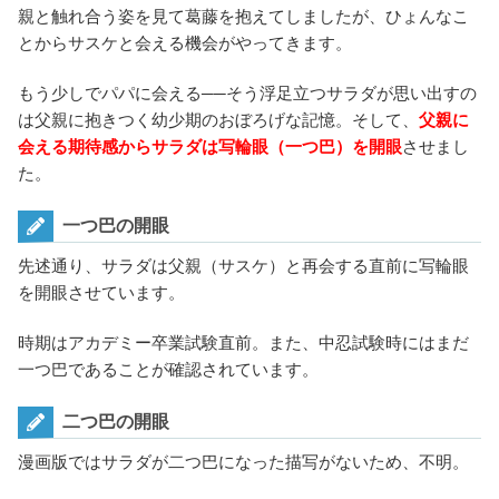
親と触れ合う姿を見て葛藤を抱えてしましたが、ひょんなこ
とからサスケと会える機会がやってきます。
もう少しでパパに会える──そう浮足立つサラダが思い出すの
は父親に抱きつく幼少期のおぼろげな記憶。そして、
父親に
会える期待感からサラダは写輪眼（一つ巴）を開眼
させまし
た。
一つ巴の開眼
先述通り、サラダは父親（サスケ）と再会する直前に写輪眼
を開眼させています。
時期はアカデミー卒業試験直前。また、中忍試験時にはまだ
一つ巴であることが確認されています。
二つ巴の開眼
漫画版ではサラダが二つ巴になった描写がないため、不明。