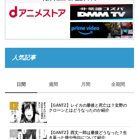
人気記事
日間
週間
月間
全期間
【GANTZ】レイカの最後と死亡は？玄野の
【GANTZ】レイカの最後
【GANTZ】レイカの最後
【BORUTO】うずまきナ
クローンとはどうなったのか紹介
クローンとはどうなったの
クローンとはどうなったの
現在のナルトは生きている
【GANTZ】西丈一郎は最後どうなった？生
【GANTZ】西丈一郎は最
【GANTZ】西丈一郎は最
【呪術廻戦】七海健人は渋
き返った後や告白について紹介
き返った後や告白について
き返った後や告白について
た？死因や最後、虎杖に遺