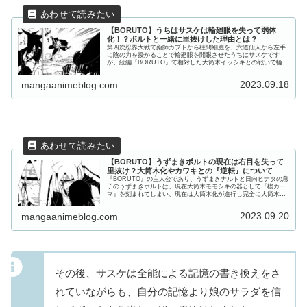
【BORUTO】うちはサスケは輪廻眼を失って弱体
化！？ボルトと一緒に里抜けした理由とは？
第四次忍界大戦で薬師カブトから柱間細胞を、六道仙人から左手
に陰の力を授かることで輪廻眼を開眼させたうちはサスケです
が、続編『BORUTO』で相対した大筒木イッシキとの戦いで輪廻
眼を失ってしまいました。では、サスケはどのようにして輪廻眼
を失っ...
2023.09.18
mangaanimeblog.com
【BORUTO】うずまきボルトの現在は右目を失って
里抜け？大筒木化やカワキとの『逆転』について
『BORUTO』の主人公であり、うずまきナルトと日向ヒナタの息
子のうずまきボルトは、現在大筒木モモシキの器として『楔カー
マ』を刻まれてしまい、現在は大筒木化が進行し完全に大筒木の
体になってしまいました。そして、大筒木化したボルトはカワキ
に命...
2023.09.20
mangaanimeblog.com
その後、サスケは全能による記憶の書き換えをさ
れていながらも、自分の記憶より娘のサラダを信