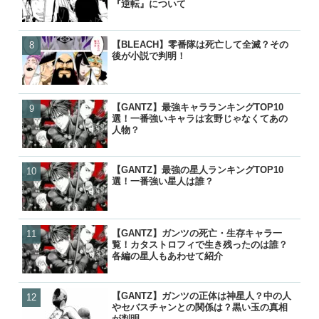
『逆転』について
『逆転』について
った？
【BLEACH】零番隊は死亡して全滅？その
【名探偵コナン】コナンの
【名探偵コナン】コナンの
【BORUTO】うずまきボ
後が小説で判明！
る人物一覧！いつ知ったの
る人物一覧！いつ知ったの
を失って里抜け？大筒木化
『逆転』について
【GANTZ】最強キャラランキングTOP10
【GANTZ】最強の星人ランキ
【GANTZ】最強の星人ランキ
【BLEACH】護廷十三隊の
選！一番強いキャラは玄野じゃなくてあの
選！一番強い星人は誰？
選！一番強い星人は誰？
覧！初代から10年後まで歴
人物？
【GANTZ】最強の星人ランキングTOP10
【GANTZ】ガンツの死亡
【GANTZ】最強キャラランキ
【BLEACH】零番隊は死亡
選！一番強い星人は誰？
覧！カタストロフィで生き
選！一番強いキャラは玄野
後が小説で判明！
各編の星人もあわせて紹介
人物？
【GANTZ】ガンツの死亡・生存キャラ一
【GANTZ】最強キャラランキ
【GANTZ】ガンツの死亡
【ワンピース】ローが敗北し
覧！カタストロフィで生き残ったのは誰？
選！一番強いキャラは玄野
覧！カタストロフィで生き
げの詳細と敗走について
各編の星人もあわせて紹介
人物？
各編の星人もあわせて紹介
【GANTZ】ガンツの正体は神星人？中の人
【GANTZ】ガンツの正体
【ぬらりひょんの孫】リク
【鬼滅の刃】炭治郎や生存
やセバスチャンとの関係は？黒い玉の真相
やセバスチャンとの関係は
ら）って結婚したの？キス
の後は？何をしてるの？
が判明
が判明
ナーの見解は？