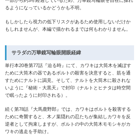
一部から約3年経過しているため、万華鏡写輪眼を自在に操れ
るようになっているかどうかも不明。
もしかしたら視力の低下リスクがあるため使用しないだけか
もしれませんが、本編で描かれるまでは何もわかりません。
サラダの万華鏡写輪眼開眼経緯
単行本20巻第77話『迫る時』にて、カワキは大筒木を滅ぼす
ために大筒木の器であるボルトの殺害を決意すると、筋を通
すためにナルトに謁見。そして、ナルトを大筒木に殺されな
いように『秘術・大黒天』で封印（ナルトとヒナタは時空間
で眠ったように封印される）。
続く第78話『大馬鹿野郎』では、カワキはボルトを殺害する
ために奇襲すると、木ノ葉隠れの忍たちが集結しカワキを反
逆者として拘束しますが、ボルトの中の大筒木モモシキがカ
ワキの逃走を手助け。