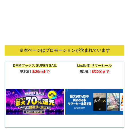
※本ページはプロモーションが含まれています
DMMブックス SUPER SAIL
kindle本 サマーセール
第3弾！
8/20㈭まで
第1弾！
8/20㈭まで