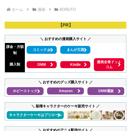
ホーム
漫画
BORUTO
【PR】
＼ おすすめの漫画購入サイト ／
課金・月額
コミック.jp
まんが王国
制
漫画全巻ドット
購入制
DMM
Kindle
コム
＼ おすすめのグッズ購入サイト ／
ホビーストック
Amazon
DMM通販
＼ 版権キャラクターのケーキ販売サイト ／
キャラクターケーキはプリロール
＼ おすすめのアニメ配信サイト ／