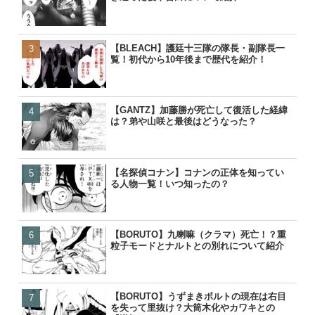
【BLEACH】護廷十三隊の隊長・副隊長一
【GANTZ】加藤勝が死亡
【GANTZ】加藤勝が死亡
【名探偵コナン】コナンの
覧！初代から10年後まで歴代を紹介！
は？弟や山咲と最後はどう
は？弟や山咲と最後はどう
る人物一覧！いつ知ったの
【GANTZ】加藤勝が死亡して復活した経緯
【BLEACH】零番隊は死亡
【BORUTO】九喇嘛（ク
【BORUTO】九喇嘛（ク
は？弟や山咲と最後はどうなった？
後が小説で判明！
粒子モードとナルトとの別
粒子モードとナルトとの別
【名探偵コナン】コナンの正体を知ってい
【BLEACH】護廷十三隊の
【BLEACH】零番隊は死亡
【呪術廻戦】五条悟が復活!
る人物一覧！いつ知ったの？
覧！初代から10年後まで歴
後が小説で判明！
経緯と宿儺との決戦はいつ
【BORUTO】九喇嘛（クラマ）死亡！？重
【BORUTO】うずまきボ
【BLEACH】護廷十三隊の
【鬼滅の刃】鬼舞辻無惨の
粒子モードとナルトとの別れについて紹介
を失って里抜け？大筒木化
覧！初代から10年後まで歴
た？どうやって倒したのか
『逆転』について
【BORUTO】うずまきボルトの現在は右目
【BORUTO】九喇嘛（ク
【BORUTO】うずまきボ
【響け！ユーフォニアム】
を失って里抜け？大筒木化やカワキとの
粒子モードとナルトとの別
を失って里抜け？大筒木化
付き合って別れた？復縁や