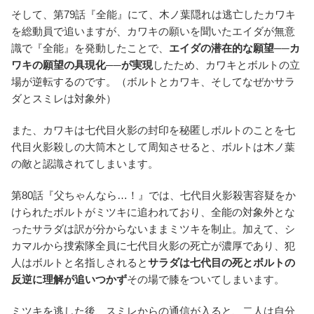
そして、第79話『全能』にて、木ノ葉隠れは逃亡したカワキ
を総動員で追いますが、カワキの願いを聞いたエイダが無意
識で『全能』を発動したことで、
エイダの潜在的な願望──カ
ワキの願望の具現化──が実現
したため、カワキとボルトの立
場が逆転するのです。（ボルトとカワキ、そしてなぜかサラ
ダとスミレは対象外）
また、カワキは七代目火影の封印を秘匿しボルトのことを七
代目火影殺しの大筒木として周知させると、ボルトは木ノ葉
の敵と認識されてしまいます。
第80話『父ちゃんなら…！』では、七代目火影殺害容疑をか
けられたボルトがミツキに追われており、全能の対象外とな
ったサラダは訳が分からないままミツキを制止。加えて、シ
カマルから捜索隊全員に七代目火影の死亡が濃厚であり、犯
人はボルトと名指しされると
サラダは七代目の死とボルトの
反逆に理解が追いつかず
その場で膝をついてしまいます。
ミツキを逃した後、スミレからの通信が入ると、二人は自分