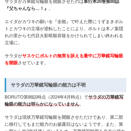
サラダが万華鏡写輪眼を開眼させたのは
単行本20巻第80話
『父ちゃんなら…！』
。
エイダがカワキの願いを『全能』で叶えた際にうずまきボル
トとカワキの立場が逆転したことにより、ボルトは木ノ葉隠
れの里から七代目火影暗殺容疑をかけられてしまい終われる
立場に。
サラダが
サスケにボルトの無実を訴える最中に万華鏡写輪眼
を開眼
させています。
サラダの万華鏡写輪眼の能力は不明
BORUTO第88話時点（2024年4月時点）で
サラダの万華鏡写
輪眼の能力は明らかになっていません
。
サラダは現状万華鏡写輪眼を開眼させただけであり、第二部
に移行してもまだ能力のお披露目はないようです。また、第