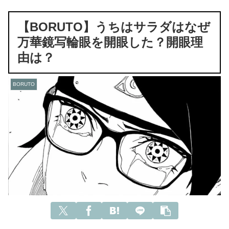
【BORUTO】うちはサラダはなぜ
万華鏡写輪眼を開眼した？開眼理
由は？
BORUTO