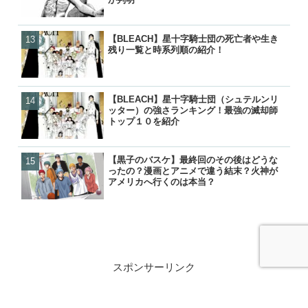
【BLEACH】星十字騎士団の死亡者や生き
【GANTZ】吸血鬼（ヴァ
【炎炎ノ消防隊】森羅の母
【NARUTO】尾獣の能力・
残り一覧と時系列順の紹介！
は？最後はどうなったの？
（マリクサカベ）の正体は
後・死亡を一覧で紹介！
の活躍と動向を紹介
て最後はどうなった？
【BLEACH】星十字騎士団（シュテルンリ
【BLEACH】星十字騎士団
【BLEACH】星十字騎士団
【GANTZ】ガンツの死亡
ッター）の強さランキング！最強の滅却師
残り一覧と時系列順の紹介
残り一覧と時系列順の紹介
覧！カタストロフィで生き
トップ１０を紹介
各編の星人もあわせて紹介
【黒子のバスケ】最終回のその後はどうな
【BLEACH】星十字騎士団
【GANTZ】ガンツの正体
【GANTZ】レイカの最後
ったの？漫画とアニメで違う結末？火神が
ッター）の強さランキング
やセバスチャンとの関係は
クローンとはどうなったの
アメリカへ行くのは本当？
トップ１０を紹介
が判明
スポンサーリンク