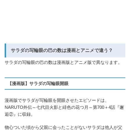
サラダの写輪眼の巴の数は漫画とアニメで違う？
サラダの写輪眼の巴の数は漫画版とアニメ版で異なります。
【漫画版】サラダの写輪眼開眼
漫画版でサラダが写輪眼を開眼させたエピソードは、
NARUTO外伝～七代目火影と緋色の花つ月～第700＋4話『邂
逅②』に収録。
物心ついた頃から父親に会ったことがないサラダは他人が父