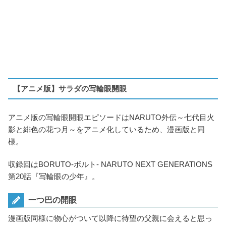
【アニメ版】サラダの写輪眼開眼
アニメ版の写輪眼開眼エピソードはNARUTO外伝～七代目火
影と緋色の花つ月～をアニメ化しているため、漫画版と同
様。
収録回はBORUTO-ボルト- NARUTO NEXT GENERATIONS
第20話『写輪眼の少年』。
一つ巴の開眼
漫画版同様に物心がついて以降に待望の父親に会えると思っ