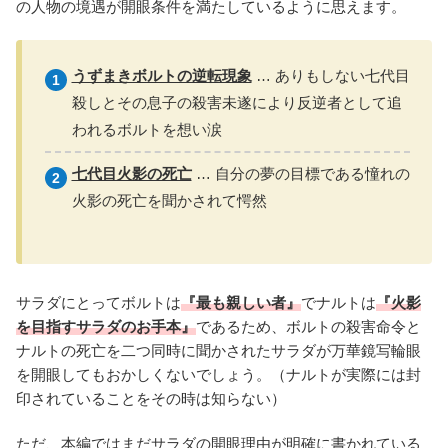
の人物の境遇が開眼条件を満たしているように思えます。
うずまきボルトの逆転現象
… ありもしない七代目
殺しとその息子の殺害未遂により反逆者として追
われるボルトを想い涙
七代目火影の死亡
… 自分の夢の目標である憧れの
火影の死亡を聞かされて愕然
サラダにとってボルトは
『最も親しい者』
でナルトは
『火影
を目指すサラダのお手本』
であるため、ボルトの殺害命令と
ナルトの死亡を二つ同時に聞かされたサラダが万華鏡写輪眼
を開眼してもおかしくないでしょう。（ナルトが実際には封
印されていることをその時は知らない）
ただ、本編ではまだサラダの開眼理由が明確に書かれている