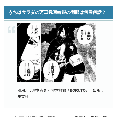
うちはサラダの万華鏡写輪眼の開眼は何巻何話？
引用元：岸本斉史・ 池本幹雄『BORUTO』 出版：
集英社