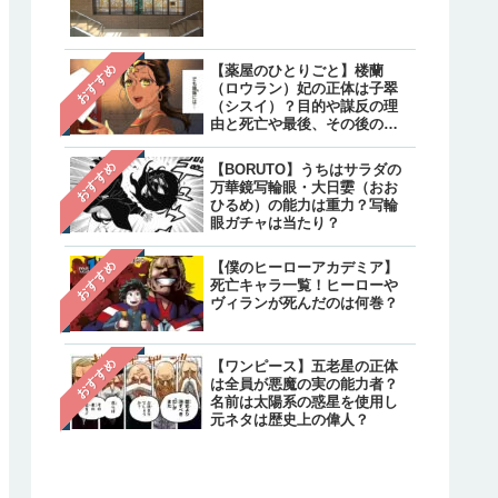
クターと不明のキャラクタ
は？
【炎炎ノ消防隊】森羅の母
注目
おすすめ
【薬屋のひとりごと】楼蘭
親・万里日下部（マリクサ
（ロウラン）妃の正体は子翠
ベ）の正体は？実は生きて
（シスイ）？目的や謀反の理
て最後はどうなった？
由と死亡や最後、その後の生
存について
【呪術廻戦】乙骨憂太のそ
注目
おすすめ
【BORUTO】うちはサラダの
後は？結婚相手は禪院真希
万華鏡写輪眼・大日孁（おお
続編で死亡しリカの指輪は
ひるめ）の能力は重力？写輪
へ継承
眼ガチャは当たり？
おすすめ
【僕のヒーローアカデミア】
死亡キャラ一覧！ヒーローや
ヴィランが死んだのは何巻？
おすすめ
【ワンピース】五老星の正体
は全員が悪魔の実の能力者？
名前は太陽系の惑星を使用し
元ネタは歴史上の偉人？