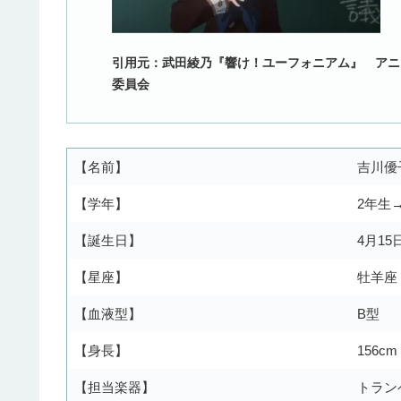
引用元：武田綾乃『響け！ユーフォニアム』 アニ
委員会
【名前】
吉川優
【学年】
2年生
【誕生日】
4月15
【星座】
牡羊座
【血液型】
B型
【身長】
156cm
【担当楽器】
トラン