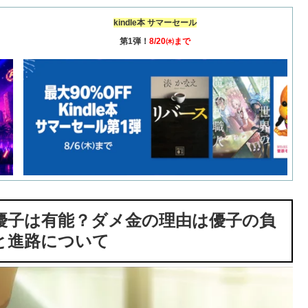
kindle本 サマーセール
第1弾！
8/20㈭まで
優子は有能？ダメ金の理由は優子の負
と進路について