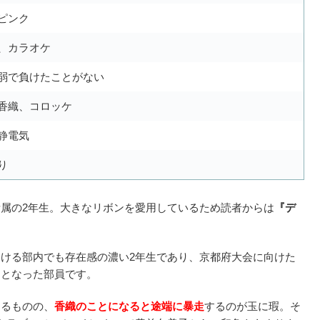
ピンク
、カラオケ
弱で負けたことがない
香織、コロッケ
静電気
り
属の2年生。大きなリボンを愛用しているため読者からは
『デ
ける部内でも存在感の濃い2年生であり、京都府大会に向けた
因となった部員です。
あるものの、
香織のことになると途端に暴走
するのが玉に瑕。そ