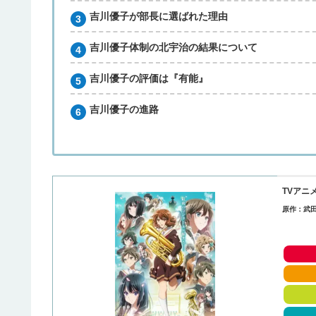
吉川優子が部長に選ばれた理由
吉川優子体制の北宇治の結果について
吉川優子の評価は『有能』
吉川優子の進路
TVアニ
原作：武