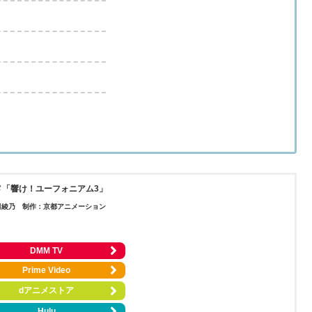
メ「響け！ユーフォニアム3」
田綾乃
制作：京都アニメーション
DMM TV
Prime Video
dアニメストア
Hulu