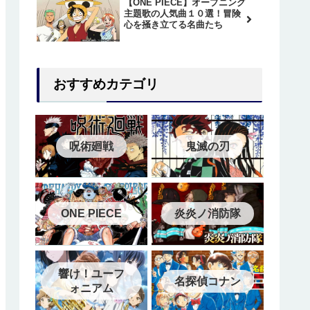
【ONE PIECE】オープニング
主題歌の人気曲１０選！冒険
心を掻き立てる名曲たち
おすすめカテゴリ
呪術廻戦
鬼滅の刃
ONE PIECE
炎炎ノ消防隊
響け！ユーフ
名探偵コナン
ォニアム