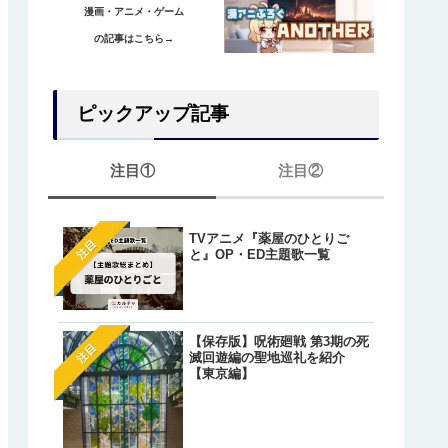
漫画・アニメ・ゲーム
の記事はこちら→
ピックアップ記事
注目①
注目②
TVアニメ『薬屋のひとりご
【ワンピース】ゲッコー・
注目
注目
と』OP・ED主題歌一覧
リアの正体は『光月もり
あ』？鈴後の墓とワノ国出
の伏線とは？
【オレが私になるまで】藤
注目
【保存版】呪術廻戦 第3期の死
明（アキラ）のあざとかわ
注目
滅回遊編の聖地巡礼を紹介
いシーン総まとめ！
【東京編】
【葬送のフリーレン】一級
注目
法使いたちが「特権」で願
た魔法が判明しているキャ