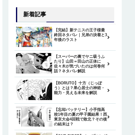
新着記事
【完結】新テニスの王子様最
終回ネタバレ｜兄弟の決着と3
年後のラスト
【スーパーの裏でヤニ吸うふ
たり】山田＝田山の正体に
佐々木が気づいたのは何巻何
話？ネタバレ解説
【BORUTO】十方（じっぽ
う）とは？果心居士の神術・
能力・見える未来を解説
【忘却バッテリー】小手指高
校1年目の夏の甲子園結果！西
東京大会4回戦で敗北？その後
の結末は？