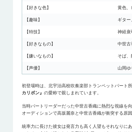
【好きな色】
黄色、
【趣味】
ギター
【特技】
神経衰
【好きなもの】
中世古
【嫌いなもの】
そば、
【声優】
山岡ゆ
初登場時は、北宇治高校吹奏楽部トランペットパート所
カリボン』
の愛称で親しまれています。
当時パートリーダーだった中世古香織に熱烈な視線を向
オーディションで高坂麗奈と中世古香織が衝突する原
統率力に長けた彼女は発言力も高く人望もそれなりに