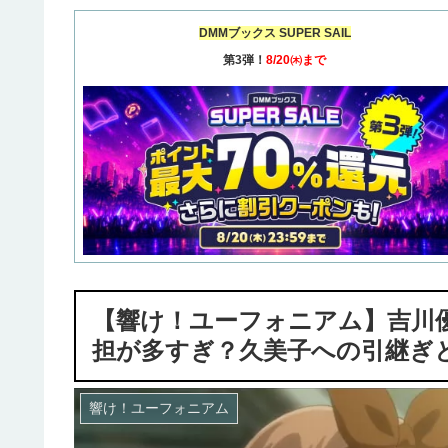
DMMブックス SUPER SAIL
第3弾！
8/20㈭まで
【響け！ユーフォニアム】吉川
担が多すぎ？久美子への引継ぎ
響け！ユーフォニアム