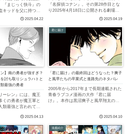
『名探偵コナン』。その第28作目とな
、『まじっく快斗』の
り2025年4月18日に公開される劇場版
盗キッドを父に持つ黒
『隻眼の残像（フラッシュバック）』
時から工藤新一と黒羽
2025.04.22
2025.04.19
は、毛利小五郎と長野県警の刑事三人
ド）は双子レベルで顔
が主役に描かれています。今回は映画
から、新一の幼馴染で
君に届け
にも登場する長野県警の刑事の...
え間違えていました
レン】南の勇者が強すぎ？
「君に届け」の最終回はどうなった？爽子
人を討ち取りシュラハトと
と風早たちの卒業式と進路先のネタバレ
人類最強の勇者
2005年から2017年まで長期連載された
リーレン』には、魔王
青春ラブコメ漫画の大作『君に届
多くの勇者が魔王軍と
け』。本作は黒沼爽子と風早翔太の恋
人類最強と言われてい
愛をメインにレギュラーキャラクター
です。魔王を討ち取っ
の恋愛をも描くラブコメ群像劇です
2025.04.13
2025.04.10
代に語り継がれる人類
が、どのような卒業式を迎え、どのよ
名ですが、影でヒンメ
うな進路を選択したのでしょうか。今...
漫画紹介
り開いたとされる南の