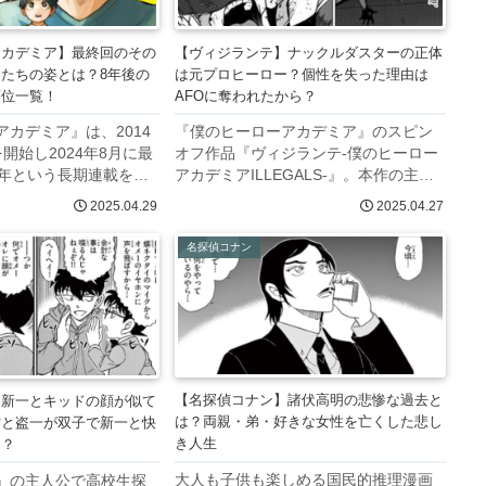
アカデミア】最終回のその
【ヴィジランテ】ナックルダスターの正体
たちの姿とは？8年後の
は元プロヒーロー？個性を失った理由は
順位一覧！
AFOに奪われたから？
カデミア』は、2014
『僕のヒーローアカデミア』のスピン
開始し2024年8月に最
オフ作品『ヴィジランテ-僕のヒーロー
0年という長期連載を終
アカデミアILLEGALS-』。本作の主人
作の舞台は「学校」で
公・灰廻航一の師匠であり、航一とポ
2025.04.29
2025.04.27
要人物は「学生」であ
ップステップの三人体勢で自警団活動
は定番の卒業式から大
をする正体不明の男・ナックルダスタ
名探偵コナン
の未来を...
ーですが、その正体は元プロ...
【名探偵コナン】諸伏高明の悲惨な過去と
】新一とキッドの顔が似て
は？両親・弟・好きな女性を亡くした悲し
作と盗一が双子で新一と快
き人生
た？
大人も子供も楽しめる国民的推理漫画
』の主人公で高校生探