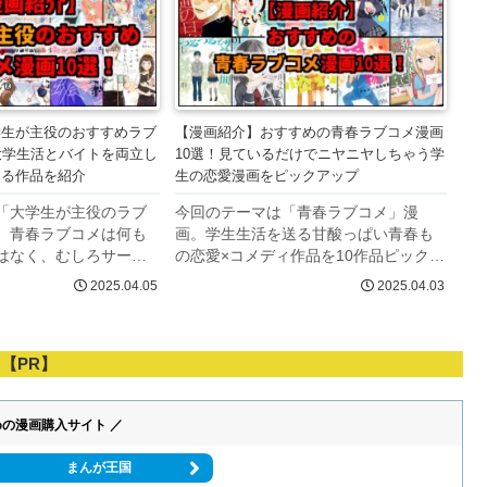
学生が主役のおすすめラブ
【漫画紹介】おすすめの青春ラブコメ漫画
大学生活とバイトを両立し
10選！見ているだけでニヤニヤしちゃう学
める作品を紹介
生の恋愛漫画をピックアップ
「大学生が主役のラブ
今回のテーマは「青春ラブコメ」漫
。青春ラブコメは何も
画。学生生活を送る甘酸っぱい青春も
はなく、むしろサーク
の恋愛×コメディ作品を10作品ピックア
イトに就活と忙しい大
ップ。子供ならではの女子と男子の距
2025.04.05
2025.04.03
には地元を離れて初め
離感ものから、ギャグ要素強めの作品
で送る恋愛も？大学生
まで幅広い青春ラブコメ漫画をご紹介
メ作品を10選ピック
します。ラブコメ作品を探しているお...
【PR】
めの漫画購入サイト ／
まんが王国