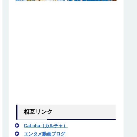
介
介
解説
言葉は？
相互リンク
Cal-cha（カルチャ）
エンタメ動画ブログ
った？
った？