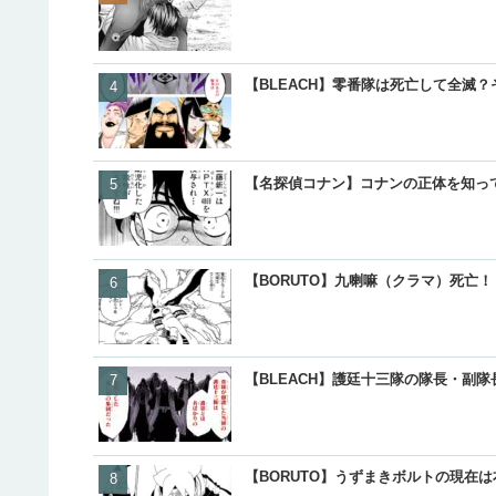
【BLEACH】零番隊は死亡して全滅
【名探偵コナン】コナンの正体を知っ
【BORUTO】九喇嘛（クラマ）死亡
【BLEACH】護廷十三隊の隊長・副
【BORUTO】うずまきボルトの現在