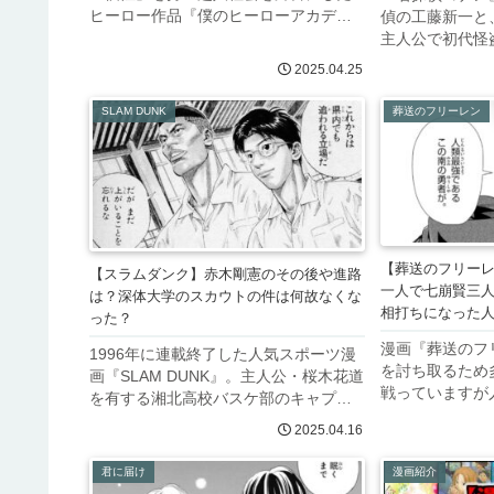
ヒーロー作品『僕のヒーローアカデミ
偵の工藤新一と
ア』。無個性でありながらもヒーロー
主人公で初代怪
に憧れる少年・緑谷出久を主人公に描
羽快斗。初登場
2025.04.25
かれた本作ですが、彼を筆頭に非常に
快斗（怪盗キッ
少ないながらも作中には「無個性」の
が似ていること
SLAM DUNK
葬送のフリーレン
キ...
ある毛利蘭でさ
が、...
【葬送のフリー
【スラムダンク】赤木剛憲のその後や進路
一人で七崩賢三
は？深体大学のスカウトの件は何故なくな
相打ちになった
った？
漫画『葬送のフ
1996年に連載終了した人気スポーツ漫
を討ち取るため
画『SLAM DUNK』。主人公・桜木花道
戦っていますが
を有する湘北高校バスケ部のキャプテ
るのは南の勇者
ンである赤木剛憲は、神奈川ナンバー
2025.04.16
たヒンメルが現
ワンセンターを争う実力を持ち、終盤
の勇者として有
には全国に通用するセンターとして描
君に届け
漫画紹介
ル一行の道を切
かれました。そんな赤木剛...