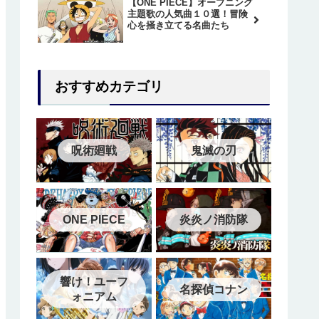
【ONE PIECE】オープニング
主題歌の人気曲１０選！冒険
心を掻き立てる名曲たち
おすすめカテゴリ
呪術廻戦
鬼滅の刃
ONE PIECE
炎炎ノ消防隊
響け！ユーフ
名探偵コナン
ォニアム