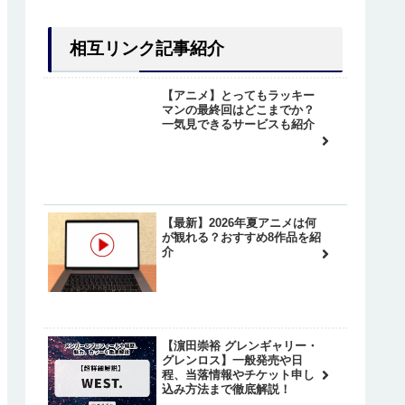
相互リンク記事紹介
について紹介
【アニメ】とってもラッキー
マンの最終回はどこまでか？
一気見できるサービスも紹介
紹介！
について紹介
【最新】2026年夏アニメは何
が観れる？おすすめ8作品を紹
介
について紹介
紹介！
介
【濵田崇裕 グレンギャリー・
カワキとの『逆転』について
カワキとの『逆転』について
後はどうなった？
グレンロス】一般発売や日
程、当落情報やチケット申し
込み方法まで徹底解説！
カワキとの『逆転』について
【東方神起 ユンホ ソロコン