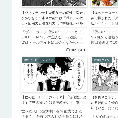
【ヴィジランテ】灰廻航一の個性「滑走」
【僕のヒーロー
が強すぎる？本当の能力は「斥力」の放
後で描かれたデク
出？応用力と潜在能力は作中最強レベル
ビルドチャート
『ヴィジランテ-僕のヒーローアカデミ
『僕のヒーローア
アILLEGALS-』の主人公、灰廻航一。
年7月から連載を
彼はオールマイトに出会えなかった緑
終回を迎えて1
谷出久というテーマで凡人として描か
了しました。本
2025.04.30
れてしますが、シンプルで戦闘に使え
あり主人公や主
ないと思われた個性「滑走」が強すぎ
るため、最終回
僕のヒーローアカデミア
名探偵コナン
ると話題になっています。で...
人になった数年後
【僕のヒーローアカデミア】「無個性」と
【名探偵コナン
は？作中登場した無個性のキャラ一覧
いる理由は？優
斗はいとこだっ
世界総人口の約8割が超常能力である
「個性」を持つ超人社会を舞台にした
『名探偵コナン