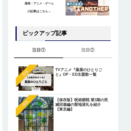
漫画・アニメ・ゲーム
の記事はこちら→
ピックアップ記事
注目①
注目②
TVアニメ『薬屋のひとりご
【ワンピース】ゲッコー・
注目
注目
と』OP・ED主題歌一覧
リアの正体は『光月もり
あ』？鈴後の墓とワノ国出
の伏線とは？
【オレが私になるまで】藤
注目
【保存版】呪術廻戦 第3期の死
明（アキラ）のあざとかわ
注目
滅回遊編の聖地巡礼を紹介
いシーン総まとめ！
【東京編】
【葬送のフリーレン】一級
注目
法使いたちが「特権」で願
た魔法が判明しているキャ