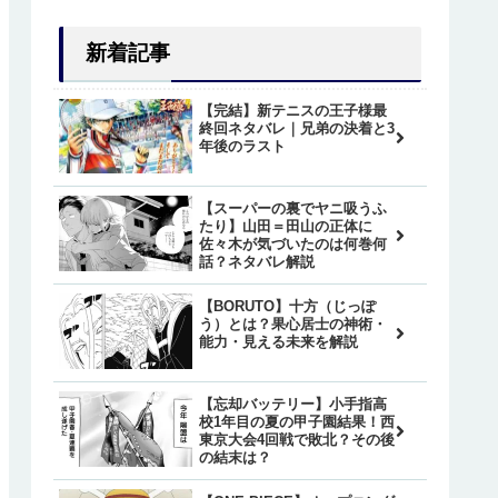
新着記事
【完結】新テニスの王子様最
終回ネタバレ｜兄弟の決着と3
年後のラスト
【スーパーの裏でヤニ吸うふ
たり】山田＝田山の正体に
佐々木が気づいたのは何巻何
話？ネタバレ解説
【BORUTO】十方（じっぽ
う）とは？果心居士の神術・
能力・見える未来を解説
【忘却バッテリー】小手指高
校1年目の夏の甲子園結果！西
東京大会4回戦で敗北？その後
の結末は？