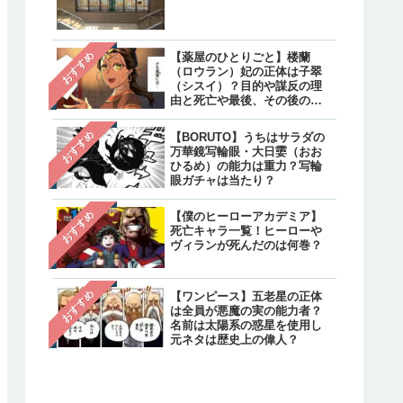
クターと不明のキャラクタ
は？
【炎炎ノ消防隊】森羅の母
注目
おすすめ
【薬屋のひとりごと】楼蘭
親・万里日下部（マリクサ
（ロウラン）妃の正体は子翠
ベ）の正体は？実は生きて
（シスイ）？目的や謀反の理
て最後はどうなった？
由と死亡や最後、その後の生
存について
【呪術廻戦】乙骨憂太のそ
注目
おすすめ
【BORUTO】うちはサラダの
後は？結婚相手は禪院真希
万華鏡写輪眼・大日孁（おお
続編で死亡しリカの指輪は
ひるめ）の能力は重力？写輪
へ継承
眼ガチャは当たり？
おすすめ
【僕のヒーローアカデミア】
死亡キャラ一覧！ヒーローや
ヴィランが死んだのは何巻？
おすすめ
【ワンピース】五老星の正体
は全員が悪魔の実の能力者？
名前は太陽系の惑星を使用し
元ネタは歴史上の偉人？