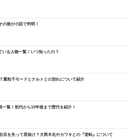
？その後が小説で判明！
【BLEACH】零番隊は死亡して全滅？その後が小説で判明！
【BLEACH】零番隊は死亡して全滅？その後が小説で判明！
【BORUTO】九喇嘛（クラマ）死亡！？重粒子モードとナルトとの別れ
ている人物一覧！いつ知ったの？
【BLEACH】護廷十三隊の隊長・副隊長一覧！初代から10年後まで歴代を
【BORUTO】九喇嘛（クラマ）死亡！？重粒子モードとナルトとの別れ
【呪術廻戦】五条悟が復活!?封印解除までの経緯と宿儺との決戦はいつ？
！？重粒子モードとナルトとの別れについて紹介
【BORUTO】九喇嘛（クラマ）死亡！？重粒子モードとナルトとの別れ
【BLEACH】護廷十三隊の隊長・副隊長一覧！初代から10年後まで歴代を
【鬼滅の刃】鬼舞辻無惨の最期はどうなった？どうやって倒したのかを紹
隊長一覧！初代から10年後まで歴代を紹介！
【BORUTO】うずまきボルトの現在は右目を失って里抜け？大筒木化や
【BORUTO】うずまきボルトの現在は右目を失って里抜け？大筒木化や
【響け！ユーフォニアム】久美子と秀一は付き合って別れた？復縁やその
は右目を失って里抜け？大筒木化やカワキとの『逆転』について
【名探偵コナン】コナンの正体を知っている人物一覧！いつ知ったの？
【名探偵コナン】コナンの正体を知っている人物一覧！いつ知ったの？
【BORUTO】うずまきボルトの現在は右目を失って里抜け？大筒木化や