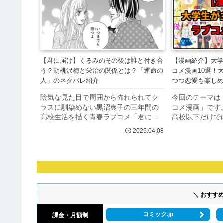
勇...
【君に届け】くるみのその後は誰と付き合
【漫画紹介】大
う？胡桃沢梅と栄治の関係とは？「運命の
コメ漫画10選！
人」のネタバレ紹介
つつ恋愛も楽し
陰気な見た目で周囲から怖れられてク
今回のテーマは
ラスに馴染めない黒沼爽子の三年間の
コメ漫画」です
高校生活を描く青春ラブコメ「君に届
高校以下だけで
け」。本編は、爽子と風早が交際し高
ルに飲み会にバ
2025.04.08
校卒業するところまで描かれました
学生が本領。中
が、爽子のライバルである胡桃沢梅は
て過ごす新生活
その後どうなったのでしょうか。今回
が主役のラブコ
は胡...
ア...
＼ おすす
コミック.jp
課金・月額制