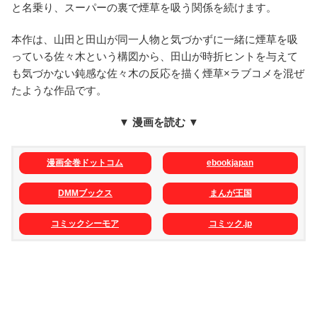
と名乗り、スーパーの裏で煙草を吸う関係を続けます。
本作は、山田と田山が同一人物と気づかずに一緒に煙草を吸
っている佐々木という構図から、田山が時折ヒントを与えて
も気づかない鈍感な佐々木の反応を描く煙草×ラブコメを混ぜ
たような作品です。
▼ 漫画を読む ▼
漫画全巻ドットコム
ebookjapan
DMMブックス
まんが王国
コミックシーモア
コミック.jp