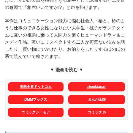
けに、互いの欠点を補強できる相手として認識すると二度目
の邂逅で「相席いいですか!?」と声を掛けます。
本作はコミュニケーション能力に悩む社会人・椿と、椿のよ
うな仕事のできる女性になりたい大学生・桃子がランチタイ
ムに互いの相談に乗って人間力を磨くヒューマンドラマ＆コ
メディ作品。互いにリスペクトする二人が何気ない悩みを話
したり、買い物にでかけたり、お泊りをしたりするほのぼの
系で読んでいて癒されます。
▼ 漫画を読む ▼
漫画全巻ドットコム
ebookjapan
DMMブックス
まんが王国
コミックシーモア
コミック.jp