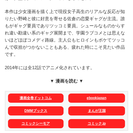
本作は少女漫画を描く上で現役女子高生のリアルな反応が知
りたい野崎と彼に好意を寄せる佐倉の恋愛ギャグが主流。誰
もがギャグ要員でありツッコミ要員。シュールなものからす
れ違い勘違い系のギャグ展開まで、学園ラブコメとは思えな
いほどほぼコメディ路線。主人公もヒロインもボケてツッコ
んで収拾がつかないこともある、疲れた時にこそ見たい作品
です。
2014年には全12話でアニメ化されています。
▼ 漫画を読む ▼
漫画全巻ドットコム
ebookjapan
DMMブックス
まんが王国
コミックシーモア
コミック.jp