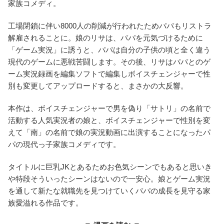
家族コメディ。
工場閉鎖に伴い8000人の削減が行われたためパパもリストラ
解雇されることに。娘のリサは、パパを元気づけるために
「ゲーム実況」に誘うと、パパは自分の子供の頃と全く違う
現代のゲームに悪戦苦闘します。その後、リサはパパとのゲ
ーム実況録画を編集ソフトで編集しボイスチェンジャーで性
別も変更してアップロードすると、まさかの大反響。
本作は、ボイスチェンジャーで男を偽り「サトリ」の名前で
活動する人気実況者の娘と、ボイスチェンジャーで性別を変
えて「南」の名前で娘の実況動画に出演することになったパ
パの現代っ子家族コメディです。
タイトルに巨乳JKとあるためお色気シーンでもあると思いき
や特段そういったシーンはないので一安心。娘とゲーム実況
を通して新たな就職先を見つけていくパパの成長を見守る家
族愛溢れる作品です。