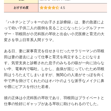
おすすめ度
4.5
「ハネチンとブッキーのお子さま診療録」は、妻の急逝によ
って幼い子供二人の面倒を見ることになったシングルファー
ザー・羽根田が小児科医の琴吹と出会い小児医療と育児の大
変さを学ぶ日常系人間ドラマ。
ある日、妻に家事育児を任せきりだったサラリーマンの羽根
田は妻の逝去によって仕事と育児を両立することになりま
す。気管支炎と診断された息子のみちるの咳が一向に治らな
い中、電車内で嘔吐。しかし、血痰が混じっていたため羽根
田はうろたえてしまいますが、無関心の人達がそっぽを向く
中で声を掛けてくれたのはオバケのような派手なメイクに鼻
や唇にピアスを付けた若者。
彼の正体は小児科医の琴吹であり、羽根田はプライベートと
仕事の恰好にギャップがある琴吹に助けられるのでした。