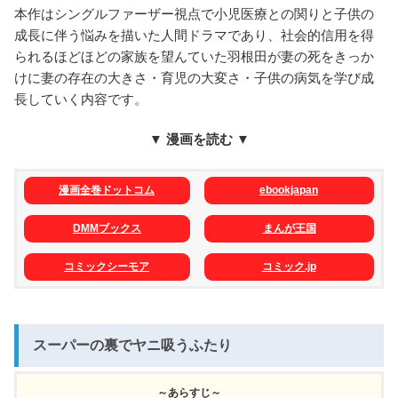
本作はシングルファーザー視点で小児医療との関りと子供の
成長に伴う悩みを描いた人間ドラマであり、社会的信用を得
られるほどほどの家族を望んていた羽根田が妻の死をきっか
けに妻の存在の大きさ・育児の大変さ・子供の病気を学び成
長していく内容です。
▼ 漫画を読む ▼
漫画全巻ドットコム
ebookjapan
DMMブックス
まんが王国
コミックシーモア
コミック.jp
スーパーの裏でヤニ吸うふたり
～あらすじ～