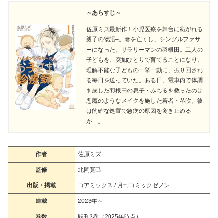
～あらすじ～
佐原ミズ最新作！小児医療を舞台に紡がれる
親子の物語–。妻を亡くし、シングルファザ
ーになった、サラリーマンの羽根田。二人の
子どもを、突如ひとりで育てることになり、
理解不能な子どもの一挙一動に、振り回され
る毎日を送っていた。ある日、電車内で体調
を崩した羽根田の息子・みちるを救ったのは
悪魔のようなメイクを施した若者・琴吹。彼
は的確な処置で急病の原因を突き止める
が…。
作者
佐原ミズ
監修
北岡寛己
出版・掲載
コアミックス / 月刊コミックゼノン
連載
2023年～
巻数
既刊3巻（2025年時点）