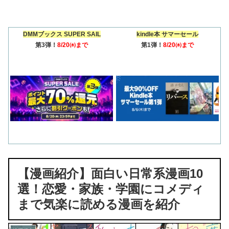
DMMブックス SUPER SAIL
kindle本 サマーセール
第3弾！
8/20㈭まで
第1弾！
8/20㈭まで
【漫画紹介】面白い日常系漫画10
選！恋愛・家族・学園にコメディ
まで気楽に読める漫画を紹介