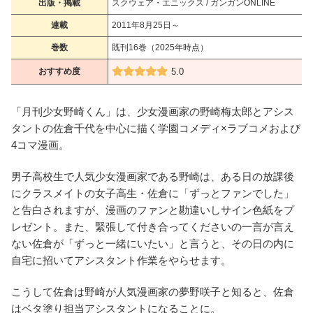
出版・掲載
スクウェア・エニックス / ガンガンONLINE
連載
2011年8月25日～
巻数
既刊16巻（2025年時点）
おすすめ度
5.0
「月刊少女野崎くん」は、少女漫画家の野崎梅太郎とアシス
タントの佐倉千代を中心に描く学園コメディ×ラブコメおよび
4コマ漫画。
男子高校生で人気少女漫画家である野崎は、ある日の放課後
にクラスメイトの女子高生・佐倉に「ずっとファンでした」
と告白されますが、漫画のファンと勘違いしサイン色紙をプ
レゼント。また、緊張して付き合ってくださいの一言が言え
ない佐倉が「ずっと一緒にいたい」と言うと、その日の内に
自宅に招いてアシスタント作業をやらせます。
こうして佐倉は野崎が人気漫画家の夢野咲子と知ると、佐倉
はベタ塗り担当アシスタントになることに。