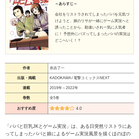
～あらすじ～
会社をリストラされてしまったパパを元気づ
けようと、娘のリサが一緒にゲーム実況へと
誘ったことから、勘違いされ一気に人気者
に！ 予想外にバズってしまったパパの実況は
どこへいく！？
作者
糸吉了一
出版・掲載
KADOKAWA / 電撃コミックスNEXT
連載
2019年～2022年
巻数
全5巻
おすすめ度
4.0
「パパと巨乳JKとゲーム実況」は、ある日突然リストラにあ
ってしまったパパと娘によるゲーム実況風景を描くほのぼの