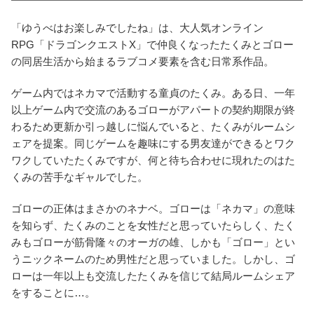
「ゆうべはお楽しみでしたね」は、大人気オンライン
RPG「ドラゴンクエストX」で仲良くなったたくみとゴロー
の同居生活から始まるラブコメ要素を含む日常系作品。
ゲーム内ではネカマで活動する童貞のたくみ。ある日、一年
以上ゲーム内で交流のあるゴローがアパートの契約期限が終
わるため更新か引っ越しに悩んでいると、たくみがルームシ
ェアを提案。同じゲームを趣味にする男友達ができるとワク
ワクしていたたくみですが、何と待ち合わせに現れたのはた
くみの苦手なギャルでした。
ゴローの正体はまさかのネナベ。ゴローは「ネカマ」の意味
を知らず、たくみのことを女性だと思っていたらしく、たく
みもゴローが筋骨隆々のオーガの雄、しかも「ゴロー」とい
うニックネームのため男性だと思っていました。しかし、ゴ
ローは一年以上も交流したたくみを信じて結局ルームシェア
をすることに…。