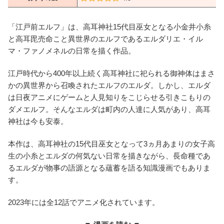
「江戸前エルフ」は、高耳神社15代目巫女となる小金井小糸
と高耳毘売命こと異世界のエルフであるエルダリエ・イル
マ・ファノメネルの日常を描く作品。
江戸時代から400年以上続く高耳神社に祀られる御神体はまさ
かの異世界から召喚されたエルフのエルダ。しかし、エルダ
は日夜アニメにゲームと人見知りをこじらせる引きこもりの
ダメエルフ。そんなエルダは町内の人達に人気があり、高耳
神社は今も安泰。
本作は、高耳神社の15代目巫女となって3ヵ月あまりの女子高
生の小糸とエルダの何気ない日常を描きながら、長命種であ
るエルダが物事の語源となる蘊蓄を語る知識漫画でもありま
す。
2023年には全12話でアニメ化されています。