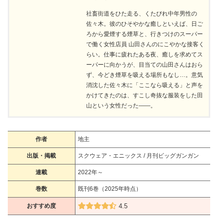
社畜街道をひた走る、くたびれ中年男性の
佐々木。彼のひそやかな癒しといえば、日ご
ろから愛煙する煙草と、行きつけのスーパー
で働く女性店員 山田さんのにこやかな接客く
らい。仕事に疲れたある夜、癒しを求めてス
ーパーに向かうが、目当ての山田さんはおら
ず、今どき煙草を吸える場所もなし…。意気
消沈した佐々木に「ここなら吸える」と声を
かけてきたのは、すこし奇抜な服装をした田
山という女性だった――。
作者
地主
出版・掲載
スクウェア・エニックス / 月刊ビッグガンガン
連載
2022年～
巻数
既刊6巻（2025年時点）
おすすめ度
4.5