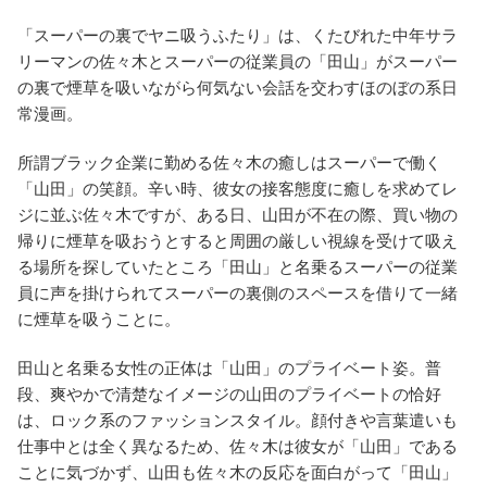
「スーパーの裏でヤニ吸うふたり」は、くたびれた中年サラ
リーマンの佐々木とスーパーの従業員の「田山」がスーパー
の裏で煙草を吸いながら何気ない会話を交わすほのぼの系日
常漫画。
所謂ブラック企業に勤める佐々木の癒しはスーパーで働く
「山田」の笑顔。辛い時、彼女の接客態度に癒しを求めてレ
ジに並ぶ佐々木ですが、ある日、山田が不在の際、買い物の
帰りに煙草を吸おうとすると周囲の厳しい視線を受けて吸え
る場所を探していたところ「田山」と名乗るスーパーの従業
員に声を掛けられてスーパーの裏側のスペースを借りて一緒
に煙草を吸うことに。
田山と名乗る女性の正体は「山田」のプライベート姿。普
段、爽やかで清楚なイメージの山田のプライベートの恰好
は、ロック系のファッションスタイル。顔付きや言葉遣いも
仕事中とは全く異なるため、佐々木は彼女が「山田」である
ことに気づかず、山田も佐々木の反応を面白がって「田山」