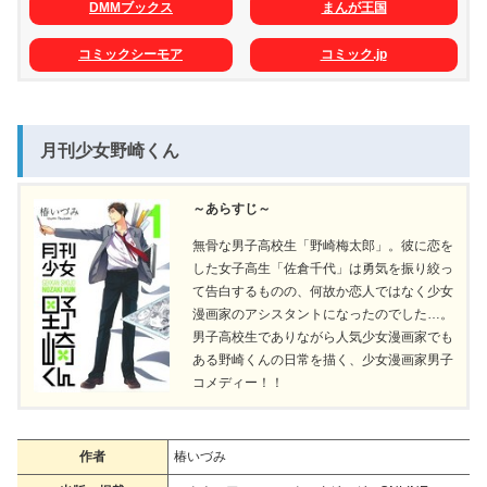
DMMブックス
まんが王国
コミックシーモア
コミック.jp
月刊少女野崎くん
～あらすじ～
無骨な男子高校生「野崎梅太郎」。彼に恋を
した女子高生「佐倉千代」は勇気を振り絞っ
て告白するものの、何故か恋人ではなく少女
漫画家のアシスタントになったのでした…。
男子高校生でありながら人気少女漫画家でも
ある野崎くんの日常を描く、少女漫画家男子
コメディー！！
作者
椿いづみ