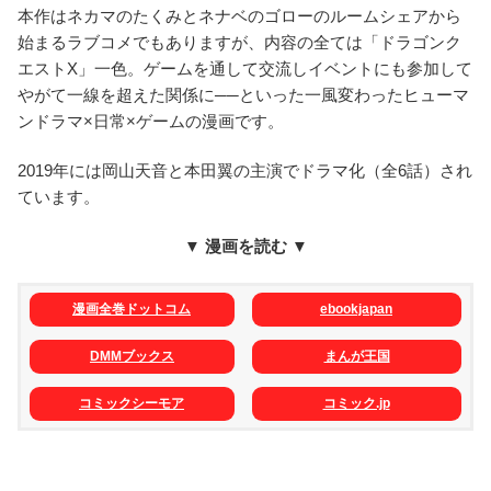
本作はネカマのたくみとネナベのゴローのルームシェアから
始まるラブコメでもありますが、内容の全ては「ドラゴンク
エストX」一色。ゲームを通して交流しイベントにも参加して
やがて一線を超えた関係に──といった一風変わったヒューマ
ンドラマ×日常×ゲームの漫画です。
2019年には岡山天音と本田翼の主演でドラマ化（全6話）され
ています。
▼ 漫画を読む ▼
漫画全巻ドットコム
ebookjapan
DMMブックス
まんが王国
コミックシーモア
コミック.jp