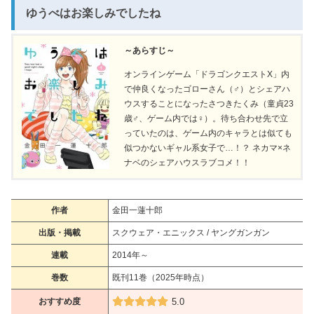
ゆうべはお楽しみでしたね
～あらすじ～
オンラインゲーム「ドラゴンクエストX」内
で仲良くなったゴローさん（♂）とシェアハ
ウスすることになったさつきたくみ（童貞23
歳♂、ゲーム内では♀）。待ち合わせ先で立
っていたのは、ゲーム内のキャラとは似ても
似つかないギャル系女子で…！？ ネカマ×ネ
ナベのシェアハウスラブコメ！！
作者
金田一蓮十郎
出版・掲載
スクウェア・エニックス / ヤングガンガン
連載
2014年～
巻数
既刊11巻（2025年時点）
おすすめ度
5.0