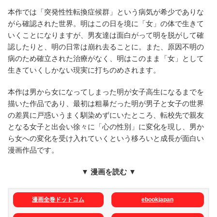
本作では「突発性性転換症候群」という病気が希少でありな
がら確認された世界。明はこの日を境に「女」の体で生きて
いくことになりますが、男友達は面白がって明を脱がして確
認したりと、明の日常は崩れ去ることに。また、原因不明の
病のため確立された治療がなく、明はこのまま「女」として
生きていくしかない現実に打ちのめされます。
本作は男から女になってしまった明が女子高生になるまでを
描いた作品であり、最初は粗暴だった明が男子と女子の世界
の差異に戸惑いうまく馴染めずにいたところ、転校先で親友
となる女子と出会い徐々に「心の性別」に変化を現し、男か
ら女への変化を受け入れていくという移ろいと成長が面白い
漫画作品です。
▼ 漫画を読む ▼
漫画全巻ドットコム
ebookjapan