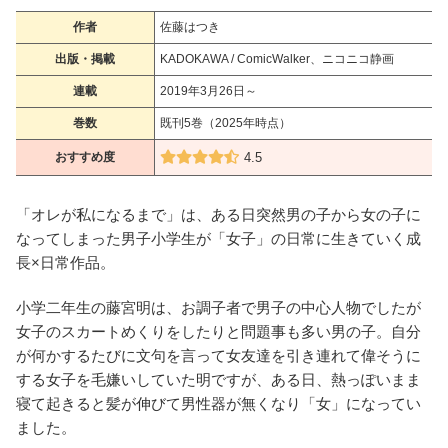
作者
佐藤はつき
出版・掲載
KADOKAWA / ComicWalker、ニコニコ静画
連載
2019年3月26日～
巻数
既刊5巻（2025年時点）
おすすめ度
4.5
「オレが私になるまで」は、ある日突然男の子から女の子に
なってしまった男子小学生が「女子」の日常に生きていく成
長×日常作品。
小学二年生の藤宮明は、お調子者で男子の中心人物でしたが
女子のスカートめくりをしたりと問題事も多い男の子。自分
が何かするたびに文句を言って女友達を引き連れて偉そうに
する女子を毛嫌いしていた明ですが、ある日、熱っぽいまま
寝て起きると髪が伸びて男性器が無くなり「女」になってい
ました。