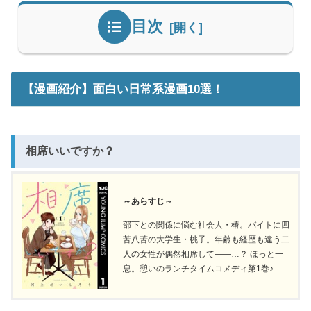
目次
【漫画紹介】面白い日常系漫画10選！
相席いいですか？
～あらすじ～
部下との関係に悩む社会人・椿。バイトに四
苦八苦の大学生・桃子。年齢も経歴も違う二
人の女性が偶然相席して――…？ ほっと一
息。憩いのランチタイムコメディ第1巻♪