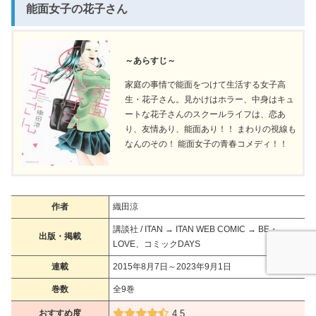
能面女子の花子さん
～あらすじ～
家庭の事情で能面をつけて生活する女子高
生・花子さん。見かけはホラー、中身はキュ
ートな花子さんのスクールライフは、恋あ
り、友情あり、能面あり！！ まわりの視線も
なんのその！ 能面女子の青春コメディ！！
作者
織田涼
講談社 / ITAN → ITAN WEB COMIC → BE・
出版・掲載
LOVE、コミックDAYS
連載
2015年8月7日～2023年9月1日
巻数
全9巻
おすすめ度
4.5