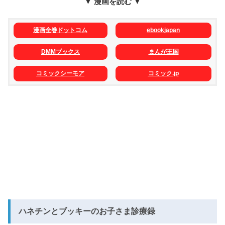
▼ 漫画を読む ▼
漫画全巻ドットコム
ebookjapan
DMMブックス
まんが王国
コミックシーモア
コミック.jp
ハネチンとブッキーのお子さま診療録