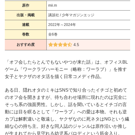
原作
mii.m
出版・掲載
講談社 / 少年マガジンエッジ
連載
2022年～2024年
巻数
全6巻
おすすめ度
4.5
「オフ会したらとんでもないやつが来た話」は、オフィスBL
ゲーム「ワークラブハーモニー（略称：ワーラブ）」を推す
女子とヤクザのオタ活を描く日常コメディ作品。
ある日、隠れオタのミキはSNSで知り合ったイチゴと初めて
のオフ会を開きますが、待ち合わせ場所に現れたのは完全に
そっち系の強面男性。しかし、話を聞いているとイチゴの言
動には目を瞑るとして「ワーラブ」への愛は本物。それも逆
カプは解釈違いと敬遠し、ヤクザなのに死ネタはNGという繊
細な心の持ち主。好きな同人誌のジャンルは原作沿いか推し
が生まれてから見守れる幼児系パロディという筋金入り。