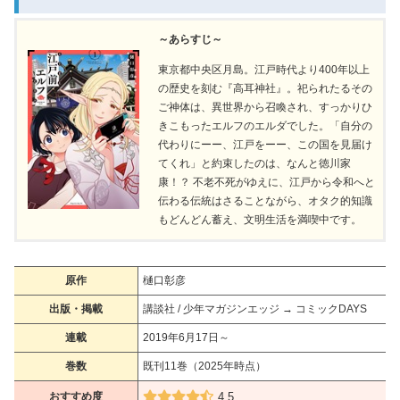
～あらすじ～
東京都中央区月島。江戸時代より400年以上
の歴史を刻む『高耳神社』。祀られたるその
ご神体は、異世界から召喚され、すっかりひ
きこもったエルフのエルダでした。「自分の
代わりにーー、江戸をーー、この国を見届け
てくれ」と約束したのは、なんと徳川家
康！？ 不老不死がゆえに、江戸から令和へと
伝わる伝統はさることながら、オタク的知識
もどんどん蓄え、文明生活を満喫中です。
原作
樋口彰彦
出版・掲載
講談社 / 少年マガジンエッジ → コミックDAYS
連載
2019年6月17日～
巻数
既刊11巻（2025年時点）
おすすめ度
4.5