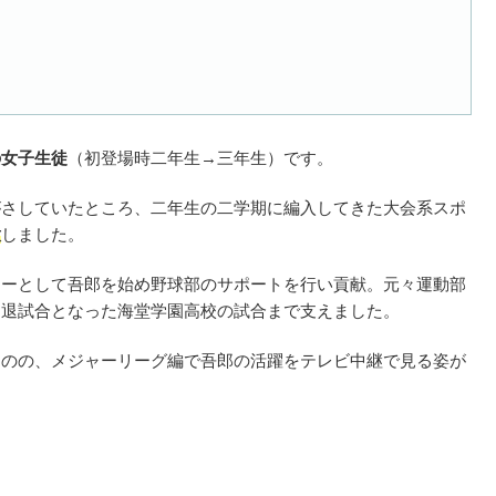
の女子生徒
（初登場時二年生→三年生）です。
がさしていたところ、二年生の二学期に編入してきた大会系スポ
意
しました。
ャーとして吾郎を始め野球部のサポートを行い貢献。元々運動部
引退試合となった海堂学園高校の試合まで支えました。
ものの、メジャーリーグ編で吾郎の活躍をテレビ中継で見る姿が