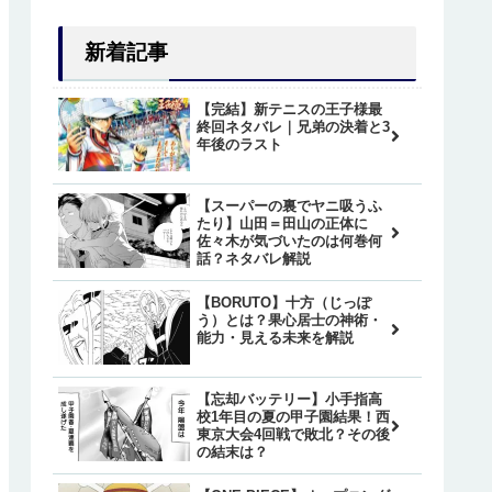
新着記事
【完結】新テニスの王子様最
終回ネタバレ｜兄弟の決着と3
年後のラスト
【スーパーの裏でヤニ吸うふ
たり】山田＝田山の正体に
佐々木が気づいたのは何巻何
話？ネタバレ解説
【BORUTO】十方（じっぽ
う）とは？果心居士の神術・
能力・見える未来を解説
【忘却バッテリー】小手指高
校1年目の夏の甲子園結果！西
東京大会4回戦で敗北？その後
の結末は？