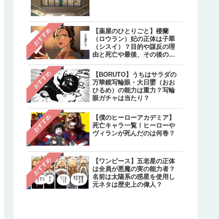
クターと不明のキャラクタ
は？
【炎炎ノ消防隊】森羅の母
注目
おすすめ
【薬屋のひとりごと】楼蘭
親・万里日下部（マリクサ
（ロウラン）妃の正体は子翠
ベ）の正体は？実は生きて
（シスイ）？目的や謀反の理
て最後はどうなった？
由と死亡や最後、その後の生
存について
【呪術廻戦】乙骨憂太のそ
注目
おすすめ
【BORUTO】うちはサラダの
後は？結婚相手は禪院真希
万華鏡写輪眼・大日孁（おお
続編で死亡しリカの指輪は
ひるめ）の能力は重力？写輪
へ継承
眼ガチャは当たり？
おすすめ
【僕のヒーローアカデミア】
死亡キャラ一覧！ヒーローや
ヴィランが死んだのは何巻？
おすすめ
【ワンピース】五老星の正体
は全員が悪魔の実の能力者？
名前は太陽系の惑星を使用し
元ネタは歴史上の偉人？