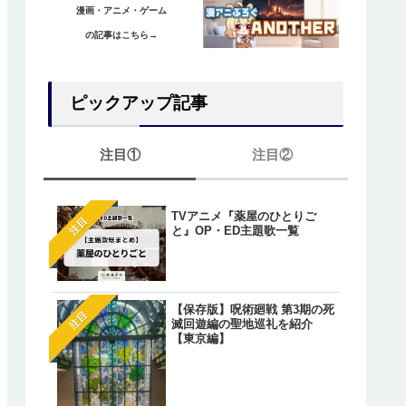
漫画・アニメ・ゲーム
の記事はこちら→
ピックアップ記事
注目①
注目②
TVアニメ『薬屋のひとりご
【ワンピース】ゲッコー・
注目
注目
と』OP・ED主題歌一覧
リアの正体は『光月もり
あ』？鈴後の墓とワノ国出
の伏線とは？
【オレが私になるまで】藤
注目
【保存版】呪術廻戦 第3期の死
明（アキラ）のあざとかわ
注目
滅回遊編の聖地巡礼を紹介
いシーン総まとめ！
【東京編】
【葬送のフリーレン】一級
注目
法使いたちが「特権」で願
た魔法が判明しているキャ