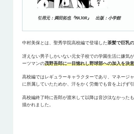
引用元：満田拓也『MAJOR』 出版：小学館
中村美保とは、聖秀学院高校編で登場した
茶髪で巨乳
冴えない男子しかいない元女子校での学園生活に嫌気
ーツマンの
茂野吾郎に一目惚れし野球部への加入を決
高校編ではレギュラーキャラクターであり、マネージ
に所属していたためか、汗をかく労働でも音を上げず
高校編終了時に吾郎が渡米して以降は音沙汰なかった
描かれました。