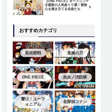
【ONE PIECE】オープニング
主題歌の人気曲１０選！冒険
心を掻き立てる名曲たち
おすすめカテゴリ
呪術廻戦
鬼滅の刃
ONE PIECE
炎炎ノ消防隊
響け！ユーフ
名探偵コナン
ォニアム