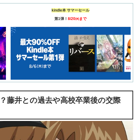
kindle本 サマーセール
第1弾！
8/20㈭まで
は？藤井との過去や高校卒業後の交際