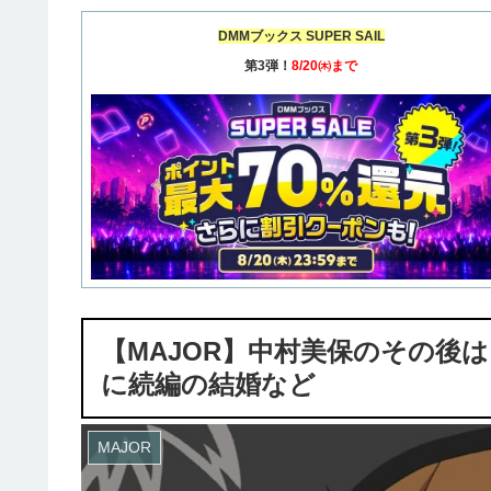
DMMブックス SUPER SAIL
第3弾！
8/20㈭まで
【MAJOR】中村美保のその後
に続編の結婚など
MAJOR