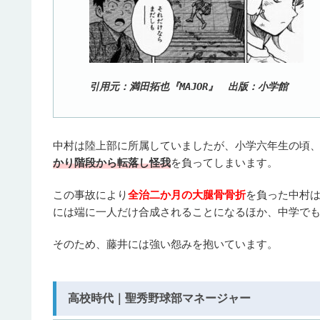
引用元：満田拓也『MAJOR』 出版：小学館
中村は陸上部に所属していましたが、小学六年生の頃
かり階段から転落し怪我
を負ってしまいます。
この事故により
全治二か月の大腿骨骨折
を負った中村
には端に一人だけ合成されることになるほか、中学で
そのため、藤井には強い怨みを抱いています。
高校時代｜聖秀野球部マネージャー