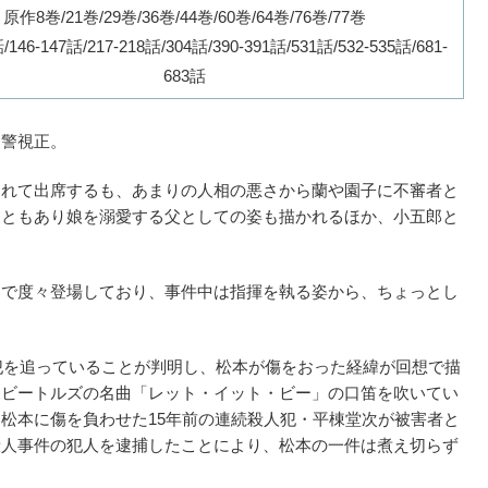
原作8巻/21巻/29巻/36巻/44巻/60巻/64巻/76巻/77巻
46-147話/217-218話/304話/390-391話/531話/532-535話/681-
683話
は警視正。
連れて出席するも、あまりの人相の悪さから蘭や園子に不審者と
こともあり娘を溺愛する父としての姿も描かれるほか、小五郎と
回で度々登場しており、事件中は指揮を執る姿から、ちょっとし
人犯を追っていることが判明し、松本が傷をおった経緯が回想で描
じビートルズの名曲「レット・イット・ビー」の口笛を吹いてい
松本に傷を負わせた15年前の連続殺人犯・平棟堂次が被害者と
殺人事件の犯人を逮捕したことにより、松本の一件は煮え切らず