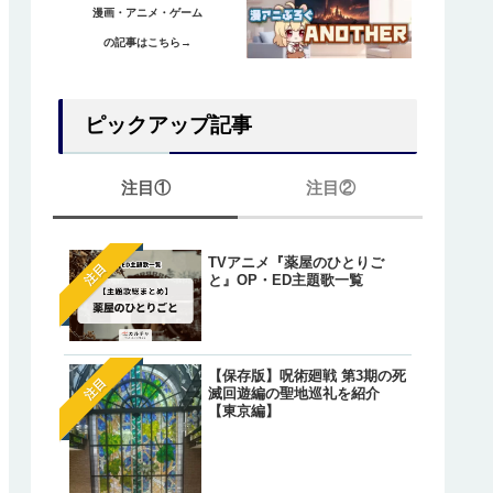
漫画・アニメ・ゲーム
の記事はこちら→
ピックアップ記事
注目①
注目②
TVアニメ『薬屋のひとりご
【ワンピース】ゲッコー・
注目
注目
と』OP・ED主題歌一覧
リアの正体は『光月もり
あ』？鈴後の墓とワノ国出
の伏線とは？
【オレが私になるまで】藤
注目
【保存版】呪術廻戦 第3期の死
明（アキラ）のあざとかわ
注目
滅回遊編の聖地巡礼を紹介
いシーン総まとめ！
【東京編】
【葬送のフリーレン】一級
注目
法使いたちが「特権」で願
た魔法が判明しているキャ