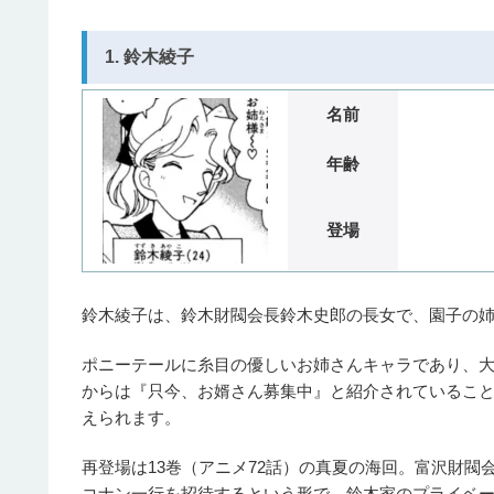
1. 鈴木綾子
名前
年齢
登場
鈴木綾子は、鈴木財閥会長鈴木史郎の長女で、園子の
ポニーテールに糸目の優しいお姉さんキャラであり、
からは『只今、お婿さん募集中』と紹介されているこ
えられます。
再登場は13巻（アニメ72話）の真夏の海回。富沢財
コナン一行を招待するという形で、鈴木家のプライベ