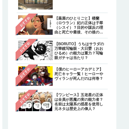
クターと不明のキャラクタ
は？
【炎炎ノ消防隊】森羅の母
注目
おすすめ
【薬屋のひとりごと】楼蘭
親・万里日下部（マリクサ
（ロウラン）妃の正体は子翠
ベ）の正体は？実は生きて
（シスイ）？目的や謀反の理
て最後はどうなった？
由と死亡や最後、その後の生
存について
【呪術廻戦】乙骨憂太のそ
注目
おすすめ
【BORUTO】うちはサラダの
後は？結婚相手は禪院真希
万華鏡写輪眼・大日孁（おお
続編で死亡しリカの指輪は
ひるめ）の能力は重力？写輪
へ継承
眼ガチャは当たり？
おすすめ
【僕のヒーローアカデミア】
死亡キャラ一覧！ヒーローや
ヴィランが死んだのは何巻？
おすすめ
【ワンピース】五老星の正体
は全員が悪魔の実の能力者？
名前は太陽系の惑星を使用し
元ネタは歴史上の偉人？