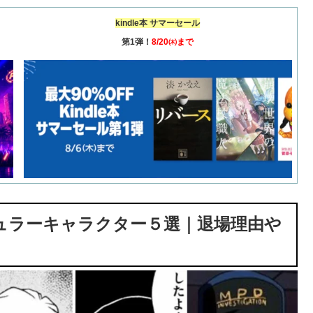
kindle本 サマーセール
第1弾！
8/20㈭まで
ュラーキャラクター５選｜退場理由や