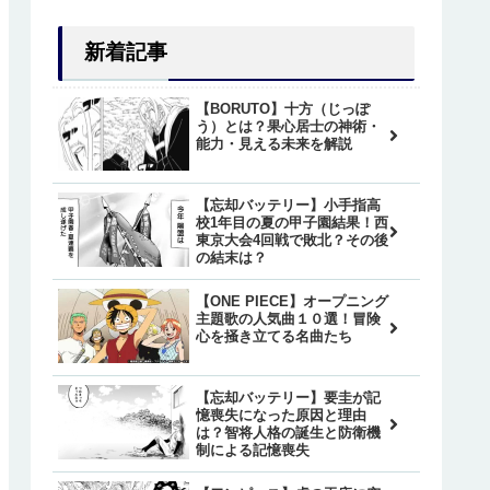
新着記事
【BORUTO】十方（じっぽ
う）とは？果心居士の神術・
能力・見える未来を解説
【忘却バッテリー】小手指高
校1年目の夏の甲子園結果！西
東京大会4回戦で敗北？その後
の結末は？
【ONE PIECE】オープニング
主題歌の人気曲１０選！冒険
心を掻き立てる名曲たち
【忘却バッテリー】要圭が記
憶喪失になった原因と理由
は？智将人格の誕生と防衛機
制による記憶喪失