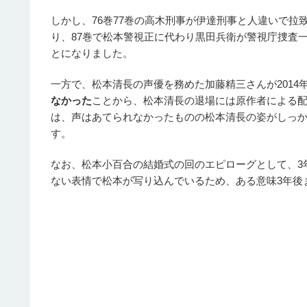
しかし、76巻77巻の高木刑事が伊達刑事と人違いで
り、87巻で松本警視正に代わり黒田兵衛が警視庁捜査
とになりました。
一方で、松本清長の声優を務めた加藤精三さんが2014
なかった
ことから、松本清長の退場には原作者による
は、声はあてられなかったものの松本清長の姿がしっ
す。
なお、松本小百合の結婚式の回のエピローグとして、3
ない表情で松本が写り込んでいるため、ある意味3年後