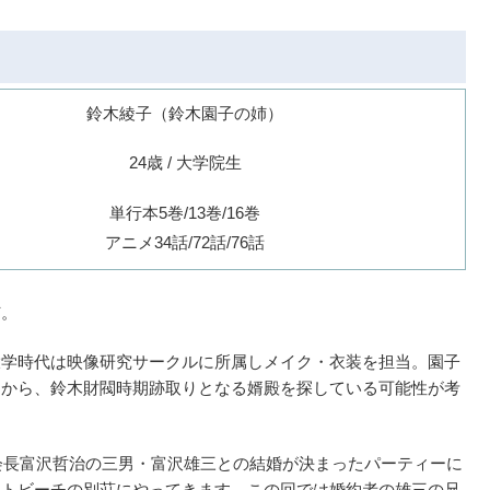
鈴木綾子（鈴木園子の姉）
24歳 / 大学院生
単行本5巻/13巻/16巻
アニメ34話/72話/76話
姉。
大学時代は映像研究サークルに所属しメイク・衣装を担当。園子
とから、鈴木財閥時期跡取りとなる婿殿を探している可能性が考
閥会長富沢哲治の三男・富沢雄三との結婚が決まったパーティーに
ートビーチの別荘にやってきます。この回では婚約者の雄三の兄