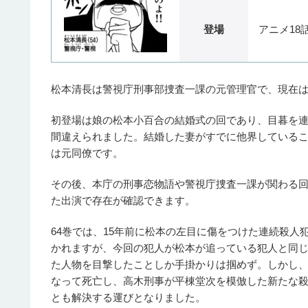
登場
アニメ18話/1
松本清長は警視庁刑事部捜査一課の元管理官で、現在
初登場は娘の松本小百合の結婚式の回であり、目暮を
間違えられました。結婚した妻がすでに他界している
は元同僚です。
その後、本庁の刑事恋物語や警視庁捜査一課が関わる
た出演で存在が確認できます。
64巻では、15年前に松本の左目に傷をつけた連続殺
かれますが、今回の犯人が松本が追っている犯人と同
た人物を目撃したことしか手掛かりは掴めず。しかし、
なって死亡し、高木刑事が平棟堂次を模倣した新たな
とも解決する運びとなりました。