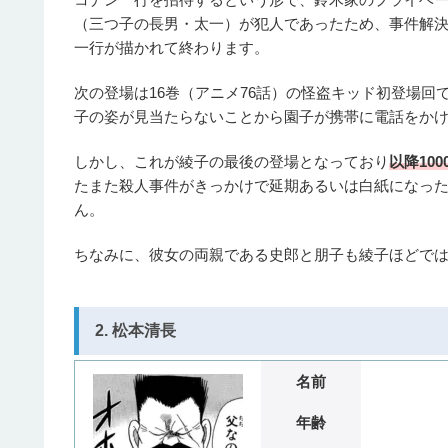
（三つ子の長男・太一）が犯人であったため、事件解
一行が描かれて終わります。
次の登場は16巻（アニメ76話）の怪盗キッド初登場回
子の姿が見当たらないことから園子が携帯に電話をか
しかし、これが綾子の最後の登場となっており
以降10
たまた殺人事件がきっかけで延期あるいは白紙になっ
ん。
ちなみに、彼女の両親である史郎と朋子も綾子ほどで
2. 松本清長
名前
年齢