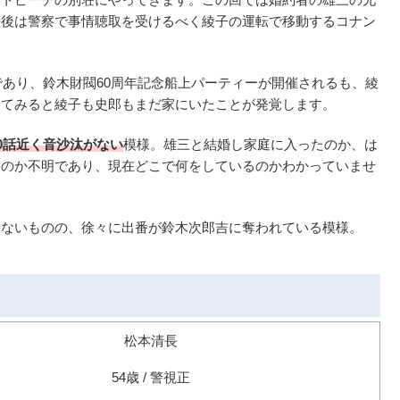
決後は警察で事情聴取を受けるべく綾子の運転で移動するコナン
であり、鈴木財閥60周年記念船上パーティーが開催されるも、綾
けてみると綾子も史郎もまだ家にいたことが発覚します。
00話近く音沙汰がない
模様。雄三と結婚し家庭に入ったのか、は
たのか不明であり、現在どこで何をしているのかわかっていませ
はないものの、徐々に出番が鈴木次郎吉に奪われている模様。
松本清長
54歳 / 警視正