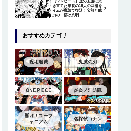
【ワンピース】虚の玉座に突
き立てた最初の19人の武器を
イムが魔気で復活！名前と能
力の一部は判明
おすすめカテゴリ
呪術廻戦
鬼滅の刃
ONE PIECE
炎炎ノ消防隊
響け！ユーフ
名探偵コナン
ォニアム