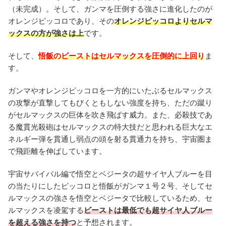
（未完成）。そして、ガンマを圧倒する強さに進化したのが
オレンジピッコロであり、その
オレンジピッコロよりセルマ
ックスの方が強さは上
です。
そして、
悟飯のビーストはセルマックスを圧倒的に上回り
ま
す。
ガンマやオレンジピッコロを一方的にいたぶるセルマックス
の攻撃が直撃してもびくともしない強度を持ち、ただの蹴り
がセルマックスの巨体を吹き飛ばす威力。また、必殺技であ
る魔貫光殺砲はセルマックスの特大技だと思われる巨大なエ
ネルギー弾を貫通し弱点の頭を射る貫通力を持ち、宇宙圏ま
で飛距離を伸ばしています。
宇宙サバイバル編で悟空とベジータの超サイヤ人ブルーを目
の当たりにしたピッコロと悟飯がガンマ１号２号、そしてセ
ルマックスの強さを悟空とベジータで比較しているため、セ
ルマックスを凌駕する
ビーストは最低でも超サイヤ人ブルー
を超える強さを持つ
と予想されます。