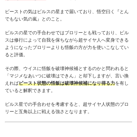
ビーストの気はビルスの星まで届いており、悟空曰く『とん
でもない気の嵐』とのこと。
ビルスの星での手合わせではブロリーとも戦っており、ビル
スは修行によって自我を保ちながら超サイヤ人へ変身できる
ようになったブロリーよりも悟飯の方が力を使いこなしてい
ると評価。
その際、ウイスに悟飯を破壊神候補とするのかと問われると
「マジメなあいつに破壊はできん」と却下しますが、言い換
えれば
ビースト状態の悟飯は破壊神候補になり得る力
を有し
ていると解釈できます。
ビルス星での手合わせを考慮すると、超サイヤ人状態のブロ
リーと互角以上に戦える強さとなります。