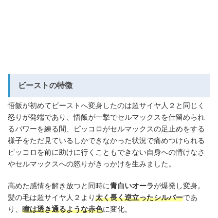
ビーストの特徴
悟飯が初めてビーストへ変身したのは超サイヤ人２と同じく
怒りが発端であり、悟飯が一撃でセルマックスを仕留められ
るパワーを練る間、ピッコロがセルマックスの足止めをする
様子をただ見ているしかできなかった状況で痛めつけられる
ピッコロを前に助けに行くこともできない自身への情けなさ
やセルマックスへの怒りがきっかけを生みました。
高めた感情を解き放つと同時に
青白いオーラ
が爆発し変身。
髪の毛は超サイヤ人２より
太く長く逆立ったシルバー
であ
り、
瞳は透き通るような赤色
に変化。