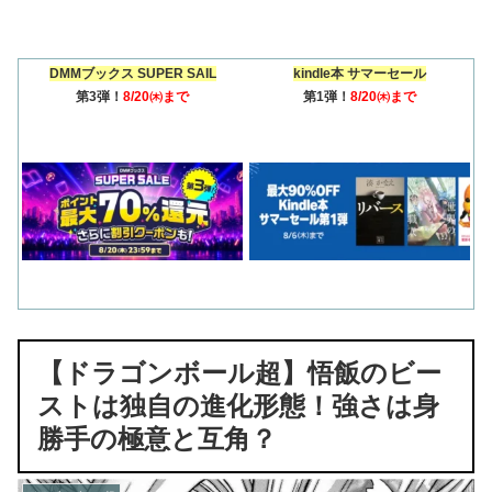
DMMブックス SUPER SAIL
kindle本 サマーセール
第3弾！
8/20㈭まで
第1弾！
8/20㈭まで
【ドラゴンボール超】悟飯のビー
ストは独自の進化形態！強さは身
勝手の極意と互角？