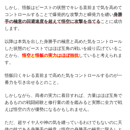
しかし、悟飯はビーストの状態でキレる直前まで気を高めて
コントロールすることで爆発的な攻撃力と瞬発力を纏い
身勝
手の極意の回避速度を超えて悟空に攻撃を当てる
ことに成功
します。
以降は本気を出した身勝手の極意と高めた気をコントロール
した状態のビーストではほぼ互角の戦いを繰り広げているこ
とから、
悟空と悟飯の実力はほぼ拮抗
していると考えられま
す。
悟飯曰くキレる直前まで高めた気をコントロールするのが一
番力を引き出せるとのこと。
しかしながら、両者の実力に着目すれば、力量はほぼ互角で
あるものの戦闘経験と修行量の差を鑑みると実際に全力で戦
えば悟空の方が優勢になるかもしれません。
ただ、超サイヤ人や神の気を纏っているわけでもないのに天
使の技である身勝手の極意（悟空の身勝手の極意に限る）と