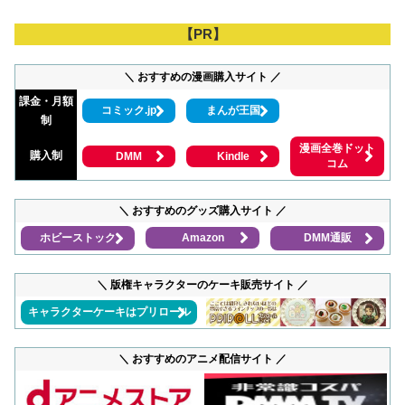
【PR】
＼ おすすめの漫画購入サイト ／
課金・月額
コミック.jp
まんが王国
制
漫画全巻ドット
購入制
DMM
Kindle
コム
＼ おすすめのグッズ購入サイト ／
ホビーストック
Amazon
DMM通販
＼ 版権キャラクターのケーキ販売サイト ／
キャラクターケーキはプリロール
＼ おすすめのアニメ配信サイト ／