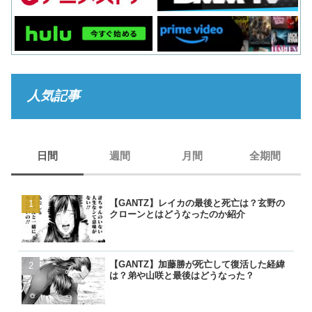
人気記事
日間
週間
月間
全期間
【GANTZ】レイカの最後と死亡は？玄野の
【GANTZ】レイカの最後
【GANTZ】レイカの最後
【BORUTO】うずまきナ
クローンとはどうなったのか紹介
クローンとはどうなったの
クローンとはどうなったの
現在のナルトは生きている
【GANTZ】加藤勝が死亡して復活した経緯
【GANTZ】西丈一郎は最
【GANTZ】西丈一郎は最
【呪術廻戦】七海健人は渋
は？弟や山咲と最後はどうなった？
き返った後や告白について
き返った後や告白について
た？死因や最後、虎杖に遺