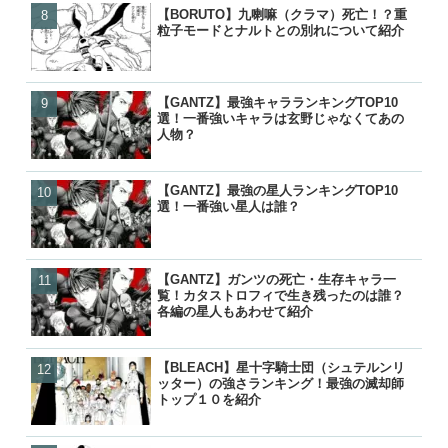
【BORUTO】九喇嘛（クラマ）死亡！？重
【名探偵コナン】コナンの
【名探偵コナン】コナンの
【BORUTO】うずまきボ
粒子モードとナルトとの別れについて紹介
る人物一覧！いつ知ったの
る人物一覧！いつ知ったの
を失って里抜け？大筒木化
『逆転』について
【GANTZ】最強キャラランキングTOP10
【GANTZ】最強キャラランキ
【GANTZ】最強の星人ランキ
【BLEACH】護廷十三隊の
選！一番強いキャラは玄野じゃなくてあの
選！一番強いキャラは玄野
選！一番強い星人は誰？
覧！初代から10年後まで歴
人物？
人物？
【GANTZ】最強の星人ランキングTOP10
【GANTZ】最強の星人ランキ
【GANTZ】最強キャラランキ
【BLEACH】零番隊は死亡
選！一番強い星人は誰？
選！一番強い星人は誰？
選！一番強いキャラは玄野
後が小説で判明！
人物？
【GANTZ】ガンツの死亡・生存キャラ一
【GANTZ】ガンツの死亡
【GANTZ】ガンツの死亡
【ワンピース】ローが敗北し
覧！カタストロフィで生き残ったのは誰？
覧！カタストロフィで生き
覧！カタストロフィで生き
げの詳細と敗走について
各編の星人もあわせて紹介
各編の星人もあわせて紹介
各編の星人もあわせて紹介
【BLEACH】星十字騎士団（シュテルンリ
【GANTZ】ガンツの正体
【ぬらりひょんの孫】リク
【鬼滅の刃】炭治郎や生存
ッター）の強さランキング！最強の滅却師
やセバスチャンとの関係は
ら）って結婚したの？キス
の後は？何をしてるの？
トップ１０を紹介
が判明
ナーの見解は？