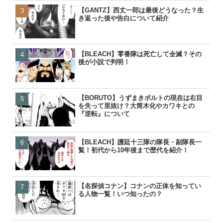
【GANTZ】西丈一郎は最後どうなった？生
【GANTZ】加藤勝が死亡
【GANTZ】加藤勝が死亡
【名探偵コナン】コナンの
き返った後や告白について紹介
は？弟や山咲と最後はどう
は？弟や山咲と最後はどう
る人物一覧！いつ知ったの
【BLEACH】零番隊は死亡して全滅？その
【BLEACH】零番隊は死亡
【BLEACH】零番隊は死亡
【BORUTO】九喇嘛（ク
後が小説で判明！
後が小説で判明！
後が小説で判明！
粒子モードとナルトとの別
【BORUTO】うずまきボルトの現在は右目
【BLEACH】護廷十三隊の
【BORUTO】九喇嘛（ク
【呪術廻戦】五条悟が復活!
を失って里抜け？大筒木化やカワキとの
覧！初代から10年後まで歴
粒子モードとナルトとの別
経緯と宿儺との決戦はいつ
『逆転』について
【BLEACH】護廷十三隊の隊長・副隊長一
【BORUTO】九喇嘛（ク
【BLEACH】護廷十三隊の
【鬼滅の刃】鬼舞辻無惨の
覧！初代から10年後まで歴代を紹介！
粒子モードとナルトとの別
覧！初代から10年後まで歴
た？どうやって倒したのか
【名探偵コナン】コナンの正体を知ってい
【BORUTO】うずまきボ
【BORUTO】うずまきボ
【響け！ユーフォニアム】
る人物一覧！いつ知ったの？
を失って里抜け？大筒木化
を失って里抜け？大筒木化
付き合って別れた？復縁や
『逆転』について
『逆転』について
った？