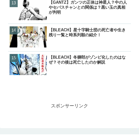
【GANTZ】ガンツの正体は神星人？中の人
【GANTZ】吸血鬼（ヴァ
【GANTZ】ガンツの正体
【GANTZ】ガンツの死亡
やセバスチャンとの関係は？黒い玉の真相
は？最後はどうなったの？
やセバスチャンとの関係は
覧！カタストロフィで生き
が判明
の活躍と動向を紹介
が判明
各編の星人もあわせて紹介
【BLEACH】星十字騎士団の死亡者や生き
【BLEACH】星十字騎士団
【BLEACH】星十字騎士団
【NARUTO】尾獣の能力・
残り一覧と時系列順の紹介！
ッター）の強さランキング
残り一覧と時系列順の紹介
後・死亡を一覧で紹介！
トップ１０を紹介
【BLEACH】冬獅郎がゾンビ化したのはな
【BLEACH】星十字騎士団
【炎炎ノ消防隊】森羅の母
【GANTZ】レイカの最後
ぜ？その後は死亡したのか解説
残り一覧と時系列順の紹介
（マリクサカベ）の正体は
クローンとはどうなったの
て最後はどうなった？
スポンサーリンク