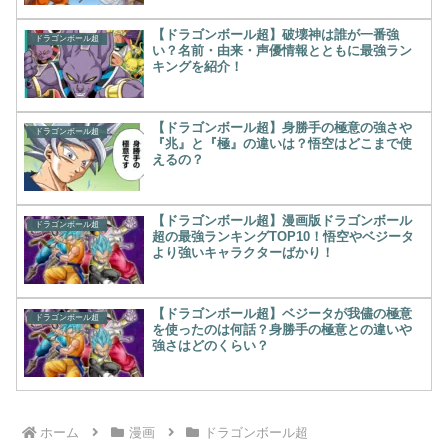
【ドラゴンボール超】破壊神は誰が一番強
ドラゴンボール超
い？名前・由来・声優情報とともに最強ラン
キングを紹介！
【ドラゴンボール超】身勝手の極意の強さや
ドラゴンボール超
『兆』と『極』の違いは？悟空はどこまで使
えるの？
【ドラゴンボール超】漫画版ドラゴンボール
ドラゴンボール超
超の最強ランキングTOP10！悟空やベジータ
より強いキャラクターばかり！
【ドラゴンボール超】ベジータが我儘の極意
ドラゴンボール超
を使ったのは何話？身勝手の極意との違いや
強さはどのくらい？
ホーム
漫画
ドラゴンボール超