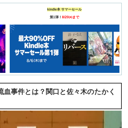
kindle本 サマーセール
第1弾！
8/20㈭まで
流血事件とは？関口と佐々木のたかく