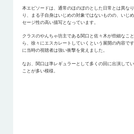
本エピソードは、通常のほのぼのとした日常とは異な
り、まる子自身はいじめの対象ではないものの、いじ
セージ性の高い描写となっています。
クラスのやんちゃ坊主である関口と佐々木が些細なこ
ら、徐々にエスカレートしていくという展開の内容で
に当時の視聴者は強い衝撃を覚えました。
なお、関口は準レギュラーとして多くの回に出演して
ことが多い模様。