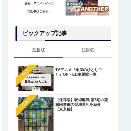
漫画・アニメ・ゲーム
の記事はこちら→
ピックアップ記事
注目①
注目②
TVアニメ『薬屋のひとりご
【ワンピース】ゲッコー・
注目
注目
と』OP・ED主題歌一覧
リアの正体は『光月もり
あ』？鈴後の墓とワノ国出
の伏線とは？
【オレが私になるまで】藤
注目
【保存版】呪術廻戦 第3期の死
明（アキラ）のあざとかわ
注目
滅回遊編の聖地巡礼を紹介
いシーン総まとめ！
【東京編】
【葬送のフリーレン】一級
注目
法使いたちが「特権」で願
た魔法が判明しているキャ