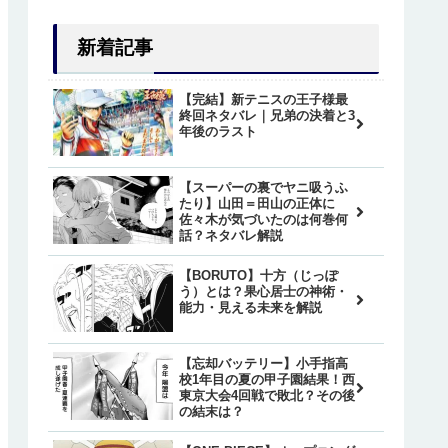
新着記事
【完結】新テニスの王子様最
終回ネタバレ｜兄弟の決着と3
年後のラスト
【スーパーの裏でヤニ吸うふ
たり】山田＝田山の正体に
佐々木が気づいたのは何巻何
話？ネタバレ解説
【BORUTO】十方（じっぽ
う）とは？果心居士の神術・
能力・見える未来を解説
【忘却バッテリー】小手指高
校1年目の夏の甲子園結果！西
東京大会4回戦で敗北？その後
の結末は？