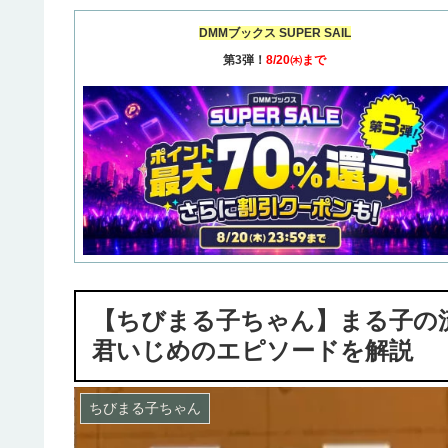
DMMブックス SUPER SAIL
第3弾！
8/20㈭まで
【ちびまる子ちゃん】まる子の
君いじめのエピソードを解説
ちびまる子ちゃん