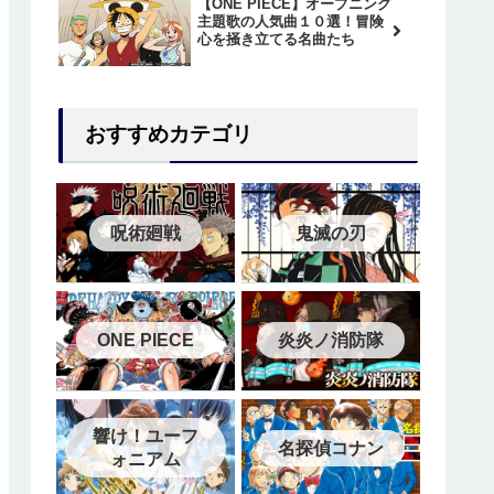
【ONE PIECE】オープニング
主題歌の人気曲１０選！冒険
心を掻き立てる名曲たち
おすすめカテゴリ
呪術廻戦
鬼滅の刃
ONE PIECE
炎炎ノ消防隊
響け！ユーフ
名探偵コナン
ォニアム