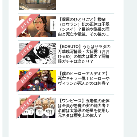
クターと不明のキャラクタ
は？
【炎炎ノ消防隊】森羅の母
注目
おすすめ
【薬屋のひとりごと】楼蘭
親・万里日下部（マリクサ
（ロウラン）妃の正体は子翠
ベ）の正体は？実は生きて
（シスイ）？目的や謀反の理
て最後はどうなった？
由と死亡や最後、その後の生
存について
【呪術廻戦】乙骨憂太のそ
注目
おすすめ
【BORUTO】うちはサラダの
後は？結婚相手は禪院真希
万華鏡写輪眼・大日孁（おお
続編で死亡しリカの指輪は
ひるめ）の能力は重力？写輪
へ継承
眼ガチャは当たり？
おすすめ
【僕のヒーローアカデミア】
死亡キャラ一覧！ヒーローや
ヴィランが死んだのは何巻？
おすすめ
【ワンピース】五老星の正体
は全員が悪魔の実の能力者？
名前は太陽系の惑星を使用し
元ネタは歴史上の偉人？