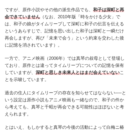
ですが、原作小説やその他の派生作品でも、
和子は深町と再
会できていません
（なお、2010年版「時をかける少女」で
は、和子の娘がタイムリープして深町に和子の伝言を伝える
というあらすじで、記憶を思い出した和子は深町と一瞬だけ
再会しますが、再び「未来で会う」という約束を交わした後
に記憶を消されています）。
一方で、アニメ映画（2006年）では真琴の叔母として登場し
ており、原作とは違ってタイムリープについての記憶を保有
していますが、
深町と思しき未来人とはまだ会えていない
こ
とを示唆しています。
過去の住人にタイムリープの存在を知らせてはならない──と
いう設定は原作小説もアニメ映画も一緒なので、和子の件か
ら考えても、真琴と千昭が再会できる可能性はほぼないと考
えられます。
とはいえ、もしかすると真琴の今後の活動によって白梅ニ椿