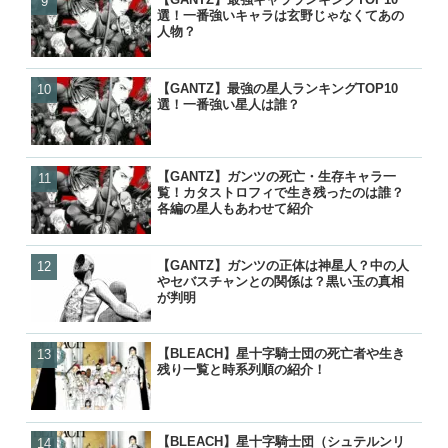
選！一番強いキャラは玄野じゃなくてあの
選！一番強い星人は誰？
選！一番強い星人は誰？
覧！初代から10年後まで歴
人物？
【GANTZ】最強の星人ランキングTOP10
【GANTZ】ガンツの死亡
【GANTZ】最強キャラランキ
【BLEACH】零番隊は死亡
選！一番強い星人は誰？
覧！カタストロフィで生き
選！一番強いキャラは玄野
後が小説で判明！
各編の星人もあわせて紹介
人物？
【GANTZ】ガンツの死亡・生存キャラ一
【GANTZ】最強キャラランキ
【GANTZ】ガンツの死亡
【ワンピース】ローが敗北し
覧！カタストロフィで生き残ったのは誰？
選！一番強いキャラは玄野
覧！カタストロフィで生き
げの詳細と敗走について
各編の星人もあわせて紹介
人物？
各編の星人もあわせて紹介
【GANTZ】ガンツの正体は神星人？中の人
【GANTZ】ガンツの正体
【ぬらりひょんの孫】リク
【鬼滅の刃】炭治郎や生存
やセバスチャンとの関係は？黒い玉の真相
やセバスチャンとの関係は
ら）って結婚したの？キス
の後は？何をしてるの？
が判明
が判明
ナーの見解は？
【BLEACH】星十字騎士団の死亡者や生き
【GANTZ】吸血鬼（ヴァ
【炎炎ノ消防隊】森羅の母
【NARUTO】尾獣の能力・
残り一覧と時系列順の紹介！
は？最後はどうなったの？
（マリクサカベ）の正体は
後・死亡を一覧で紹介！
の活躍と動向を紹介
て最後はどうなった？
【BLEACH】星十字騎士団（シュテルンリ
【BLEACH】星十字騎士団
【BLEACH】星十字騎士団
【GANTZ】ガンツの死亡