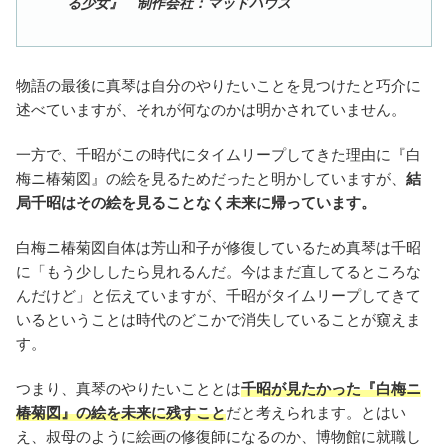
る少女』 制作会社：マッドハウス
物語の最後に真琴は自分のやりたいことを見つけたと巧介に
述べていますが、それが何なのかは明かされていません。
一方で、千昭がこの時代にタイムリープしてきた理由に『白
梅ニ椿菊図』の絵を見るためだったと明かしていますが、
結
局千昭はその絵を見ることなく未来に帰っています。
白梅ニ椿菊図自体は芳山和子が修復しているため真琴は千昭
に「もう少ししたら見れるんだ。今はまだ直してるところな
んだけど」と伝えていますが、千昭がタイムリープしてきて
いるということは時代のどこかで消失していることが窺えま
す。
つまり、真琴のやりたいこととは
千昭が見たかった『白梅ニ
椿菊図』の絵を未来に残すこと
だと考えられます。とはい
え、叔母のように絵画の修復師になるのか、博物館に就職し