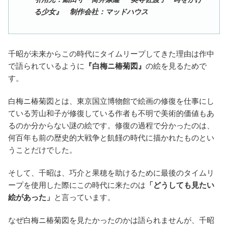
る少女』 制作会社：マッドハウス
千昭が未来からこの時代にタイムリープしてきた理由は作中
で語られているように
『白梅ニ椿菊図』
の絵を見るためで
す。
白梅ニ椿菊図とは、東京国立博物館で絵画の修復を仕事にし
ている芳山和子が修復している作者も不明で美術的価値もあ
るのか分からない謎の絵です。修復の過程で分かったのは、
何百年も前の歴史的大戦争と飢饉の時代に描かれたものとい
うことだけでした。
そして、千昭は、巧介と果穂を助けるために最後のタイムリ
ープを使用した際にこの時代に来たのは
「どうしても見たい
絵があった」
と言っています。
なぜ白梅ニ椿菊図を見たかったのかは語られませんが、千昭