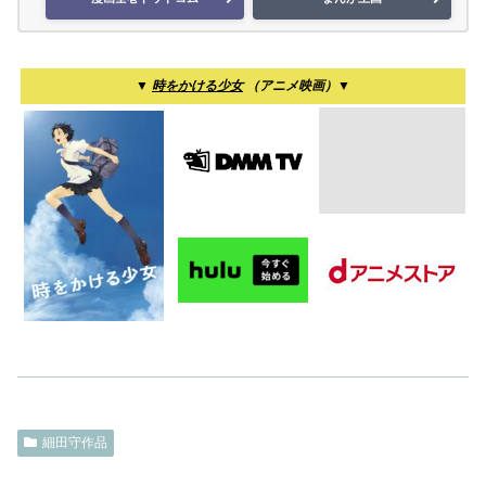
▼
時をかける少女
（アニメ映画）▼
細田守作品