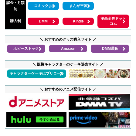
課金・月額
コミック.jp
まんが王国
制
漫画全巻ドット
購入制
DMM
Kindle
コム
＼ おすすめのグッズ購入サイト ／
ホビーストック
Amazon
DMM通販
＼ 版権キャラクターのケーキ販売サイト ／
キャラクターケーキはプリロール
＼ おすすめのアニメ配信サイト ／