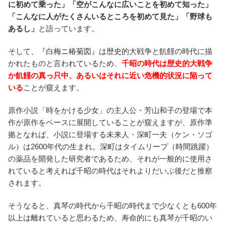
に初めて乗った」「空がこんなに広いことを初めて知った」
「こんなに人がたくさんいるところを初めて見た」「野球も
あるし」
と語っています。
そして、『白梅ニ椿菊図』は歴史的大戦争と飢饉の時代に描
かれたものと言われているため、
千昭の時代は歴史的大戦争
か飢饉の真っ只中、あるいはそれに近い危機的状況に陥って
いる
ことが窺えます。
原作小説「時をかける少女」の主人公・芳山和子の登場で本
作が原作をベースに展開していることが窺えますが、原作準
拠となれば、小説に登場する未来人・深町一夫（ケン・ソゴ
ル）は2600年代の生まれ。深町はタイムリープ（時間跳躍）
の薬品を開発した研究者であるため、それが一般的に使用さ
れていると考えれば千昭の時代はそれよりだいぶ後だと推察
されます。
そうなると、真琴の時代から千昭の時代まで少なくとも600年
以上は離れていると思わるため、寿命的にも真琴が千昭のい