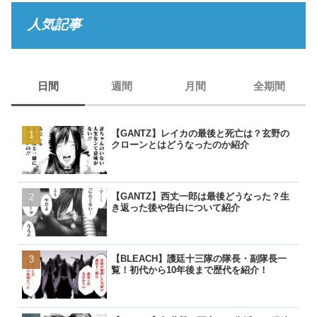
人気記事
日間
週間
月間
全期間
【GANTZ】レイカの最後と死亡は？玄野の
【GANTZ】レイカの最後
【GANTZ】レイカの最後
【BORUTO】うずまきナ
クローンとはどうなったのか紹介
クローンとはどうなったの
クローンとはどうなったの
現在のナルトは生きている
【GANTZ】西丈一郎は最後どうなった？生
【GANTZ】西丈一郎は最
【GANTZ】西丈一郎は最
【呪術廻戦】七海健人は渋
き返った後や告白について紹介
き返った後や告白について
き返った後や告白について
た？死因や最後、虎杖に遺
【BLEACH】護廷十三隊の隊長・副隊長一
【GANTZ】加藤勝が死亡
【GANTZ】加藤勝が死亡
【名探偵コナン】コナンの
覧！初代から10年後まで歴代を紹介！
は？弟や山咲と最後はどう
は？弟や山咲と最後はどう
る人物一覧！いつ知ったの