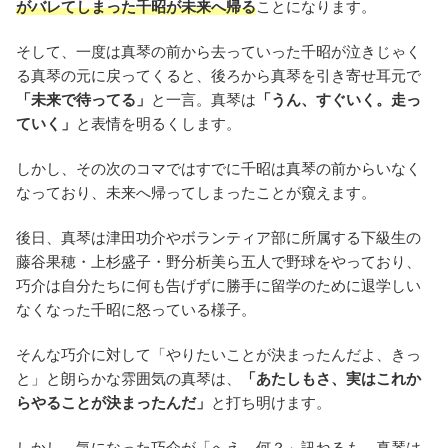
がバレてしまった千昭が未来へ帰る
ことになります。
そして、一度は真琴の前から去っていった千昭が泣きじゃく
る真琴の元に戻ってくると、後ろから真琴を引き寄せ耳元で
「未来で待ってる」
と一言。真琴は
「うん、すぐいく。走っ
ていく」
と表情を明るくします。
しかし、その次のコマではすでに千昭は真琴の前からいなく
なっており、未来へ帰ってしまったことが窺えます。
後日、真琴は津田功介やボランティア部に所属する下級生の
藤谷果穂・上杉盛子・野分析美ら五人で野球をやっており、
巧介は自分たちに何も告げずに勝手に留学のために退学しい
なくなった千昭に怒っている様子。
そんな巧介に対して「やりたいことが決まったんだよ、きっ
と」と朗らかな雰囲気の真琴は、
「あたしもさ、実はこれか
らやることが決まったんだ」
と打ち明けます。
しかし、気になった巧介が「へえ、何？」訊ねるも、真琴は