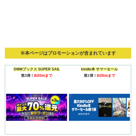
※本ページはプロモーションが含まれています
DMMブックス SUPER SAIL
kindle本 サマーセール
第3弾！
8/20㈭まで
第1弾！
8/20㈭まで