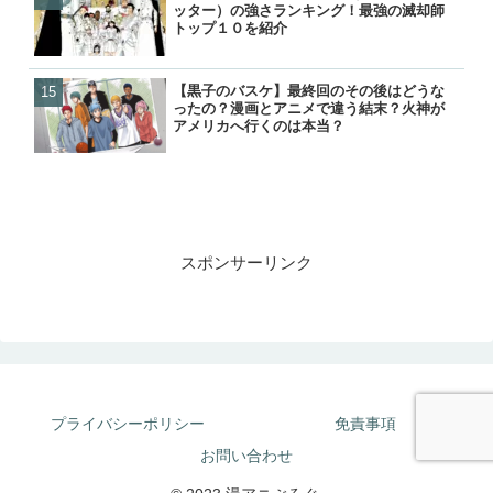
ッター）の強さランキング！最強の滅却師
残り一覧と時系列順の紹介
残り一覧と時系列順の紹介
覧！カタストロフィで生き
トップ１０を紹介
各編の星人もあわせて紹介
【黒子のバスケ】最終回のその後はどうな
【BLEACH】星十字騎士団
【GANTZ】ガンツの正体
【GANTZ】レイカの最後
ったの？漫画とアニメで違う結末？火神が
ッター）の強さランキング
やセバスチャンとの関係は
クローンとはどうなったの
アメリカへ行くのは本当？
トップ１０を紹介
が判明
スポンサーリンク
プライバシーポリシー
免責事項
お問い合わせ