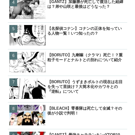
【GANTZ】加藤勝が死亡して復活した経緯
【BLEACH】零番隊は死亡
【BORUTO】九喇嘛（ク
【BORUTO】九喇嘛（ク
は？弟や山咲と最後はどうなった？
後が小説で判明！
粒子モードとナルトとの別
粒子モードとナルトとの別
【名探偵コナン】コナンの正体を知ってい
【BLEACH】護廷十三隊の
【BLEACH】零番隊は死亡
【呪術廻戦】五条悟が復活!
る人物一覧！いつ知ったの？
覧！初代から10年後まで歴
後が小説で判明！
経緯と宿儺との決戦はいつ
【BORUTO】九喇嘛（クラマ）死亡！？重
【BORUTO】うずまきボ
【BLEACH】護廷十三隊の
【鬼滅の刃】鬼舞辻無惨の
粒子モードとナルトとの別れについて紹介
を失って里抜け？大筒木化
覧！初代から10年後まで歴
た？どうやって倒したのか
『逆転』について
【BORUTO】うずまきボルトの現在は右目
【BORUTO】九喇嘛（ク
【BORUTO】うずまきボ
【響け！ユーフォニアム】
を失って里抜け？大筒木化やカワキとの
粒子モードとナルトとの別
を失って里抜け？大筒木化
付き合って別れた？復縁や
『逆転』について
『逆転』について
った？
【BLEACH】零番隊は死亡して全滅？その
【名探偵コナン】コナンの
【名探偵コナン】コナンの
【BORUTO】うずまきボ
後が小説で判明！
る人物一覧！いつ知ったの
る人物一覧！いつ知ったの
を失って里抜け？大筒木化
『逆転』について
【GANTZ】最強キャラランキングTOP10
【GANTZ】最強の星人ランキ
【GANTZ】最強の星人ランキ
【BLEACH】護廷十三隊の