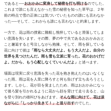
であると──
おおかみに変身して秘密を打ち明ける
のでした。
これまで誰にも言えなかった雪の秘密を知った草平は、２年
前の時点で雪の正体には気づいていたものの誰にも言わなか
った──そして、これからも誰にも言わないと約束します。
一方で、花は雨の捜索に難航し憔悴していると滑落してしま
い意識を失います。その際、夢の中で夫であるおおかみおと
こと邂逅すると号泣しながら抱擁。そして、雨を探している
花に向けて彼は
「雨なら大丈夫だよ。もう大人だよ。自分の
世界を見つけたんだ。雨も雪も立派に育った。花のおかげだ
よ。だから、もう心配しなくていいんだよ」
と述べます。
場面は現実に戻り意識を失った花を抱き抱えたのはいなくな
った雨。雨は花を人里に降ろすと何も告げず立ち去ろうとし
ます。しかし、花が目を覚ましたため、雨はおおかみになっ
て後ろ髪を引かれるように花から顔を背けて走り去ると、山
を登り別れの雄叫びをあげます。
そんな雨に向けて、花は涙
ながらに「しっかり生きて！」と送り出す
のでした。