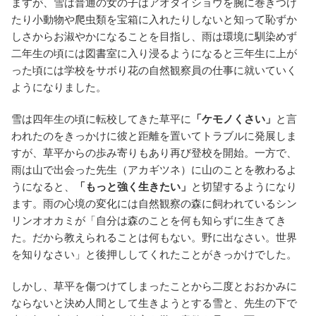
ますが、雪は普通の女の子はアオダイショウを腕に巻きつけ
たり小動物や爬虫類を宝箱に入れたりしないと知って恥ずか
しさからお淑やかになることを目指し、雨は環境に馴染めず
二年生の頃には図書室に入り浸るようになると三年生に上が
った頃には学校をサボり花の自然観察員の仕事に就いていく
ようになりました。
雪は四年生の頃に転校してきた草平に
「ケモノくさい」
と言
われたのをきっかけに彼と距離を置いてトラブルに発展しま
すが、草平からの歩み寄りもあり再び登校を開始。一方で、
雨は山で出会った先生（アカギツネ）に山のことを教わるよ
うになると、
「もっと強く生きたい」
と切望するようになり
ます。雨の心境の変化には自然観察の森に飼われているシン
リンオオカミが「自分は森のことを何も知らずに生きてき
た。だから教えられることは何もない。野に出なさい。世界
を知りなさい」と後押ししてくれたことがきっかけでした。
しかし、草平を傷つけてしまったことから二度とおおかみに
ならないと決め人間として生きようとする雪と、先生の下で