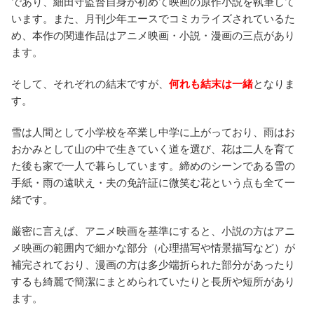
であり、細田守監督自身が初めて映画の原作小説を執筆して
います。また、月刊少年エースでコミカライズされているた
め、本作の関連作品はアニメ映画・小説・漫画の三点があり
ます。
そして、それぞれの結末ですが、
何れも結末は一緒
となりま
す。
雪は人間として小学校を卒業し中学に上がっており、雨はお
おかみとして山の中で生きていく道を選び、花は二人を育て
た後も家で一人で暮らしています。締めのシーンである雪の
手紙・雨の遠吠え・夫の免許証に微笑む花という点も全て一
緒です。
厳密に言えば、アニメ映画を基準にすると、小説の方はアニ
メ映画の範囲内で細かな部分（心理描写や情景描写など）が
補完されており、漫画の方は多少端折られた部分があったり
するも綺麗で簡潔にまとめられていたりと長所や短所があり
ます。