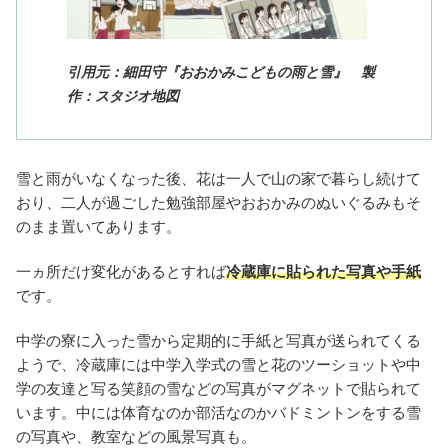
引用元：細田守『おおかみこどもの雨と雪』 製
作：スタジオ地図
雪と雨がいなくなった後、花は一人で山の家で暮らし続けて
おり、二人が過ごした勉強部屋やおおかみのぬいぐるみもそ
のまま置いてあります。
一ヵ所だけ変化があるとすれば
冷蔵庫に貼られた写真や手紙
です。
中学の寮に入った雪から定期的に手紙と写真が送られてくる
ようで、冷蔵庫には中学入学式の雪と花のツーショットや中
学の友達と写る笑顔の雪などの写真がマグネットで貼られて
います。中には体育なのか部活なのかバドミントンをする雪
の写真や、教室などの風景写真も。