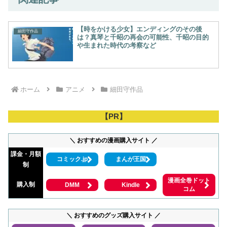
【時をかける少女】エンディングのその後
細田守作品
は？真琴と千昭の再会の可能性、千昭の目的
や生まれた時代の考察など
ホーム
アニメ
細田守作品
【PR】
＼ おすすめの漫画購入サイト ／
課金・月額
コミック.jp
まんが王国
制
漫画全巻ドット
購入制
DMM
Kindle
コム
＼ おすすめのグッズ購入サイト ／