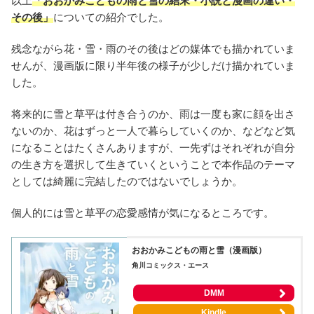
以上
「おおかみこどもの雨と雪の結末・小説と漫画の違い・
その後」
についての紹介でした。
残念ながら花・雪・雨のその後はどの媒体でも描かれていま
せんが、漫画版に限り半年後の様子が少しだけ描かれていま
した。
将来的に雪と草平は付き合うのか、雨は一度も家に顔を出さ
ないのか、花はずっと一人で暮らしていくのか、などなど気
になることはたくさんありますが、一先ずはそれぞれが自分
の生き方を選択して生きていくということで本作品のテーマ
としては綺麗に完結したのではないでしょうか。
個人的には雪と草平の恋愛感情が気になるところです。
おおかみこどもの雨と雪（漫画版）
角川コミックス・エース
DMM
Kindle