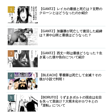
【GANTZ】レイカの最後と死亡は？玄野の
【GANTZ】レイカの最後
【GANTZ】レイカの最後
【BORUTO】うずまきナ
クローンとはどうなったのか紹介
クローンとはどうなったの
クローンとはどうなったの
現在のナルトは生きている
【GANTZ】加藤勝が死亡して復活した経緯
【GANTZ】西丈一郎は最
【GANTZ】西丈一郎は最
【呪術廻戦】七海健人は渋
は？弟や山咲と最後はどうなった？
き返った後や告白について
き返った後や告白について
た？死因や最後、虎杖に遺
【GANTZ】西丈一郎は最後どうなった？生
【GANTZ】加藤勝が死亡
【GANTZ】加藤勝が死亡
【名探偵コナン】コナンの
き返った後や告白について紹介
は？弟や山咲と最後はどう
は？弟や山咲と最後はどう
る人物一覧！いつ知ったの
【BLEACH】零番隊は死亡して全滅？その
【BLEACH】零番隊は死亡
【BLEACH】零番隊は死亡
【BORUTO】九喇嘛（ク
後が小説で判明！
後が小説で判明！
後が小説で判明！
粒子モードとナルトとの別
【BORUTO】うずまきボルトの現在は右目
【BLEACH】護廷十三隊の
【BORUTO】九喇嘛（ク
【呪術廻戦】五条悟が復活!
を失って里抜け？大筒木化やカワキとの
覧！初代から10年後まで歴
粒子モードとナルトとの別
経緯と宿儺との決戦はいつ
『逆転』について