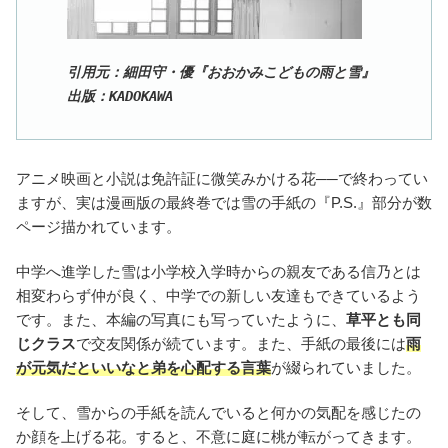
引用元：細田守・優『おおかみこどもの雨と雪』
出版：KADOKAWA
アニメ映画と小説は免許証に微笑みかける花──で終わってい
ますが、実は漫画版の最終巻では雪の手紙の『P.S.』部分が数
ページ描かれています。
中学へ進学した雪は小学校入学時からの親友である信乃とは
相変わらず仲が良く、中学での新しい友達もできているよう
です。また、本編の写真にも写っていたように、
草平とも同
じクラス
で交友関係が続ています。また、手紙の最後には
雨
が元気だといいなと弟を心配する言葉
が綴られていました。
そして、雪からの手紙を読んでいると何かの気配を感じたの
か顔を上げる花。すると、不意に庭に桃が転がってきます。