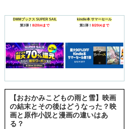
DMMブックス SUPER SAIL
kindle本 サマーセール
第3弾！
8/20㈭まで
第1弾！
8/20㈭まで
【おおかみこどもの雨と雪】映画
の結末とその後はどうなった？映
画と原作小説と漫画の違いはあ
る？