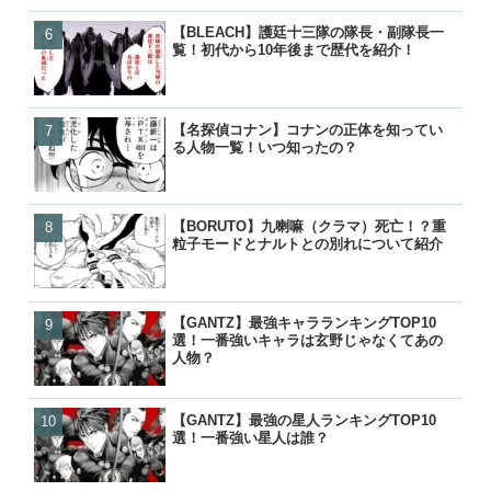
【BLEACH】護廷十三隊の隊長・副隊長一
【BORUTO】九喇嘛（ク
【BLEACH】護廷十三隊の
【鬼滅の刃】鬼舞辻無惨の
覧！初代から10年後まで歴代を紹介！
粒子モードとナルトとの別
覧！初代から10年後まで歴
た？どうやって倒したのか
【名探偵コナン】コナンの正体を知ってい
【BORUTO】うずまきボ
【BORUTO】うずまきボ
【響け！ユーフォニアム】
る人物一覧！いつ知ったの？
を失って里抜け？大筒木化
を失って里抜け？大筒木化
付き合って別れた？復縁や
『逆転』について
『逆転』について
った？
【BORUTO】九喇嘛（クラマ）死亡！？重
【名探偵コナン】コナンの
【名探偵コナン】コナンの
【BORUTO】うずまきボ
粒子モードとナルトとの別れについて紹介
る人物一覧！いつ知ったの
る人物一覧！いつ知ったの
を失って里抜け？大筒木化
『逆転』について
【GANTZ】最強キャラランキングTOP10
【GANTZ】最強キャラランキ
【GANTZ】最強の星人ランキ
【BLEACH】護廷十三隊の
選！一番強いキャラは玄野じゃなくてあの
選！一番強いキャラは玄野
選！一番強い星人は誰？
覧！初代から10年後まで歴
人物？
人物？
【GANTZ】最強の星人ランキングTOP10
【GANTZ】最強の星人ランキ
【GANTZ】最強キャラランキ
【BLEACH】零番隊は死亡
選！一番強い星人は誰？
選！一番強い星人は誰？
選！一番強いキャラは玄野
後が小説で判明！
人物？