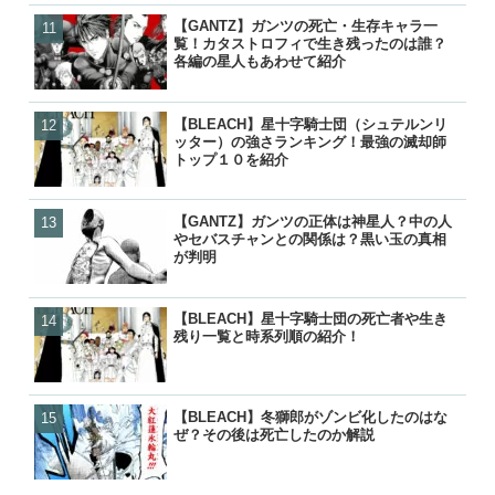
【GANTZ】ガンツの死亡・生存キャラ一
【GANTZ】ガンツの死亡
【GANTZ】ガンツの死亡
【ワンピース】ローが敗北し
覧！カタストロフィで生き残ったのは誰？
覧！カタストロフィで生き
覧！カタストロフィで生き
げの詳細と敗走について
各編の星人もあわせて紹介
各編の星人もあわせて紹介
各編の星人もあわせて紹介
【BLEACH】星十字騎士団（シュテルンリ
【GANTZ】ガンツの正体
【ぬらりひょんの孫】リク
【鬼滅の刃】炭治郎や生存
ッター）の強さランキング！最強の滅却師
やセバスチャンとの関係は
ら）って結婚したの？キス
の後は？何をしてるの？
トップ１０を紹介
が判明
ナーの見解は？
【GANTZ】ガンツの正体は神星人？中の人
【GANTZ】吸血鬼（ヴァ
【GANTZ】ガンツの正体
【GANTZ】ガンツの死亡
やセバスチャンとの関係は？黒い玉の真相
は？最後はどうなったの？
やセバスチャンとの関係は
覧！カタストロフィで生き
が判明
の活躍と動向を紹介
が判明
各編の星人もあわせて紹介
【BLEACH】星十字騎士団の死亡者や生き
【BLEACH】星十字騎士団
【BLEACH】星十字騎士団
【NARUTO】尾獣の能力・
残り一覧と時系列順の紹介！
ッター）の強さランキング
残り一覧と時系列順の紹介
後・死亡を一覧で紹介！
トップ１０を紹介
【BLEACH】冬獅郎がゾンビ化したのはな
【BLEACH】星十字騎士団
【炎炎ノ消防隊】森羅の母
【GANTZ】レイカの最後
ぜ？その後は死亡したのか解説
残り一覧と時系列順の紹介
（マリクサカベ）の正体は
クローンとはどうなったの
て最後はどうなった？