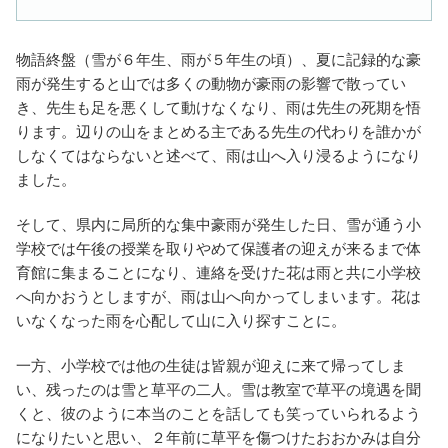
物語終盤（雪が６年生、雨が５年生の頃）、夏に記録的な豪
雨が発生すると山では多くの動物が豪雨の影響で散ってい
き、先生も足を悪くして動けなくなり、雨は先生の死期を悟
ります。辺りの山をまとめる主である先生の代わりを誰かが
しなくてはならないと述べて、雨は山へ入り浸るようになり
ました。
そして、県内に局所的な集中豪雨が発生した日、雪が通う小
学校では午後の授業を取りやめて保護者の迎えが来るまで体
育館に集まることになり、連絡を受けた花は雨と共に小学校
へ向かおうとしますが、雨は山へ向かってしまいます。花は
いなくなった雨を心配して山に入り探すことに。
一方、小学校では他の生徒は皆親が迎えに来て帰ってしま
い、残ったのは雪と草平の二人。雪は教室で草平の境遇を聞
くと、彼のように本当のことを話しても笑っていられるよう
になりたいと思い、２年前に草平を傷つけたおおかみは自分