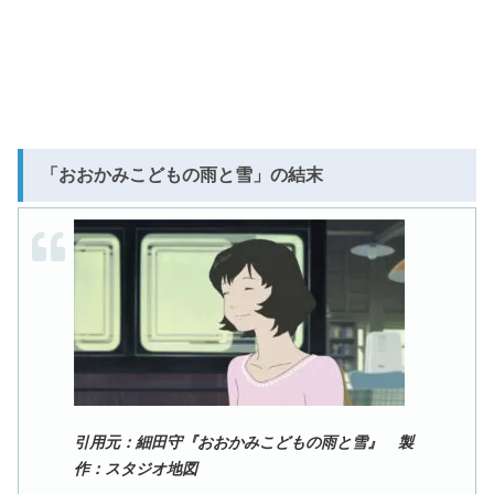
「おおかみこどもの雨と雪」の結末
引用元：細田守『おおかみこどもの雨と雪』 製
作：スタジオ地図