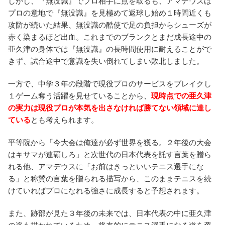
しかし、『無没識』でプロ相手に点を取るも、アマデウスは
プロの意地で『無没識』を見極めて返球し始め１時間近くも
攻防が続いた結果、無没識の酷使で足の負担からシューズが
赤く染まるほど出血。これまでのブランクとまだ成長途中の
亜久津の身体では『無没識』の長時間使用に耐えることがで
きず、試合途中で意識を失い倒れてしまい敗北しました。
一方で、中学３年の段階で現役プロのサービスをブレイクし
１ゲーム奪う活躍を見せていることから、
現時点での亜久津
の実力は現役プロが本気を出さなければ勝てない領域に達し
ている
とも考えられます。
平等院から「今大会は俺達が必ず世界を獲る。２年後の大会
はキサマが連覇しろ」と次世代の日本代表を託す言葉を贈ら
れる他、アマデウスに「お前はきっといいテニス選手にな
る」と称賛の言葉を贈られる描写から、このままテニスを続
けていればプロになれる強さに成長すると予想されます。
また、跡部が見た３年後の未来では、日本代表の中に亜久津