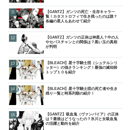
【GANTZ】ガンツの死亡・生存キャラ一
【GANTZ】最強キャラランキ
【GANTZ】ガンツの死亡
【ワンピース】ローが敗北し
覧！カタストロフィで生き残ったのは誰？
選！一番強いキャラは玄野
覧！カタストロフィで生き
げの詳細と敗走について
各編の星人もあわせて紹介
人物？
各編の星人もあわせて紹介
【GANTZ】ガンツの正体は神星人？中の人
【GANTZ】ガンツの正体
【ぬらりひょんの孫】リク
【鬼滅の刃】炭治郎や生存
やセバスチャンとの関係は？黒い玉の真相
やセバスチャンとの関係は
ら）って結婚したの？キス
の後は？何をしてるの？
が判明
が判明
ナーの見解は？
【BLEACH】星十字騎士団（シュテルンリ
【GANTZ】吸血鬼（ヴァ
【炎炎ノ消防隊】森羅の母
【NARUTO】尾獣の能力・
ッター）の強さランキング！最強の滅却師
は？最後はどうなったの？
（マリクサカベ）の正体は
後・死亡を一覧で紹介！
トップ１０を紹介
の活躍と動向を紹介
て最後はどうなった？
【BLEACH】星十字騎士団の死亡者や生き
【BLEACH】星十字騎士団
【GANTZ】ガンツの正体
【GANTZ】ガンツの死亡
残り一覧と時系列順の紹介！
残り一覧と時系列順の紹介
やセバスチャンとの関係は
覧！カタストロフィで生き
が判明
各編の星人もあわせて紹介
【GANTZ】吸血鬼（ヴァンパイア）の正体
【BLEACH】星十字騎士団
【BLEACH】星十字騎士団
【GANTZ】レイカの最後
は？最後はどうなったの？氷川と女吸血鬼
ッター）の強さランキング
残り一覧と時系列順の紹介
クローンとはどうなったの
の活躍と動向を紹介
トップ１０を紹介