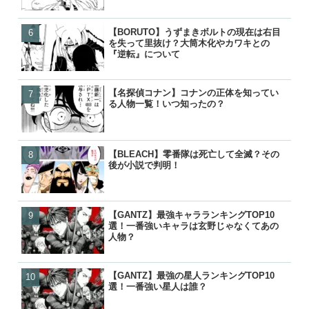
【BORUTO】うずまきボルトの現在は右目
【BORUTO】うずまきボ
【BLEACH】護廷十三隊の
【鬼滅の刃】鬼舞辻無惨の
を失って里抜け？大筒木化やカワキとの
を失って里抜け？大筒木化
覧！初代から10年後まで歴
た？どうやって倒したのか
『逆転』について
『逆転』について
【名探偵コナン】コナンの正体を知ってい
【BORUTO】九喇嘛（ク
【BORUTO】うずまきボ
【響け！ユーフォニアム】
る人物一覧！いつ知ったの？
粒子モードとナルトとの別
を失って里抜け？大筒木化
付き合って別れた？復縁や
『逆転』について
った？
【BLEACH】零番隊は死亡して全滅？その
【名探偵コナン】コナンの
【名探偵コナン】コナンの
【BORUTO】うずまきボ
後が小説で判明！
る人物一覧！いつ知ったの
る人物一覧！いつ知ったの
を失って里抜け？大筒木化
『逆転』について
【GANTZ】最強キャラランキングTOP10
【GANTZ】最強の星人ランキ
【GANTZ】最強の星人ランキ
【BLEACH】護廷十三隊の
選！一番強いキャラは玄野じゃなくてあの
選！一番強い星人は誰？
選！一番強い星人は誰？
覧！初代から10年後まで歴
人物？
【GANTZ】最強の星人ランキングTOP10
【GANTZ】ガンツの死亡
【GANTZ】最強キャラランキ
【BLEACH】零番隊は死亡
選！一番強い星人は誰？
覧！カタストロフィで生き
選！一番強いキャラは玄野
後が小説で判明！
各編の星人もあわせて紹介
人物？