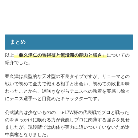
まとめ
以上
「亜久津仁の習得技と無没識の能力と強さ」
についての
紹介でした。
亜久津は典型的な天才型の不良タイプですが、リョーマとの
戦いで初めて全力で戦える相手と出会い、初めての敗北を味
わったことから、遅咲きながらテニスへの執着を実感し徐々
にテニス選手へと目覚めたキャラクターです。
公式試合は少ないものの、u-17W杯の代表戦でプロと戦った
のをきっかけに眠れる力が覚醒しプロに肉薄する強さを見せ
ましたが、現段階では肉体が実力に追いついていないため途
中棄権となりました。