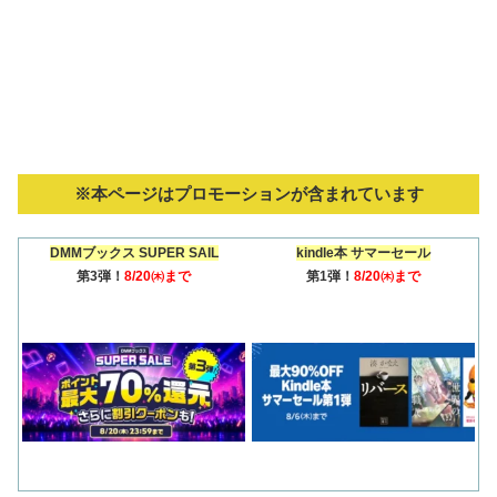
※本ページはプロモーションが含まれています
DMMブックス SUPER SAIL
kindle本 サマーセール
第3弾！
8/20㈭まで
第1弾！
8/20㈭まで