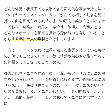
どんな体勢・状況下でも攻撃できる変則的な動きが持ち味の
プレイヤーで、スイングに入ってからでも相手の動きを見て
打つ方向を変えられる異常なまでの筋肉の柔軟性とバネを持
っており、瞬発力・跳躍力・柔軟性・破壊力・判断力ともに
どんなスポーツでも頂点を獲れる身体能力を有していること
から
１０年に一人の逸材
と呼ばれています。
一方で、テニスをやれば世界を狙える素質を持っているもの
の、何でもこなせてしまうが故に情熱や熱心さが足りずろく
に練習をしてこなったことが欠点。
都大会以降テニスを辞めた後、伴爺からアメリカにテニス留
学を勧められパスポートを取得しに行きますが直前に我に還
りパスポートを破り捨てるものの、もう一度テニスをやりた
いのか葛藤し『またテニスがしたい』『真剣勝負がしたい』
という感情が芽生え、千石との賭けでテニスに復帰すること
に。