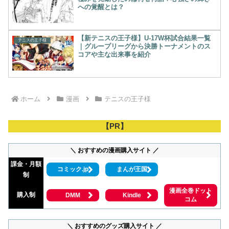
への覚醒とは？
【新テニスの王子様】U-17W杯試合結果一覧
テニスの王子様
｜グループリーグから決勝トーナメントのス
コアや主な出来事を紹介
ホーム
漫画
テニスの王子様
【PR】
＼ おすすめの漫画購入サイト ／
課金・月額
コミック.jp
まんが王国
制
漫画全巻ドット
購入制
DMM
Kindle
コム
＼ おすすめのグッズ購入サイト ／