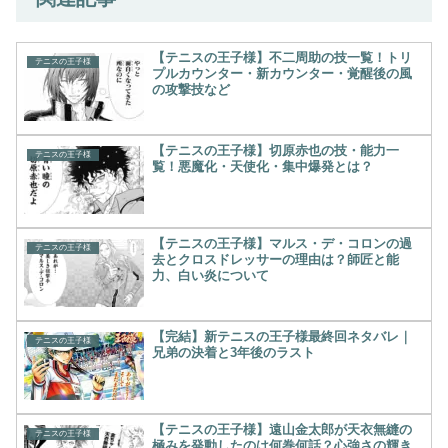
【テニスの王子様】不二周助の技一覧！トリ
テニスの王子様
プルカウンター・新カウンター・覚醒後の風
の攻撃技など
【テニスの王子様】切原赤也の技・能力一
テニスの王子様
覧！悪魔化・天使化・集中爆発とは？
【テニスの王子様】マルス・デ・コロンの過
テニスの王子様
去とクロスドレッサーの理由は？師匠と能
力、白い炎について
【完結】新テニスの王子様最終回ネタバレ｜
テニスの王子様
兄弟の決着と3年後のラスト
【テニスの王子様】遠山金太郎が天衣無縫の
テニスの王子様
極みを発動したのは何巻何話？心強さの輝き