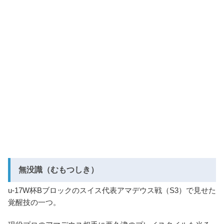
無没識（むもつしき）
u-17W杯Bブロックのスイス代表アマデウス戦（S3）で見せた
覚醒技の一つ。