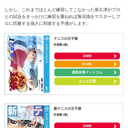
しかし、これまでほとんど練習してこなかった亜久津がプロ
との試合をきっかけに練習を重ねれば無没識をマスターしプ
ロに匹敵する強さに到達する予感がします。
テニスの王子様
許斐剛 (著)
DMM
Kindle
漫画全巻ドットコム
まんが王国
新テニスの王子様
許斐剛 (著)
DMM