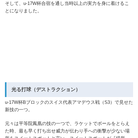
そして、u-17W杯合宿を通し当時以上の実力を身に着けるこ
とになりました。
光る打球（デストラクション）
u-17W杯Bブロックのスイス代表アマデウス戦（S3）で見せた
新技の一つ。
元々は平等院鳳凰の技の一つで、ラケットでボールをとらえ
た時、最も早く打ち出せ威力が伝わり手への衝撃が少ない場