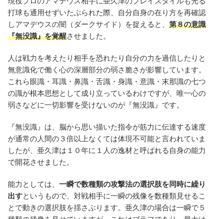
現役プロのアマデウス相手に亜久津のプレイスタイルも光る
打球も通用せずいたぶられた際、自分自身の在り方を再確認
しアマデウスの闇（ダークサイド）を捉えると、
第８の意識
『無没識』を覚醒
させました。
人は戦力を考えたり相手を恐れたり自分の力を過信したりと
無意識化で働く心の深層部分の弱さ脆さが影響しています。
これら眼識・耳識・鼻識・舌識・身識・意識・末那識の七つ
の識が根本思想として成り立っているわけですが、唯一心の
弱さなどに一切影響を受けないのが『無没識』です。
『無没識』は、脳から思い描いた指令が筋力に伝達する速度
が通常の人間の３倍以上なくては体現不可能と言われていま
したが、亜久津は１０年に１人の逸材と呼ばれる自身の能力
で開花させました。
能力としては、
一瞬で数種類の攻撃法の選択肢を同時に繰り
出す
というもので、対戦相手に一瞬の残像を数種類見せるこ
とで動きの選択肢を揺さぶります。亜久津の場合は一瞬で５