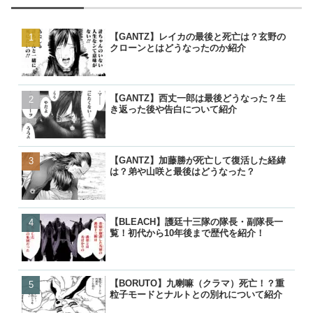
【GANTZ】レイカの最後と死亡は？玄野の
【GANTZ】レイカの最後
【GANTZ】レイカの最後
【BORUTO】うずまきナ
クローンとはどうなったのか紹介
クローンとはどうなったの
クローンとはどうなったの
現在のナルトは生きている
【GANTZ】西丈一郎は最後どうなった？生
【GANTZ】西丈一郎は最
【GANTZ】西丈一郎は最
【呪術廻戦】七海健人は渋
き返った後や告白について紹介
き返った後や告白について
き返った後や告白について
た？死因や最後、虎杖に遺
【GANTZ】加藤勝が死亡して復活した経緯
【GANTZ】加藤勝が死亡
【GANTZ】加藤勝が死亡
【名探偵コナン】コナンの
は？弟や山咲と最後はどうなった？
は？弟や山咲と最後はどう
は？弟や山咲と最後はどう
る人物一覧！いつ知ったの
【BLEACH】護廷十三隊の隊長・副隊長一
【BLEACH】零番隊は死亡
【BORUTO】九喇嘛（ク
【BORUTO】九喇嘛（ク
覧！初代から10年後まで歴代を紹介！
後が小説で判明！
粒子モードとナルトとの別
粒子モードとナルトとの別
【BORUTO】九喇嘛（クラマ）死亡！？重
【BLEACH】護廷十三隊の
【BLEACH】零番隊は死亡
【呪術廻戦】五条悟が復活!
粒子モードとナルトとの別れについて紹介
覧！初代から10年後まで歴
後が小説で判明！
経緯と宿儺との決戦はいつ