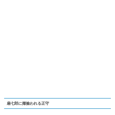
扇七郎に揶揄われる正守