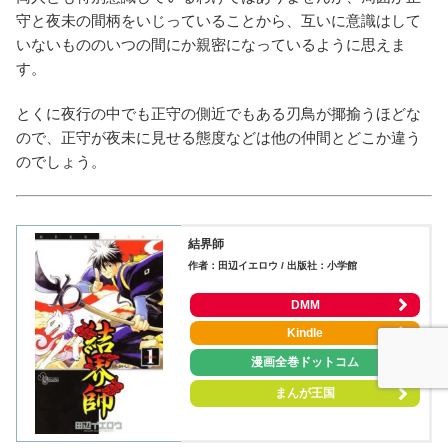
守と夜未の間柄をいじっていることから、互いに意識はして
いないもののいつの間にか親密になっているように思えま
す。
とくに夜行の中でも正守の側近でもある刃鳥が揶揄うほどな
ので、正守が夜未に見せる態度などは他の仲間とどこか違う
のでしょう。
結界師
作者：田辺イエロウ / 出版社：小学館
DMM
Kindle
漫画全巻ドットコム
まんが王国