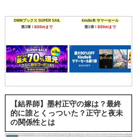
DMMブックス SUPER SAIL
kindle本 サマーセール
第3弾！
8/20㈭まで
第1弾！
8/20㈭まで
【結界師】墨村正守の嫁は？最終
的に誰とくっついた？正守と夜未
の関係性とは