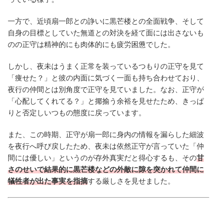
一方で、近頃扇一郎との諍いに黒芒楼との全面戦争、そして
自身の目標としていた無道との対決を経て面には出さないも
のの正守は精神的にも肉体的にも疲労困憊でした。
しかし、夜未はうまく正常を装っているつもりの正守を見て
「痩せた？」と彼の内面に気づく一面も持ち合わせており、
夜行の仲間とは別角度で正守を見ていました。なお、正守が
「心配してくれてる？」と揶揄う余裕を見せたため、きっぱ
りと否定しいつもの態度に戻っています。
また、この時期、正守が扇一郎に身内の情報を漏らした細波
を夜行へ呼び戻したため、夜未は依然正守が言っていた「仲
間には優しい」というのが存外真実だと得心するも、その
甘
さのせいで結果的に黒芒楼などの外敵に隙を突かれて仲間に
犠牲者が出た事実を指摘
する厳しさを見せました。