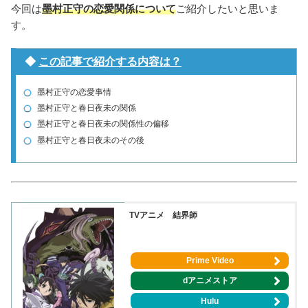
今回は
墨村正守の恋愛関係について
ご紹介したいと思いま
す。
◆
この記事で紹介する内容は？
墨村正守の恋愛事情
墨村正守と春日夜未の関係
墨村正守と春日夜未の関係性の偏移
墨村正守と春日夜未のその後
TVアニメ 結界師
Prime Video
dアニメストア
Hulu