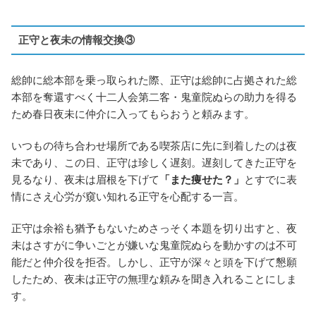
正守と夜未の情報交換③
総帥に総本部を乗っ取られた際、正守は総帥に占拠された総
本部を奪還すべく十二人会第二客・鬼童院ぬらの助力を得る
ため春日夜未に仲介に入ってもらおうと頼みます。
いつもの待ち合わせ場所である喫茶店に先に到着したのは夜
未であり、この日、正守は珍しく遅刻。遅刻してきた正守を
見るなり、夜未は眉根を下げて
「また痩せた？」
とすでに表
情にさえ心労が窺い知れる正守を心配する一言。
正守は余裕も猶予もないためさっそく本題を切り出すと、夜
未はさすがに争いごとが嫌いな鬼童院ぬらを動かすのは不可
能だと仲介役を拒否。しかし、正守が深々と頭を下げて懇願
したため、夜未は正守の無理な頼みを聞き入れることにしま
す。