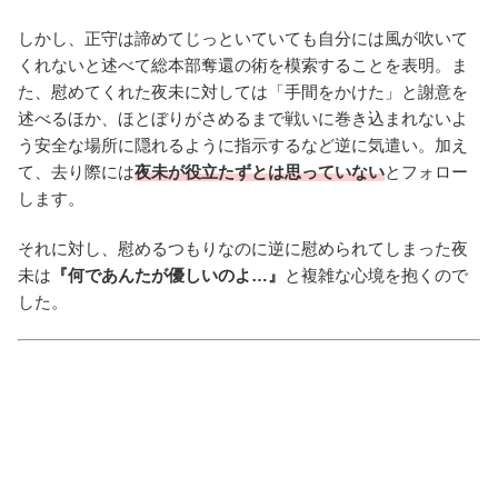
しかし、正守は諦めてじっといていても自分には風が吹いて
くれないと述べて総本部奪還の術を模索することを表明。ま
た、慰めてくれた夜未に対しては「手間をかけた」と謝意を
述べるほか、ほとぼりがさめるまで戦いに巻き込まれないよ
う安全な場所に隠れるように指示するなど逆に気遣い。加え
て、去り際には
夜未が役立たずとは思っていない
とフォロー
します。
それに対し、慰めるつもりなのに逆に慰められてしまった夜
未は
『何であんたが優しいのよ…』
と複雑な心境を抱くので
した。