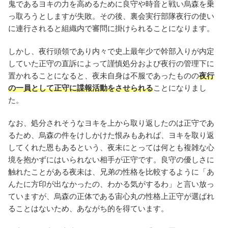
鬼であるヨキの力を高めるために良守や時音と戦い烏森を乗
っ取ろうとしますが失敗。その後、裏会実行部隊夜行の使い
に連行されると組織内で審問に掛けられることになります。
しかし、夜行頭領であり内々で史上最年少で幹部入りが内定
していた正守の直訴によって謹慎処分および夜行の管理下に
置かれることになると、夜未自身は不服であったものの
夜行
の一員として正守に諜報活動をさせられる
ことになりまし
た。
なお、処分されそうなヨキを上から取り返したのは正守であ
るため、烏森の件をけしかけた恨みもあれば、ヨキを取り返
してくれた恩もあるという、夜未にとっては何とも複雑な心
境を抱かずにはいられない相手が正守です。良守の優しさに
触れたことがある夜未は、兄弟の性格を比較するように「あ
んたに方印が出なかったの、わかる気がするわ」と言い放っ
ていますが、烏森の正体である宙心丸の性格上正守が選ばれ
ることはないため、あながち的を得ています。