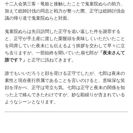
十二人会第三客・竜姫と接触したことで鬼童院ぬらの助力、
加えて総帥討伐の同志と戦力が整った際、正守は総帥討伐会
議の帰り道で鬼童院ぬらと対面。
鬼童院ぬらは先日訪問した正守を追い返した件を謝罪する
と、正守が手土産に渡した栗饅頭を美味しくいただいたこと
を同席していた夜未にも伝えるよう挨拶を交わして早々に立
ち去りますが、一部始終を聞いていた扇七郎が
「夜未さんて
誰です？」
と正守に訊ねてきます。
誰でもいいだろうと顔を背ける正守でしたが、七郎は夜未の
素性と現在夜行所属であることを言いのけると、意味深な笑
顔を浮かべ、正守は苛立ち気。七郎は正守と夜未の関係を知
った上で絡んできたわけですが、妙な勘繰りが含まれている
ようなシーンとなります。