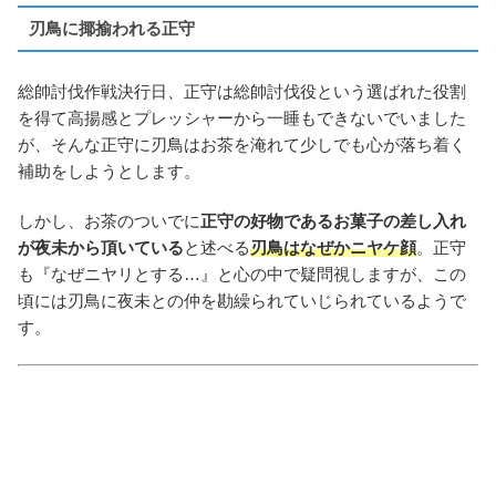
刃鳥に揶揄われる正守
総帥討伐作戦決行日、正守は総帥討伐役という選ばれた役割
を得て高揚感とプレッシャーから一睡もできないでいました
が、そんな正守に刃鳥はお茶を淹れて少しでも心が落ち着く
補助をしようとします。
しかし、お茶のついでに
正守の好物であるお菓子の差し入れ
が夜未から頂いている
と述べる
刃鳥はなぜかニヤケ顔
。正守
も『なぜニヤリとする…』と心の中で疑問視しますが、この
頃には刃鳥に夜未との仲を勘繰られていじられているようで
す。