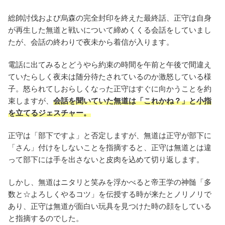
総帥討伐および烏森の完全封印を終えた最終話、正守は自身
が再生した無道と戦いについて締めくくる会話をしていまし
たが、会話の終わりで夜未から着信が入ります。
電話に出てみるとどうやら約束の時間を午前と午後で間違え
ていたらしく夜未は随分待たされているのか激怒している様
子。怒られてしおらしくなった正守はすぐに向かうことを約
束しますが、
会話を聞いていた無道は「これかね？」と小指
を立てるジェスチャー。
正守は「部下ですよ」と否定しますが、無道は正守が部下に
「さん」付けをしないことを指摘すると、正守は無道とは違
って部下には手を出さないと皮肉を込めて切り返します。
しかし、無道はニタリと笑みを浮かべると帝王学の神髄「多
数と☆よろしくやるコツ」を伝授する時が来たとノリノリで
あり、正守は無道が面白い玩具を見つけた時の顔をしている
と指摘するのでした。