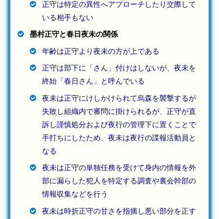
正守は特定の異性へアプローチしたり交際して
いる相手もない
墨村正守と春日夜未の関係
年齢は正守より夜未の方が上である
正守は部下に「さん」付けはしないが、夜未を
終始「春日さん」と呼んでいる
夜未は正守にけしかけられて烏森を襲撃するが
失敗し組織内で審問に掛けられるが、正守が直
訴し謹慎処分および夜行の管理下に置くことで
手打ちにしたため、夜未は夜行の諜報活動員と
なる
夜未は正守の単独任務を受けて身内の情報を外
部に漏らした犯人を特定する調査や裏会幹部の
情報収集などを行う
夜未は時折正守の甘さを指摘し悪い部分を正す