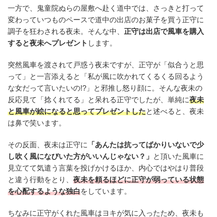
一方で、鬼童院ぬらの屋敷へ赴く道中では、さっきと打って
変わっていつものペースで道中の出店のお菓子を買う正守に
調子を狂わされる夜未。そんな中、
正守は出店で風車を購入
すると夜未へプレゼント
します。
突然風車を渡されて戸惑う夜未ですが、正守が「似合うと思
って」と一言添えると「私が風に吹かれてくるくる回るよう
な女だって言いたいの!?」と邪推し怒り顔に。そんな夜未の
反応見て「捻くれてる」と呆れる正守でしたが、単純に
夜未
と風車が絵になると思ってプレゼントした
と述べると、夜未
は鼻で笑います。
その反面、夜未は正守に
「あんたは抗ってばかりいないで少
し吹く風になびいた方がいいんじゃない？」
と頂いた風車に
見立てて気遣う言葉を投げかけるほか、内心ではやはり普段
と違う行動をとり、
夜未を頼るほどに正守が弱っている状態
を心配するような独白
をしています。
ちなみに正守がくれた風車はヨキが気に入ったため、夜未も