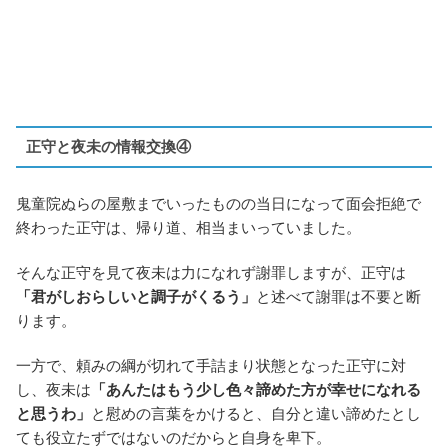
正守と夜未の情報交換④
鬼童院ぬらの屋敷までいったものの当日になって面会拒絶で
終わった正守は、帰り道、相当まいっていました。
そんな正守を見て夜未は力になれず謝罪しますが、正守は
「君がしおらしいと調子がくるう」
と述べて謝罪は不要と断
ります。
一方で、頼みの綱が切れて手詰まり状態となった正守に対
し、夜未は
「あんたはもう少し色々諦めた方が幸せになれる
と思うわ」
と慰めの言葉をかけると、自分と違い諦めたとし
ても役立たずではないのだからと自身を卑下。