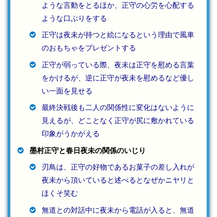
ような言動をとるほか、正守の心労を心配する
ような口ぶりをする
正守は夜未が持つと絵になるという理由で風車
のおもちゃをプレゼントする
正守が弱っている際、夜未は正守を慰める言葉
をかけるが、逆に正守が夜未を慰めるなど優し
い一面を見せる
最終決戦後も二人の関係性に変化はないように
見えるが、どことなく正守が尻に敷かれている
印象がうかがえる
墨村正守と春日夜未の関係のいじり
刃鳥は、正守の好物であるお菓子の差し入れが
夜未から頂いていると述べるとなぜかニヤリと
ほくそ笑む
無道との対話中に夜未から電話が入ると、無道