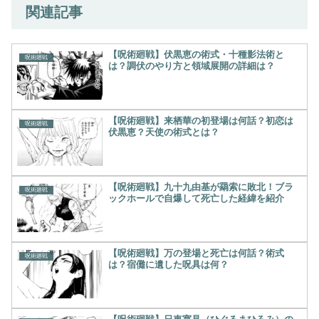
関連記事
【呪術廻戦】伏黒恵の術式・十種影法術と
呪術廻戦
は？調伏のやり方と領域展開の詳細は？
【呪術廻戦】来栖華の初登場は何話？初恋は
呪術廻戦
伏黒恵？天使の術式とは？
【呪術廻戦】九十九由基が羂索に敗北！ブラ
呪術廻戦
ックホールで自爆して死亡した経緯を紹介
【呪術廻戦】万の登場と死亡は何話？術式
呪術廻戦
は？宿儺に遺した呪具は何？