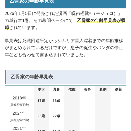
乙骨家の年齢早見表
2026年1月5日に発売された漫画「呪術廻戦≡（モジュロ）」
の単行本1巻。その幕間ページにて、
乙骨家の年齢早見表が収
録
されています。
早見表は死滅回遊平定からシムリア星人漂着までの年齢推移
がまとめられているだけですが、息子の誕生やパンダの停止
年なども合わせて書き込まれていました。
乙骨家の年齢早見表
憂太
真希
依織
美冬
真剣
憂花
2018年
17歳
16歳
(死滅回遊平定)
2024年
23歳
22歳
(京都超常決議)
2031年