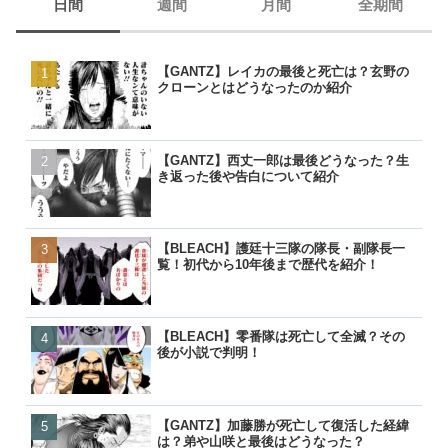
日間
週間
月間
全期間
【GANTZ】レイカの最後と死亡は？玄野の
【GANTZ】レイカの最後
【GANTZ】レイカの最後
【BORUTO】うずまきナ
クローンとはどうなったのか紹介
クローンとはどうなったの
クローンとはどうなったの
現在のナルトは生きている
【GANTZ】西丈一郎は最後どうなった？生
【GANTZ】西丈一郎は最
【GANTZ】西丈一郎は最
【呪術廻戦】七海健人は渋
き返った後や告白について紹介
き返った後や告白について
き返った後や告白について
た？死因や最後、虎杖に遺
【BLEACH】護廷十三隊の隊長・副隊長一
【GANTZ】加藤勝が死亡
【GANTZ】加藤勝が死亡
【名探偵コナン】コナンの
覧！初代から10年後まで歴代を紹介！
は？弟や山咲と最後はどう
は？弟や山咲と最後はどう
る人物一覧！いつ知ったの
【BLEACH】零番隊は死亡して全滅？その
【BLEACH】零番隊は死亡
【BORUTO】九喇嘛（ク
【BORUTO】九喇嘛（ク
後が小説で判明！
後が小説で判明！
粒子モードとナルトとの別
粒子モードとナルトとの別
【GANTZ】加藤勝が死亡して復活した経緯
【BORUTO】うずまきボ
【BLEACH】零番隊は死亡
【呪術廻戦】五条悟が復活!
は？弟や山咲と最後はどうなった？
を失って里抜け？大筒木化
後が小説で判明！
経緯と宿儺との決戦はいつ