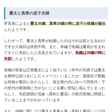
憂太と真希の息子夫婦
早見表によると
憂太30歳、真希29歳の時に息子の依織が誕生
したようです。
したがって、憂太と真希が結婚したのはそれ以前となるわけ
ですが入籍日は依然不明。また、本編で依織は憂花が生まれ
てすぐに失踪したと言及されていますが、
依織は39歳の時に
失踪
したようです。
依織の容姿は乙骨憂太によく似ていた（作中の写真では憂太
を精悍な顔つきにしたイメージ）いましたが、真面目で勤勉
な性格が裏目に出たらしく、祖父母の代に比べて同世代・下
の世代の呪術師に力がないことを憂い苦悩し病んでしまった
らしく、失踪原因が兄妹（真剣と憂花）の術式有無に関係し
ていることまでがわかっています。
また、伊織に関しては憂太も真希も孫（真剣と憂花）には話