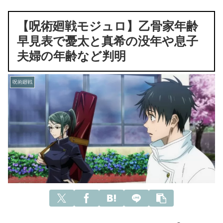
【呪術廻戦モジュロ】乙骨家年齢
早見表で憂太と真希の没年や息子
夫婦の年齢など判明
呪術廻戦