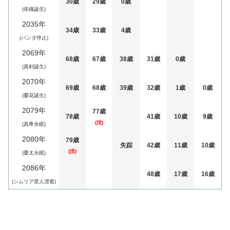
30歳
29歳
0歳
(依織誕生)
2035年
34歳
33歳
4歳
(パンダ停止)
2069年
68歳
67歳
38歳
31歳
0歳
(真剣誕生)
2070年
69歳
68歳
39歳
32歳
1歳
0歳
(憂花誕生)
2079年
77歳
78歳
41歳
10歳
9歳
(没)
(真希永眠)
2080年
79歳
失踪
42歳
11歳
10歳
(没)
(憂太永眠)
2086年
48歳
17歳
16歳
(シムリア星人漂着)