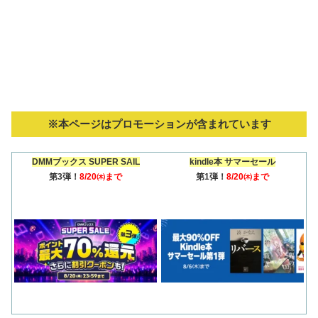
※本ページはプロモーションが含まれています
DMMブックス SUPER SAIL
kindle本 サマーセール
第3弾！
8/20㈭まで
第1弾！
8/20㈭まで