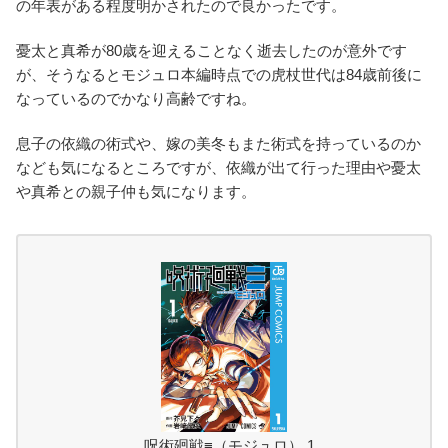
の年表がある程度明かされたので良かったです。
憂太と真希が80歳を迎えることなく逝去したのが意外です
が、そうなるとモジュロ本編時点での虎杖世代は84歳前後に
なっているのでかなり高齢ですね。
息子の依織の術式や、嫁の美冬もまた術式を持っているのか
なども気になるところですが、依織が出て行った理由や憂太
や真希との親子仲も気になります。
呪術廻戦≡（モジュロ） 1