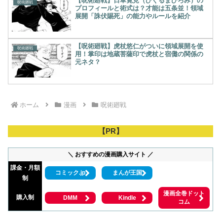
【呪術廻戦】日車寛見（ひぐるまひろみ）の
呪術廻戦
プロフィールと術式は？才能は五条並！領域
展開「誅伏賜死」の能力やルールを紹介
【呪術廻戦】虎杖悠仁がついに領域展開を使
呪術廻戦
用！掌印は地蔵菩薩印で虎杖と宿儺の関係の
元ネタ？
ホーム
漫画
呪術廻戦
【PR】
＼ おすすめの漫画購入サイト ／
課金・月額
コミック.jp
まんが王国
制
漫画全巻ドット
購入制
DMM
Kindle
コム