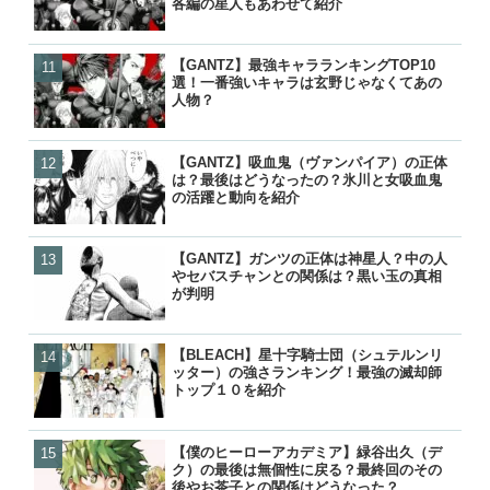
各編の星人もあわせて紹介
各編の星人もあわせて紹介
人物？
【GANTZ】最強キャラランキングTOP10
【GANTZ】最強キャラランキ
【GANTZ】ガンツの死亡
【ワンピース】ローが敗北し
選！一番強いキャラは玄野じゃなくてあの
選！一番強いキャラは玄野
覧！カタストロフィで生き
げの詳細と敗走について
人物？
人物？
各編の星人もあわせて紹介
【GANTZ】吸血鬼（ヴァンパイア）の正体
【GANTZ】ガンツの正体
【ぬらりひょんの孫】リク
【鬼滅の刃】炭治郎や生存
は？最後はどうなったの？氷川と女吸血鬼
やセバスチャンとの関係は
ら）って結婚したの？キス
の後は？何をしてるの？
の活躍と動向を紹介
が判明
ナーの見解は？
【GANTZ】ガンツの正体は神星人？中の人
【GANTZ】吸血鬼（ヴァ
【炎炎ノ消防隊】森羅の母
【NARUTO】尾獣の能力・
やセバスチャンとの関係は？黒い玉の真相
は？最後はどうなったの？
（マリクサカベ）の正体は
後・死亡を一覧で紹介！
が判明
の活躍と動向を紹介
て最後はどうなった？
【BLEACH】星十字騎士団（シュテルンリ
【BLEACH】星十字騎士団
【BLEACH】星十字騎士団
【GANTZ】ガンツの死亡
ッター）の強さランキング！最強の滅却師
残り一覧と時系列順の紹介
残り一覧と時系列順の紹介
覧！カタストロフィで生き
トップ１０を紹介
各編の星人もあわせて紹介
【僕のヒーローアカデミア】緑谷出久（デ
【BLEACH】星十字騎士団
【NARUTO】歴代人柱力の
【GANTZ】レイカの最後
ク）の最後は無個性に戻る？最終回のその
ッター）の強さランキング
死因の一覧！各キャラは暁
クローンとはどうなったの
後やお茶子との関係はどうなった？
トップ１０を紹介
の？生い立ちや死亡理由に