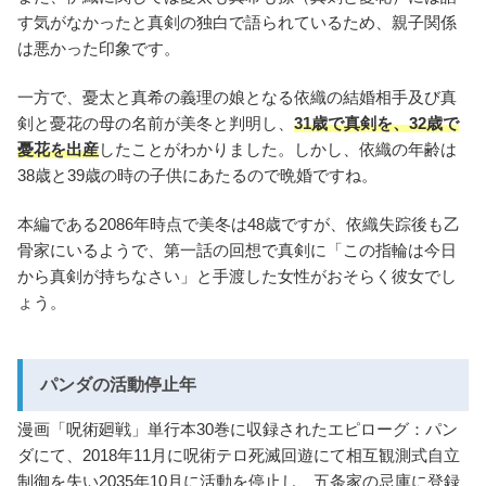
す気がなかったと真剣の独白で語られているため、親子関係
は悪かった印象です。
一方で、憂太と真希の義理の娘となる依織の結婚相手及び真
剣と憂花の母の名前が美冬と判明し、
31歳で真剣を、32歳で
憂花を出産
したことがわかりました。しかし、依織の年齢は
38歳と39歳の時の子供にあたるので晩婚ですね。
本編である2086年時点で美冬は48歳ですが、依織失踪後も乙
骨家にいるようで、第一話の回想で真剣に「この指輪は今日
から真剣が持ちなさい」と手渡した女性がおそらく彼女でし
ょう。
パンダの活動停止年
漫画「呪術廻戦」単行本30巻に収録されたエピローグ：パン
ダにて、2018年11月に呪術テロ死滅回遊にて相互観測式自立
制御を失い2035年10月に活動を停止し、五条家の忌庫に登録