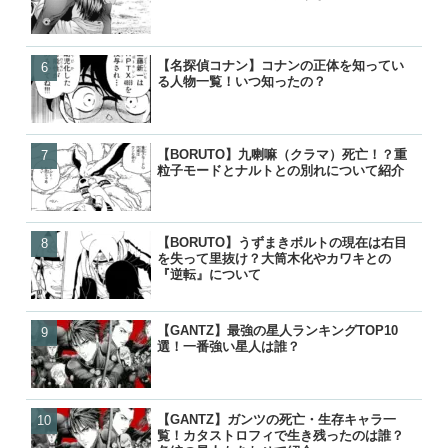
『逆転』について
【名探偵コナン】コナンの正体を知ってい
【BLEACH】護廷十三隊の
【BLEACH】護廷十三隊の
【鬼滅の刃】鬼舞辻無惨の
る人物一覧！いつ知ったの？
覧！初代から10年後まで歴
覧！初代から10年後まで歴
た？どうやって倒したのか
【BORUTO】九喇嘛（クラマ）死亡！？重
【BORUTO】九喇嘛（ク
【BORUTO】うずまきボ
【響け！ユーフォニアム】
粒子モードとナルトとの別れについて紹介
粒子モードとナルトとの別
を失って里抜け？大筒木化
付き合って別れた？復縁や
『逆転』について
った？
【BORUTO】うずまきボルトの現在は右目
【名探偵コナン】コナンの
【名探偵コナン】コナンの
【BORUTO】うずまきボ
を失って里抜け？大筒木化やカワキとの
る人物一覧！いつ知ったの
る人物一覧！いつ知ったの
を失って里抜け？大筒木化
『逆転』について
『逆転』について
【GANTZ】最強の星人ランキングTOP10
【GANTZ】最強の星人ランキ
【GANTZ】最強の星人ランキ
【BLEACH】護廷十三隊の
選！一番強い星人は誰？
選！一番強い星人は誰？
選！一番強い星人は誰？
覧！初代から10年後まで歴
【GANTZ】ガンツの死亡・生存キャラ一
【GANTZ】ガンツの死亡
【GANTZ】最強キャラランキ
【BLEACH】零番隊は死亡
覧！カタストロフィで生き残ったのは誰？
覧！カタストロフィで生き
選！一番強いキャラは玄野
後が小説で判明！