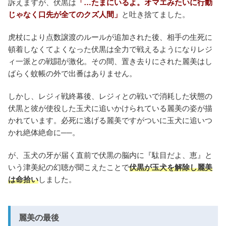
訴えますが、伏黒は
「…たまにいるよ。オマエみたいに行動
じゃなく口先が全てのクズ人間」
と吐き捨てました。
虎杖により点数譲渡のルールが追加された後、相手の生死に
頓着しなくてよくなった伏黒は全力で戦えるようになりレジ
ィ一派との戦闘が激化。その間、置き去りにされた麗美はし
ばらく蚊帳の外で出番はありません。
しかし、レジィ戦終幕後、レジィとの戦いで消耗した状態の
伏黒と彼が使役した玉犬に追いかけられている麗美の姿が描
かれています。必死に逃げる麗美ですがついに玉犬に追いつ
かれ絶体絶命に──。
が、玉犬の牙が届く直前で伏黒の脳内に『駄目だよ、恵』と
いう津美紀の幻聴が聞こえたことで
伏黒が玉犬を解除し麗美
は命拾い
しました。
麗美の最後