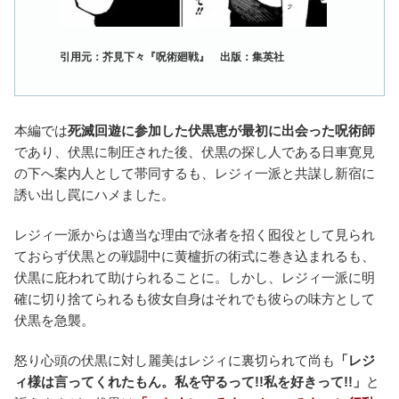
引用元：芥見下々『呪術廻戦』 出版：集英社
本編では
死滅回遊に参加した伏黒恵が最初に出会った呪術師
であり、伏黒に制圧された後、伏黒の探し人である日車寛見
の下へ案内人として帯同するも、レジィ一派と共謀し新宿に
誘い出し罠にハメました。
レジィ一派からは適当な理由で泳者を招く囮役として見られ
ておらず伏黒との戦闘中に黄櫨折の術式に巻き込まれるも、
伏黒に庇われて助けられることに。しかし、レジィ一派に明
確に切り捨てられるも彼女自身はそれでも彼らの味方として
伏黒を急襲。
怒り心頭の伏黒に対し麗美はレジィに裏切られて尚も
「レジ
ィ様は言ってくれたもん。私を守るって!!私を好きって!!」
と