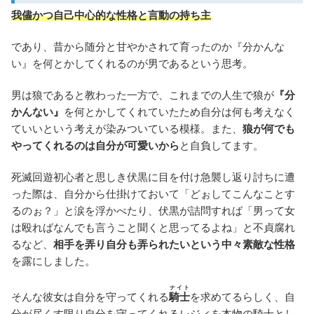
我儘かつ自己中心的な性格と言動の持ち主
であり、昔から随分と甘やかされて育ったのか『分かんな
い』を何とかしてくれるのが男であるという思考。
男は狼であると教わった一方で、これまでの人生で狼が
『分
かんない』
を何とかしてくれていたため自分は何も考えなく
ていいという考えが染みついている模様。また、
狼が何でも
やってくれるのは自分が可愛いから
と自負してます。
死滅回遊初心者と思しき伏黒に目を付け急襲し返り討ちに遭
った際は、自分から仕掛けておいて「どぉしてこんなことす
るのぉ？」と涙を浮かべたり、伏黒が詰問すれば「男って女
は殴ればなんでも言うこと聞くと思ってるよね」と不貞腐れ
るなど、
相手を弄り自分も弄られたいという中々素敵な性格
を露にしました。
ナイト
そんな彼女は自分を守ってくれる
騎士
を求めてるらしく、自
分が尽くす限り自分を守ってくれるレジィを本物の騎士とし