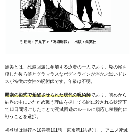
引用元：芥見下々『呪術廻戦』 出版：集英社
麗美とは、死滅回遊に参加する泳者の一人であり、蠍の尾を
模した後ろ髪とグラマラスなボディラインが浮かぶ黒いドレ
スが特徴の女性の呪術師です。年齢は不明。
羂索の術式で覚醒させられた現代の呪術師
であり、初めから
結界の中にいたため戦う理由を探してる間に殺される状況下
で12日間過ごしたことで死滅回遊のルールに順応し積極的に
戦うことを選択。
初登場は単行本18巻第161話「東京第1結界①」、アニメ死滅