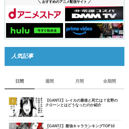
＼ おすすめのアニメ配信サイト ／
人気記事
日間
週間
月間
全期間
【GANTZ】レイカの最後と死亡は？玄野の
【GANTZ】レイカの最後
【GANTZ】レイカの最後
【BORUTO】うずまきナ
クローンとはどうなったのか紹介
クローンとはどうなったの
クローンとはどうなったの
現在のナルトは生きている
【GANTZ】最強キャラランキングTOP10
【GANTZ】西丈一郎は最
【GANTZ】西丈一郎は最
【呪術廻戦】七海健人は渋