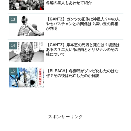
各編の星人もあわせて紹介
が判明
ナーの見解は？
【GANTZ】ガンツの正体は神星人？中の人
【GANTZ】吸血鬼（ヴァ
【GANTZ】ガンツの正体
【NARUTO】尾獣の能力・
やセバスチャンとの関係は？黒い玉の真相
は？最後はどうなったの？
やセバスチャンとの関係は
後・死亡を一覧で紹介！
が判明
の活躍と動向を紹介
が判明
【GANTZ】岸本恵の死因と死亡は？復活は
【BLEACH】星十字騎士団
【炎炎ノ消防隊】森羅の母
【GANTZ】ガンツの死亡
あるの？二人いる理由とオリジナルのその
ッター）の強さランキング
（マリクサカベ）の正体は
覧！カタストロフィで生き
後について
トップ１０を紹介
て最後はどうなった？
各編の星人もあわせて紹介
【BLEACH】冬獅郎がゾンビ化したのはな
【BLEACH】星十字騎士団
【BLEACH】星十字騎士団
【GANTZ】レイカの最後
ぜ？その後は死亡したのか解説
残り一覧と時系列順の紹介
残り一覧と時系列順の紹介
クローンとはどうなったの
スポンサーリンク