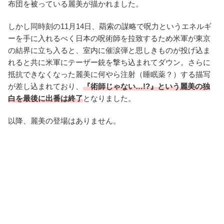
布団を被っている麗美が描かれました。
しかし同時刻の11月14日、羂索の謀略で呪力というエネルギ
ーを手に入れるべく日本の呪術師を拉致するため米軍が東京
の結界に立ち入ると、室内に催涙弾と思しきものが投げ込ま
れると共に米軍にテーザー銃を撃ち込まれてダウン。さらに
抵抗できなくなった麗美に何やら注射（睡眠薬？）する描写
が差し込まれており、
『術師じゃない…!?』という麗美の独
白を最後に出番は終了
となりました。
以降、麗美の登場はありません。