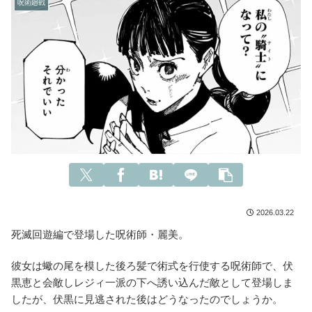
呪術廻戦
2026.03.22
死滅回遊編で登場した呪術師・麗美。
彼女は蠍の尾を模した後ろ髪で術式を行使する呪術師で、伏
黒恵と会敵しレジィ一派の下へ誘い込んだ敵として登場しま
したが、伏黒に見逃された後はどうなったのでしょうか。