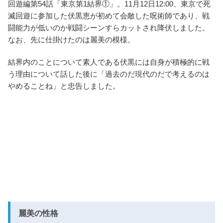
回遊編第54話「東京第1結界①」。11月12日12:00、東京で死
滅回遊に参加した伏黒恵が初めて会敵した呪術師であり、戦
闘能力が低いのか戦闘シーンすらカットされ降伏しました。
なお、先に仕掛けたのは麗美の模様。
結界内のことについて素人である伏黒には自身が積極的に戦
う理由について話した後に「過去のだ現代のだで考えるのは
やめることね」と忠告しました。
麗美の性格