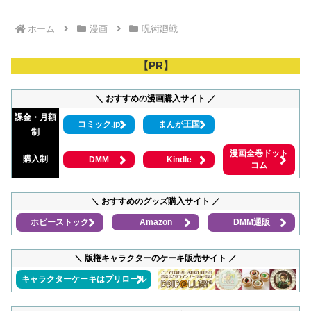
ホーム
漫画
呪術廻戦
【PR】
＼ おすすめの漫画購入サイト ／
課金・月額
コミック.jp
まんが王国
制
漫画全巻ドット
購入制
DMM
Kindle
コム
＼ おすすめのグッズ購入サイト ／
ホビーストック
Amazon
DMM通販
＼ 版権キャラクターのケーキ販売サイト ／
キャラクターケーキはプリロール