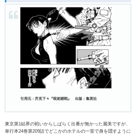
引用元：芥見下々『呪術廻戦』 出版：集英社
東京第1結界の戦いからしばらく出番が無かった麗美ですが、
単行本24巻第209話でどこかのホテルの一室で身を隠すように