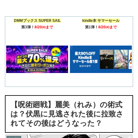
DMMブックス SUPER SAIL
kindle本 サマーセール
第3弾！
8/20㈭まで
第1弾！
8/20㈭まで
【呪術廻戦】麗美（れみ）の術式
は？伏黒に見逃された後に拉致さ
れてその後はどうなった？