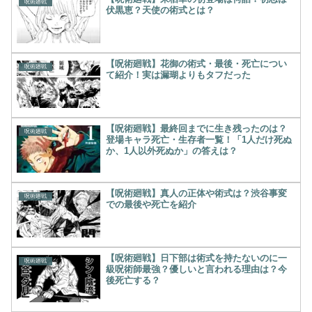
呪術廻戦
伏黒恵？天使の術式とは？
【呪術廻戦】花御の術式・最後・死亡につい
呪術廻戦
て紹介！実は漏瑚よりもタフだった
【呪術廻戦】最終回までに生き残ったのは？
呪術廻戦
登場キャラ死亡・生存者一覧！「1人だけ死ぬ
か、1人以外死ぬか」の答えは？
【呪術廻戦】真人の正体や術式は？渋谷事変
呪術廻戦
での最後や死亡を紹介
【呪術廻戦】日下部は術式を持たないのに一
呪術廻戦
級呪術師最強？優しいと言われる理由は？今
後死亡する？