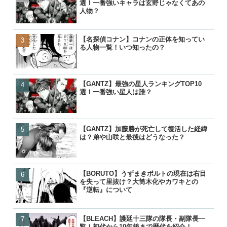
選！一番強いキャラは玄野じゃなくてあの
き返った後や告白について
き返った後や告白について
た？死因や最後、虎杖に遺
人物？
【名探偵コナン】コナンの正体を知ってい
【GANTZ】加藤勝が死亡
【GANTZ】加藤勝が死亡
【名探偵コナン】コナンの
る人物一覧！いつ知ったの？
は？弟や山咲と最後はどう
は？弟や山咲と最後はどう
る人物一覧！いつ知ったの
【GANTZ】最強の星人ランキングTOP10
【BLEACH】零番隊は死亡
【BLEACH】零番隊は死亡
【BORUTO】九喇嘛（ク
選！一番強い星人は誰？
後が小説で判明！
後が小説で判明！
粒子モードとナルトとの別
【GANTZ】加藤勝が死亡して復活した経緯
【BLEACH】護廷十三隊の
【BORUTO】九喇嘛（ク
【呪術廻戦】五条悟が復活!
は？弟や山咲と最後はどうなった？
覧！初代から10年後まで歴
粒子モードとナルトとの別
経緯と宿儺との決戦はいつ
【BORUTO】うずまきボルトの現在は右目
【BORUTO】九喇嘛（ク
【BLEACH】護廷十三隊の
【鬼滅の刃】鬼舞辻無惨の
を失って里抜け？大筒木化やカワキとの
粒子モードとナルトとの別
覧！初代から10年後まで歴
た？どうやって倒したのか
『逆転』について
【BLEACH】護廷十三隊の隊長・副隊長一
【BORUTO】うずまきボ
【BORUTO】うずまきボ
【響け！ユーフォニアム】
覧！初代から10年後まで歴代を紹介！
を失って里抜け？大筒木化
を失って里抜け？大筒木化
付き合って別れた？復縁や