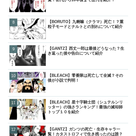
『逆転』について
『逆転』について
った？
【BORUTO】九喇嘛（クラマ）死亡！？重
【名探偵コナン】コナンの
【名探偵コナン】コナンの
【BORUTO】うずまきボ
粒子モードとナルトとの別れについて紹介
る人物一覧！いつ知ったの
る人物一覧！いつ知ったの
を失って里抜け？大筒木化
『逆転』について
【GANTZ】西丈一郎は最後どうなった？生
【GANTZ】最強キャラランキ
【GANTZ】最強の星人ランキ
【BLEACH】護廷十三隊の
き返った後や告白について紹介
選！一番強いキャラは玄野
選！一番強い星人は誰？
覧！初代から10年後まで歴
人物？
【BLEACH】零番隊は死亡して全滅？その
【GANTZ】最強の星人ランキ
【GANTZ】最強キャラランキ
【BLEACH】零番隊は死亡
後が小説で判明！
選！一番強い星人は誰？
選！一番強いキャラは玄野
後が小説で判明！
人物？
【BLEACH】星十字騎士団（シュテルンリ
【GANTZ】ガンツの死亡
【GANTZ】ガンツの死亡
【ワンピース】ローが敗北し
ッター）の強さランキング！最強の滅却師
覧！カタストロフィで生き
覧！カタストロフィで生き
げの詳細と敗走について
トップ１０を紹介
各編の星人もあわせて紹介
各編の星人もあわせて紹介
【GANTZ】ガンツの死亡・生存キャラ一
【GANTZ】ガンツの正体
【ぬらりひょんの孫】リク
【鬼滅の刃】炭治郎や生存
覧！カタストロフィで生き残ったのは誰？
やセバスチャンとの関係は
ら）って結婚したの？キス
の後は？何をしてるの？