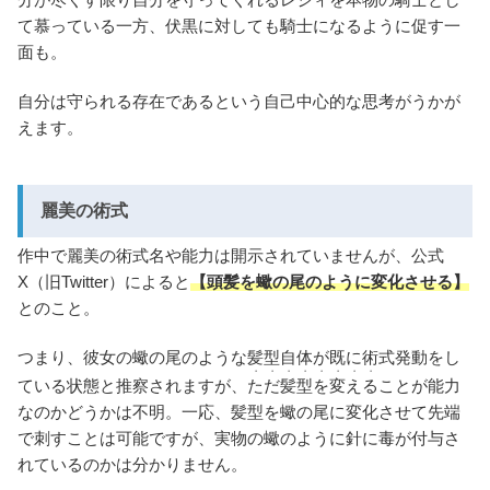
て慕っている一方、伏黒に対しても騎士になるように促す一
面も。
自分は守られる存在であるという自己中心的な思考がうかが
えます。
麗美の術式
作中で麗美の術式名や能力は開示されていませんが、公式
X（旧Twitter）によると
【頭髪を蠍の尾のように変化させる】
とのこと。
つまり、彼女の蠍の尾のような髪型自体が既に術式発動をし
・・・・・・・・
ている状態と推察されますが、
ただ髪型を変える
ことが能力
なのかどうかは不明。一応、髪型を蠍の尾に変化させて先端
で刺すことは可能ですが、実物の蠍のように針に毒が付与さ
れているのかは分かりません。