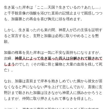
生き返った岸本は「ここ…天国？生きているの？あたし…」
と千手観音像の強酸を浴びた直前の記憶止まりで困惑しつつ
も、加藤勝との再会を喜び胸元に頭を埋めます。
しかし、生き返ったのも束の間、神星人が己の主張を証明す
ると宣言すると、玄野と加藤は必死に取りやめることを懇
願。
加藤の権幕を見た岸本は一気に不安な面持ちになりますが、
次瞬、
神星人によって生き返った四人は分解されて殺されて
しまう
のでした（その場に骨と臓物と大量の血痕を残して死
亡）。
なお、加藤は直前まで岸本を抱きしめていた腕から彼女が居
なくなると声にならない声を上げて悲しんでおり、直後に玄
野計まで殺された加藤は泣きながら神星人に掴みかかろうと
しますが、仲間に取り押さえられて事なきを得ました。