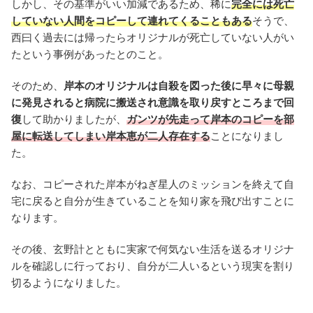
しかし、その基準がいい加減であるため、稀に
完全には死亡
していない人間をコピーして連れてくることもある
そうで、
西曰く過去には帰ったらオリジナルが死亡していない人がい
たという事例があったとのこと。
そのため、
岸本のオリジナルは自殺を図った後に早々に母親
に発見されると病院に搬送され意識を取り戻すところまで回
復
して助かりましたが、
ガンツが先走って岸本のコピーを部
屋に転送してしまい岸本恵が二人存在する
ことになりまし
た。
なお、コピーされた岸本がねぎ星人のミッションを終えて自
宅に戻ると自分が生きていることを知り家を飛び出すことに
なります。
その後、玄野計とともに実家で何気ない生活を送るオリジナ
ルを確認しに行っており、自分が二人いるという現実を割り
切るようになりました。