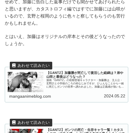
せめて、加藤に告白した返事だけでも聞かせてあげられたら
と思いますが、カタストロフィ編ではすでに加藤には山咲が
いるので、玄野と桜岡のように色々と察してもらうのも苦行
かもしれません。
とはいえ、加藤はオリジナルの岸本とその後どうなったので
しょうか。
【GANTZ】加藤勝が死亡して復活した経緯は？弟や
山咲と最後はどうなった？
漫画『GANTZ』の初期登場キャラクター・加藤勝は、主人公・
玄野計と小学校のころの幼なじみですが、ひょんなことから一緒
に死亡しガンツの世界へ誘われました。加藤は正義感が強いもの
の優しい性格で少し臆病、しかし、勇気を出して他人を助けるた
めに動...
2024.05.22
mangaanimeblog.com
【GANTZ】ガンツの死亡・生存キャラ一覧！カタス