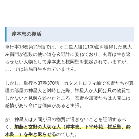
岸本恵の復活
単行本18巻第219話では、オニ星人後に100点を獲得した風大
左衛門が点数の使い道を玄野計に委ねており、玄野は生き返
らせたい人物として岸本恵と桜岡聖を想起されていますが、
ここでは結局再生されていません。
しかし、単行本37巻370話、カタストロフィ編で玄野たちが真
理の部屋の神星人と対峙した際、神星人が人間は只の物質で
しかないと見解を述べたところ、玄野や加藤たちは人間には
感情があり命には価値があると主張。
が、神星人は人間が只の物質に過ぎないことを証明するべ
く、
加藤と玄野の大切な人（岸本恵、下平玲花、桜丘聖、鈴
木良一）を生き返らせる
のでした。