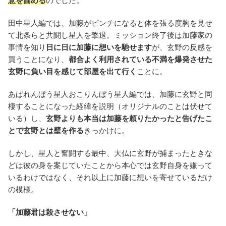
意を固める
のでした。
田中星人編では、加藤がピンチになると体を張る度胸を見せ
て北条らと共闘し星人を撃退。ミッション終了後は加藤家の
事情を知り
日に日に加藤に想いを馳せます
が、玄野の反感を
買うことになり、
都合よく利用されている不満を爆発させた
玄野に負い目を感じて部屋を出て行く
ことに。
あばれんぼう星人おこりんぼう星人編では、加藤に玄野と同
棲することになった経緯を説明（オリジナルのことは伏せて
いる）し、
玄野よりも本当は加藤を頼りたかったと告げたこ
とで玄野とは壁を作る
きっかけに。
しかし、星人と奮闘する最中、大仏に玄野が捕まったときな
どは彼の身を案じていたことから本心では玄野自身を嫌って
いるわけではなく、それ以上に加藤に想いを寄せているだけ
の模様。
「加藤君は殺させない」