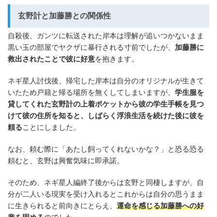
玄野計と加藤勝との関係性
自殺後、ガンツに転送された岸本は理解が追いつかないまま
黒い玉の部屋でヤクザに暴行される寸前でしたが、
加藤勝に
救出されたことで彼に好意
を抱きます。
ネギ星人討伐後、帰宅した岸本は自分のオリジナルが生きて
いたため戸籍と帰る場所を無くしてしまいますが、
学生服を
貸してくれた玄野計の上着ポケットから彼の学生手帳を見つ
けて彼の住所を知ると、しばらく浮浪生活を続けた後に彼を
頼る
ことにしました。
なお、頼む際に「あたし飼ってくれないかな？」と恐る恐る
頼むと、玄野は興奮気味に即承諾。
そのため、ネギ星人編終了後からは玄野と同棲しますが、自
分が二人いる現実を受け入れるとこれからは自分の思うまま
に生きられると前向きにとらえ、
運命を感じる加藤勝への好