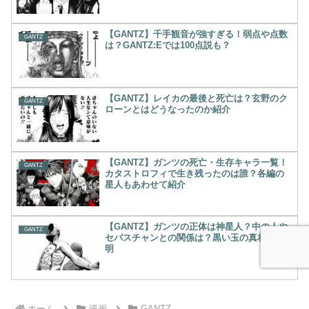
【GANTZ】千手観音が強すぎる！弱点や点数
GANTZ
は？GANTZ:Eでは100点説も？
【GANTZ】レイカの最後と死亡は？玄野のク
GANTZ
ローンとはどうなったのか紹介
【GANTZ】ガンツの死亡・生存キャラ一覧！
GANTZ
カタストロフィで生き残ったのは誰？各編の
星人もあわせて紹介
【GANTZ】ガンツの正体は神星人？中の人や
GANTZ
セバスチャンとの関係は？黒い玉の真相が判
明
ホーム
漫画
GANTZ