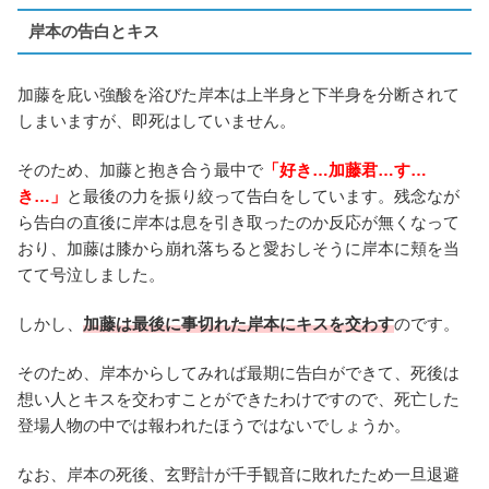
岸本の告白とキス
加藤を庇い強酸を浴びた岸本は上半身と下半身を分断されて
しまいますが、即死はしていません。
そのため、加藤と抱き合う最中で
「好き…加藤君…す…
き…」
と最後の力を振り絞って告白をしています。残念なが
ら告白の直後に岸本は息を引き取ったのか反応が無くなって
おり、加藤は膝から崩れ落ちると愛おしそうに岸本に頬を当
てて号泣しました。
しかし、
加藤は最後に事切れた岸本にキスを交わす
のです。
そのため、岸本からしてみれば最期に告白ができて、死後は
想い人とキスを交わすことができたわけですので、死亡した
登場人物の中では報われたほうではないでしょうか。
なお、岸本の死後、玄野計が千手観音に敗れたため一旦退避