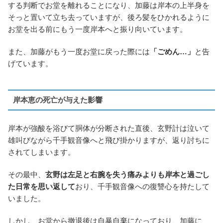
する判断でお堂を離れることになり、加藤は岸本の上半身を
そっと置いて立ち去っていますが、後ろ髪をひかれるように
お堂を出る前にもう一度岸本へと振り向いています。
また、加藤がもう一度お堂に戻った際には
「ごめん…」
と告
げています。
岸本恵の死亡が与えた影響
岸本が強酸を浴びて胴体が分断された直後、玄野計は泣いて
雄叫びながら千手観音像へと飛び掛かりますが、返り討ちに
されてしまいます。
その最中、
玄野は左足と右腕を失う痛みよりも岸本と過ごし
た日常を思い返して
おり、千手観音像への復讐心を持たして
いました。
しかし、お堂から撤退後は自暴自棄になっており、加藤に