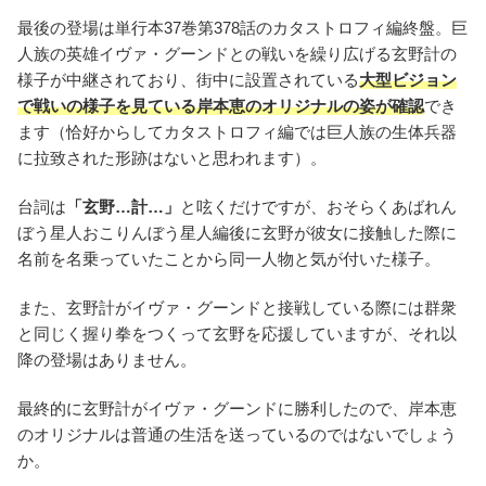
最後の登場は単行本37巻第378話のカタストロフィ編終盤。巨
人族の英雄イヴァ・グーンドとの戦いを繰り広げる玄野計の
様子が中継されており、街中に設置されている
大型ビジョン
で戦いの様子を見ている岸本恵のオリジナルの姿が確認
でき
ます（恰好からしてカタストロフィ編では巨人族の生体兵器
に拉致された形跡はないと思われます）。
台詞は
「玄野…計…」
と呟くだけですが、おそらくあばれん
ぼう星人おこりんぼう星人編後に玄野が彼女に接触した際に
名前を名乗っていたことから同一人物と気が付いた様子。
また、玄野計がイヴァ・グーンドと接戦している際には群衆
と同じく握り拳をつくって玄野を応援していますが、それ以
降の登場はありません。
最終的に玄野計がイヴァ・グーンドに勝利したので、岸本恵
のオリジナルは普通の生活を送っているのではないでしょう
か。