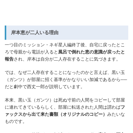
岸本恵が二人いる理由
一つ目のミッション・ネギ星人編終了後、自宅に戻ったとこ
ろで母親から電話が入ると
風呂で倒れた恵の意識が戻ったと
報告
され、岸本は自分が二人存在することに気づきます。
では、なぜ二人存在することになったのかと言えば、黒い玉
（ガンツ）が部屋に招く基準がかなりいい加減であるから──
だと劇中で西丈一郎が説明しています。
本来、黒い玉（ガンツ）は死ぬ寸前の人間をコピーして部屋
に連れてきているらしく、部屋に転送された人間は謂わば
フ
ァックスから出て来た書類（オリジナルのコピー）
みたいな
ものです。