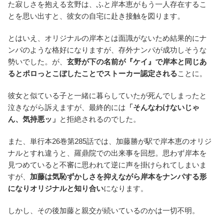
た寂しさを抱える玄野は、ふと岸本恵がもう一人存在するこ
とを思い出すと、彼女の自宅に赴き接触を図ります。
とはいえ、オリジナルの岸本とは面識がないため結果的にナ
ンパのような格好になりますが、存外ナンパが成功しそうな
勢いでした。が、
玄野が下の名前が『ケイ』で岸本と同じあ
るとポロっとこぼしたことでストーカー認定される
ことに。
彼女と似ている子と一緒に暮らしていたが死んでしまったと
泣きながら訴えますが、最終的には
「そんなわけないじゃ
ん、気持悪ッ」
と拒絶されるのでした。
また、単行本26巻第285話では、加藤勝が駅で岸本恵のオリジ
ナルとすれ違うと、羅鼎院での出来事を回想。思わず岸本を
見つめていると不審に思われて逆に声を掛けられてしまいま
すが、
加藤は気恥ずかしさを抑えながら岸本をナンパする形
になりオリジナルと知り合い
になります。
しかし、その後加藤と親交が続いているのかは一切不明。