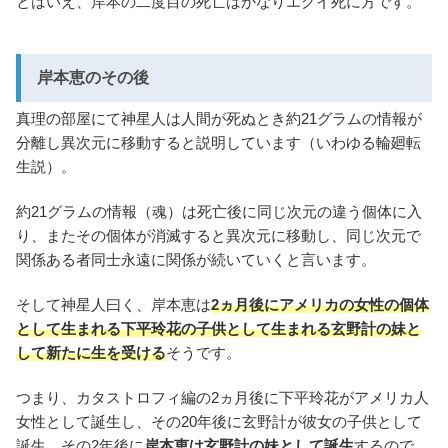
とはいえ、岸本の二度目の死亡はかなりエグイ死に方です。
岸本恵のその後
真理の部屋にて神星人は人間が死ぬとき約21グラムの情報が
分離し異次元に移動すると説明しています（いわゆる輪廻転
生説）。
約21グラムの情報（魂）は死亡後に同じ次元の違う個体に入
り、またその個体が消滅すると異次元に移動し、同じ次元で
関係ある者同士永遠に関係が続いていくと言います。
そして神星人曰く、岸本恵は
2ヵ月後にアメリカの女性の個体
として生まれる下平玲花の子供として生まれる玄野計の妹と
して新たに生を受ける
そうです。
つまり、カタストロフィ編の2ヵ月後に下平玲花がアメリカ人
女性として誕生し、その20年後に玄野計が彼女の子供として
誕生。その2年後に
岸本恵は玄野計の妹として誕生
するので