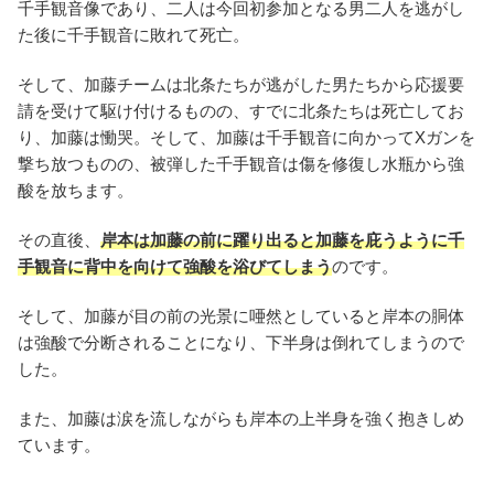
千手観音像であり、二人は今回初参加となる男二人を逃がし
た後に千手観音に敗れて死亡。
そして、加藤チームは北条たちが逃がした男たちから応援要
請を受けて駆け付けるものの、すでに北条たちは死亡してお
り、加藤は慟哭。そして、加藤は千手観音に向かってXガンを
撃ち放つものの、被弾した千手観音は傷を修復し水瓶から強
酸を放ちます。
その直後、
岸本は加藤の前に躍り出ると加藤を庇うように千
手観音に背中を向けて強酸を浴びてしまう
のです。
そして、加藤が目の前の光景に唖然としていると岸本の胴体
は強酸で分断されることになり、下半身は倒れてしまうので
した。
また、加藤は涙を流しながらも岸本の上半身を強く抱きしめ
ています。