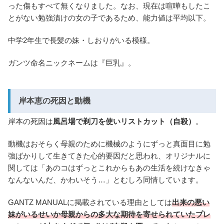
った傷もすべて無くなりました。なお、現在は喧嘩もしたこ
とがない勉強漬けの女の子であるため、能力値は平均以下。
中学2年生で長髪の妹・しおりがいる模様。
ガンツ命名ニックネームは『巨乳』。
岸本恵の死因と動機
岸本の死因は
風呂場で剃刀を使いリストカット（自殺）
。
動機はおそらく母親のために機械のようにずっと真面目に勉
強ばかりして生きてきた心的要因だと思われ、オリジナルに
関しては「あのコはずっとこれからもあの生活を続けなきゃ
なんないんだ、かわいそう…」とむしろ同情しています。
GANTZ MANUALに掲載されている理由としては
出来の悪い
妹がいるせいか母親からの多大な期待を寄せられていたプレ