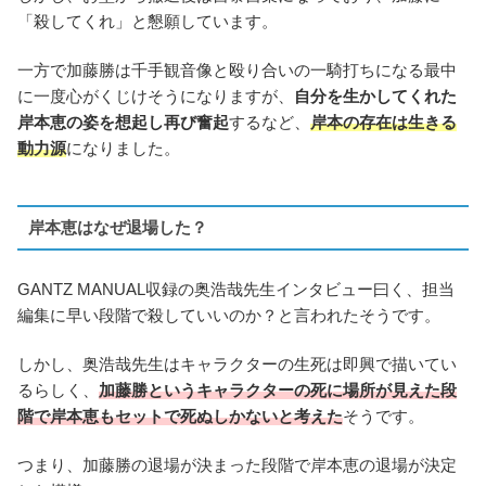
「殺してくれ」と懇願しています。
一方で加藤勝は千手観音像と殴り合いの一騎打ちになる最中
に一度心がくじけそうになりますが、
自分を生かしてくれた
岸本恵の姿を想起し再び奮起
するなど、
岸本の存在は生きる
動力源
になりました。
岸本恵はなぜ退場した？
GANTZ MANUAL収録の奥浩哉先生インタビュー曰く、担当
編集に早い段階で殺していいのか？と言われたそうです。
しかし、奥浩哉先生はキャラクターの生死は即興で描いてい
るらしく、
加藤勝というキャラクターの死に場所が見えた段
階で岸本恵もセットで死ぬしかないと考えた
そうです。
つまり、加藤勝の退場が決まった段階で岸本恵の退場が決定