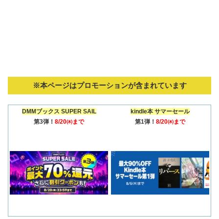
※本ページはプロモーションが含まれています
DMMブックス SUPER SAIL
kindle本 サマーセール
第3弾！
8/20㈭まで
第1弾！
8/20㈭まで