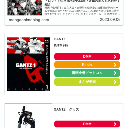
トロフィで生き残ったのは誰？各編の星人もあわせて
紹介
漫画『GANTZ』は主人公・玄野計と幼馴染の加藤勝が駅のホー
ムで線路に落ちた酔っ払いのホームレスを助けた後に電車に惹か
れて死亡してしまうところから始まるデスゲーム・SF作品です。
作中では玄野たちガンツチームが星人と呼ばれる異星人を標的に
2023.09.06
mangaanimeblog.com
殺し...
GANTZ
奥浩哉 (著)
DMM
Kindle
漫画全巻ドットコム
まんが王国
GANTZ グッズ
DMM