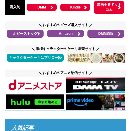
漫画全巻ドット
購入制
DMM
Kindle
コム
＼ おすすめのグッズ購入サイト ／
ホビーストック
Amazon
DMM通販
＼ 版権キャラクターのケーキ販売サイト ／
キャラクターケーキはプリロール
＼ おすすめのアニメ配信サイト ／
人気記事