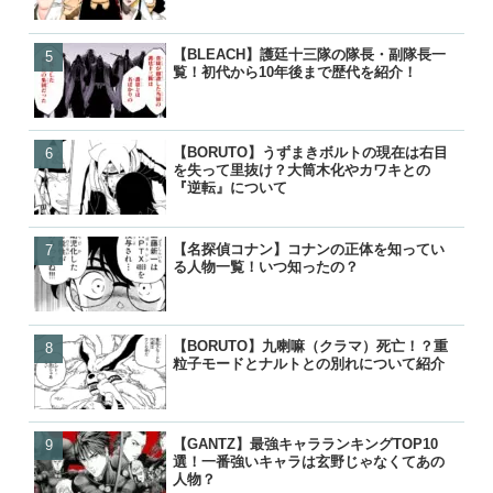
【BLEACH】護廷十三隊の隊長・副隊長一
【BLEACH】護廷十三隊の
【BORUTO】九喇嘛（ク
【呪術廻戦】五条悟が復活!
覧！初代から10年後まで歴代を紹介！
覧！初代から10年後まで歴
粒子モードとナルトとの別
経緯と宿儺との決戦はいつ
【BORUTO】うずまきボルトの現在は右目
【BORUTO】九喇嘛（ク
【BLEACH】護廷十三隊の
【鬼滅の刃】鬼舞辻無惨の
を失って里抜け？大筒木化やカワキとの
粒子モードとナルトとの別
覧！初代から10年後まで歴
た？どうやって倒したのか
『逆転』について
【名探偵コナン】コナンの正体を知ってい
【BORUTO】うずまきボ
【BORUTO】うずまきボ
【響け！ユーフォニアム】
る人物一覧！いつ知ったの？
を失って里抜け？大筒木化
を失って里抜け？大筒木化
付き合って別れた？復縁や
『逆転』について
『逆転』について
った？
【BORUTO】九喇嘛（クラマ）死亡！？重
【名探偵コナン】コナンの
【名探偵コナン】コナンの
【BORUTO】うずまきボ
粒子モードとナルトとの別れについて紹介
る人物一覧！いつ知ったの
る人物一覧！いつ知ったの
を失って里抜け？大筒木化
『逆転』について
【GANTZ】最強キャラランキングTOP10
【GANTZ】最強キャラランキ
【GANTZ】最強の星人ランキ
【BLEACH】護廷十三隊の
選！一番強いキャラは玄野じゃなくてあの
選！一番強いキャラは玄野
選！一番強い星人は誰？
覧！初代から10年後まで歴
人物？
人物？