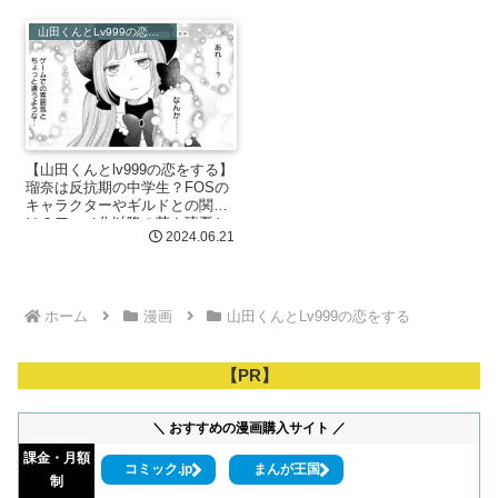
山田くんとLv999の恋をする
【山田くんとlv999の恋をする】
瑠奈は反抗期の中学生？FOSの
キャラクターやギルドとの関連
は？アニメ化以降の茜や琉夏と
2024.06.21
の関係なども紹介
ホーム
漫画
山田くんとLv999の恋をする
【PR】
＼ おすすめの漫画購入サイト ／
課金・月額
コミック.jp
まんが王国
制