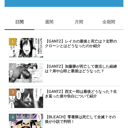
日間
週間
月間
全期間
【GANTZ】レイカの最後と死亡は？玄野の
【GANTZ】レイカの最後
【GANTZ】レイカの最後
【BORUTO】うずまきナ
クローンとはどうなったのか紹介
クローンとはどうなったの
クローンとはどうなったの
現在のナルトは生きている
【GANTZ】加藤勝が死亡して復活した経緯
【GANTZ】西丈一郎は最
【GANTZ】西丈一郎は最
【呪術廻戦】七海健人は渋
は？弟や山咲と最後はどうなった？
き返った後や告白について
き返った後や告白について
た？死因や最後、虎杖に遺
【GANTZ】西丈一郎は最後どうなった？生
【GANTZ】加藤勝が死亡
【GANTZ】加藤勝が死亡
【名探偵コナン】コナンの
き返った後や告白について紹介
は？弟や山咲と最後はどう
は？弟や山咲と最後はどう
る人物一覧！いつ知ったの
【BLEACH】零番隊は死亡して全滅？その
【BLEACH】零番隊は死亡
【BLEACH】零番隊は死亡
【BORUTO】九喇嘛（ク
後が小説で判明！
後が小説で判明！
後が小説で判明！
粒子モードとナルトとの別