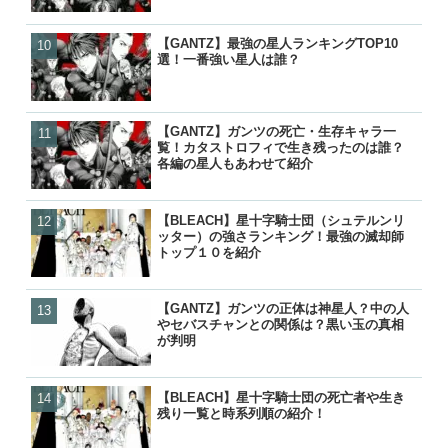
【GANTZ】最強の星人ランキングTOP10
【GANTZ】最強の星人ランキ
【GANTZ】最強キャラランキ
【BLEACH】零番隊は死亡
選！一番強い星人は誰？
選！一番強い星人は誰？
選！一番強いキャラは玄野
後が小説で判明！
人物？
【GANTZ】ガンツの死亡・生存キャラ一
【GANTZ】ガンツの死亡
【GANTZ】ガンツの死亡
【ワンピース】ローが敗北し
覧！カタストロフィで生き残ったのは誰？
覧！カタストロフィで生き
覧！カタストロフィで生き
げの詳細と敗走について
各編の星人もあわせて紹介
各編の星人もあわせて紹介
各編の星人もあわせて紹介
【BLEACH】星十字騎士団（シュテルンリ
【GANTZ】ガンツの正体
【ぬらりひょんの孫】リク
【鬼滅の刃】炭治郎や生存
ッター）の強さランキング！最強の滅却師
やセバスチャンとの関係は
ら）って結婚したの？キス
の後は？何をしてるの？
トップ１０を紹介
が判明
ナーの見解は？
【GANTZ】ガンツの正体は神星人？中の人
【GANTZ】吸血鬼（ヴァ
【GANTZ】ガンツの正体
【GANTZ】ガンツの死亡
やセバスチャンとの関係は？黒い玉の真相
は？最後はどうなったの？
やセバスチャンとの関係は
覧！カタストロフィで生き
が判明
の活躍と動向を紹介
が判明
各編の星人もあわせて紹介
【BLEACH】星十字騎士団の死亡者や生き
【BLEACH】星十字騎士団
【BLEACH】星十字騎士団
【NARUTO】尾獣の能力・
残り一覧と時系列順の紹介！
ッター）の強さランキング
残り一覧と時系列順の紹介
後・死亡を一覧で紹介！
トップ１０を紹介