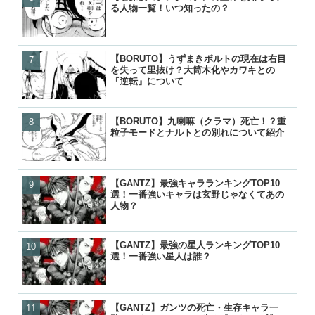
る人物一覧！いつ知ったの？
粒子モードとナルトとの別
覧！初代から10年後まで歴
た？どうやって倒したのか
【BORUTO】うずまきボルトの現在は右目
【BORUTO】うずまきボ
【BORUTO】うずまきボ
【響け！ユーフォニアム】
を失って里抜け？大筒木化やカワキとの
を失って里抜け？大筒木化
を失って里抜け？大筒木化
付き合って別れた？復縁や
『逆転』について
『逆転』について
『逆転』について
った？
【BORUTO】九喇嘛（クラマ）死亡！？重
【名探偵コナン】コナンの
【名探偵コナン】コナンの
【BORUTO】うずまきボ
粒子モードとナルトとの別れについて紹介
る人物一覧！いつ知ったの
る人物一覧！いつ知ったの
を失って里抜け？大筒木化
『逆転』について
【GANTZ】最強キャラランキングTOP10
【GANTZ】最強キャラランキ
【GANTZ】最強の星人ランキ
【BLEACH】護廷十三隊の
選！一番強いキャラは玄野じゃなくてあの
選！一番強いキャラは玄野
選！一番強い星人は誰？
覧！初代から10年後まで歴
人物？
人物？
【GANTZ】最強の星人ランキングTOP10
【GANTZ】最強の星人ランキ
【GANTZ】最強キャラランキ
【BLEACH】零番隊は死亡
選！一番強い星人は誰？
選！一番強い星人は誰？
選！一番強いキャラは玄野
後が小説で判明！
人物？
【GANTZ】ガンツの死亡・生存キャラ一
【GANTZ】ガンツの死亡
【GANTZ】ガンツの死亡
【ワンピース】ローが敗北し