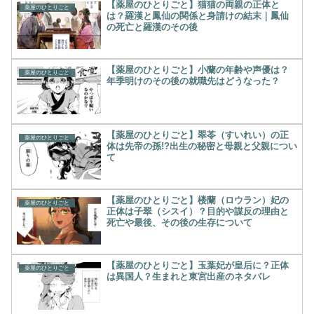
【薬屋のひとりごと】猫猫の両親の正体と
薬屋のひとりごと
は？羅漢と鳳仙の関係と身請けの結末｜鳳仙
の死亡と羅漢のその後
【薬屋のひとりごと】小蘭の年齢や声優は？
薬屋のひとりごと
年季明けのその後の就職先はどうなった？
【薬屋のひとりごと】翠苓（すいれい）の正
薬屋のひとりごと
体は先帝の孫!?出生の秘密と母親と父親につい
て
【薬屋のひとりごと】楼蘭（ロウラン）妃の
薬屋のひとりごと
正体は子翠（シスイ）？目的や謀反の理由と
死亡や最後、その後の生存について
【薬屋のひとりごと】玉葉妃が皇后に？正体
薬屋のひとりごと
は異国人？生まれと東宮出産のネタバレ