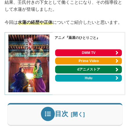
結果、壬氏付きの下女として働くことになり、その指導役と
して水蓮が登場しました。
今回は
水蓮の経歴や正体
についてご紹介したいと思います。
アニメ『薬屋のひとりごと』
DMM TV
Prime Video
dアニメストア
Hulu
目次