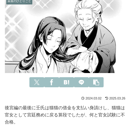
薬屋のひとりごと
2024.03.02
2025.03.26
後宮編の最後に壬氏は猫猫の借金を支払い身請けし、猫猫は
官女として宮廷務めに戻る算段でしたが、何と官女試験に不
合格。