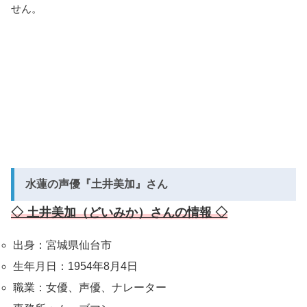
せん。
水蓮の声優『土井美加』さん
◇ 土井美加（どいみか）さんの情報 ◇
出身：宮城県仙台市
生年月日：1954年8月4日
職業：女優、声優、ナレーター