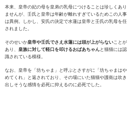
本来、皇帝の妃の母を皇弟の乳母につけることは珍しくあり
ませんが、壬氏と皇帝は年齢が離れすぎているためこの人事
は異例。しかし、安氏の決定で水蓮は皇帝と壬氏の乳母を任
されました。
そのせいか
皇帝や壬氏でさえ水蓮には頭が上がらない
ことが
あり、
皇族に対して軽口を叩けるおばあちゃん
と猫猫には認
識されている模様。
なお、皇帝を「坊ちゃま」と呼ぶとさすがに「坊ちゃまはや
めてくれ」と返されており、その場にいた猫猫や護衛は吹き
出しそうな感情を必死に抑えるのに必死でした。