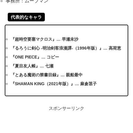
事務所：ムーブマン
代表的なキャラ
『超時空要塞マクロス』… 早瀬未沙
『るろうに剣心 -明治剣客浪漫譚-（1996年版）』… 高荷恵
『ONE PIECE』… コビー
『夏目友人帳』… 七瀬
『とある魔術の禁書目録』… 親船最中
『SHAMAN KING（2021年版）』… 麻倉茎子
スポンサーリンク