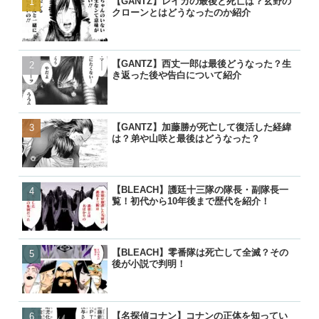
【GANTZ】レイカの最後と死亡は？玄野の
【GANTZ】レイカの最後
【GANTZ】レイカの最後
【BORUTO】うずまきナ
クローンとはどうなったのか紹介
クローンとはどうなったの
クローンとはどうなったの
現在のナルトは生きている
【GANTZ】西丈一郎は最後どうなった？生
【GANTZ】西丈一郎は最
【GANTZ】西丈一郎は最
【呪術廻戦】七海健人は渋
き返った後や告白について紹介
き返った後や告白について
き返った後や告白について
た？死因や最後、虎杖に遺
【GANTZ】加藤勝が死亡して復活した経緯
【GANTZ】加藤勝が死亡
【GANTZ】加藤勝が死亡
【名探偵コナン】コナンの
は？弟や山咲と最後はどうなった？
は？弟や山咲と最後はどう
は？弟や山咲と最後はどう
る人物一覧！いつ知ったの
【BLEACH】護廷十三隊の隊長・副隊長一
【BLEACH】零番隊は死亡
【BLEACH】零番隊は死亡
【BORUTO】九喇嘛（ク
覧！初代から10年後まで歴代を紹介！
後が小説で判明！
後が小説で判明！
粒子モードとナルトとの別
【BLEACH】零番隊は死亡して全滅？その
【BLEACH】護廷十三隊の
【BORUTO】九喇嘛（ク
【呪術廻戦】五条悟が復活!
後が小説で判明！
覧！初代から10年後まで歴
粒子モードとナルトとの別
経緯と宿儺との決戦はいつ
【名探偵コナン】コナンの正体を知ってい
【BORUTO】九喇嘛（ク
【BLEACH】護廷十三隊の
【鬼滅の刃】鬼舞辻無惨の