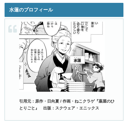
水蓮のプロフィール
引用元：原作・日向夏 / 作画・ねこクラゲ『薬屋のひ
とりごと』 出版：スクウェア・エニックス