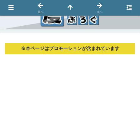
前へ
次へ
※本ページはプロモーションが含まれています