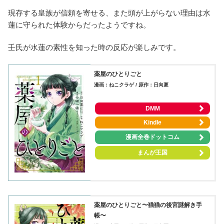
現存する皇族が信頼を寄せる、また頭が上がらない理由は水
蓮に守られた体験からだったようですね。
壬氏が水蓮の素性を知った時の反応が楽しみです。
薬屋のひとりごと
漫画：ねこクラゲ / 原作：日向夏
DMM
Kindle
漫画全巻ドットコム
まんが王国
薬屋のひとりごと〜猫猫の後宮謎解き手
帳〜