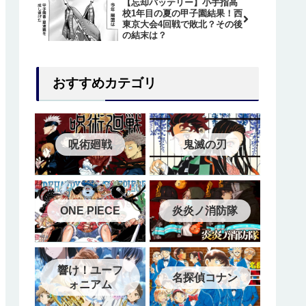
【忘却バッテリー】小手指高
校1年目の夏の甲子園結果！西
東京大会4回戦で敗北？その後
の結末は？
おすすめカテゴリ
介
介
解説
呪術廻戦
鬼滅の刃
言葉は？
った？
った？
ONE PIECE
炎炎ノ消防隊
について紹介
響け！ユーフ
名探偵コナン
ォニアム