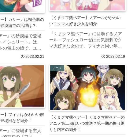
【くまクマ熊ベアー】ノアールがかわい
アー】カリーナは褐色肌の
い！クマ大好き少女を紹介
！砂漠編での活躍は？
『くまクマ熊ベアー』に登場するノア
アー』の砂漠編で登場
ール・フォシュローゼは元気溌剌でク
・イシュリート』は、
マ大好きな女の子。フィナと同い年の
トの領主の娘で、ユナ
10歳ということで、作中ではミサー
場人物の一人です。学
2023.02.21
2023.02.19
ナ・ファーレングラムを含めた三人は
ピソードになるためア
よく一緒に遊んでいます今回は、ノア
期待できませんが、今
アニメ
ールについての情報を一挙に紹介した
ゆるとくまきゅうをの
い...
アー】フィナはかわいい解
【くまクマ熊ベアー】くまクマ熊ベアーの
や登場回など紹介！
アニメ第二期はいつ放送？第一期の振り返
りと内容の紹介！
アー』に登場する主人
ン的存在の『フィ