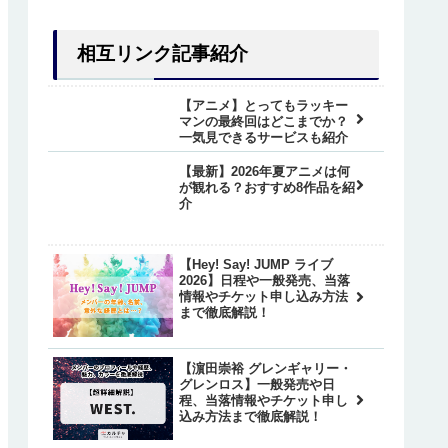
なくてあの人物？
相互リンク記事紹介
【アニメ】とってもラッキー
なくてあの人物？
たのは誰？各編の星人もあわせて紹
マンの最終回はどこまでか？
一気見できるサービスも紹介
【最新】2026年夏アニメは何
が観れる？おすすめ8作品を紹
黒い玉の真相が判明
や質問コーナーの見解は？
介
【Hey! Say! JUMP ライブ
2026】日程や一般発売、当落
川と女吸血鬼の活躍と動向を紹介
は生きていて最後はどうなった？
情報やチケット申し込み方法
まで徹底解説！
【濵田崇裕 グレンギャリー・
黒い玉の真相が判明
たのは誰？各編の星人もあわせて紹
グレンロス】一般発売や日
程、当落情報やチケット申し
込み方法まで徹底解説！