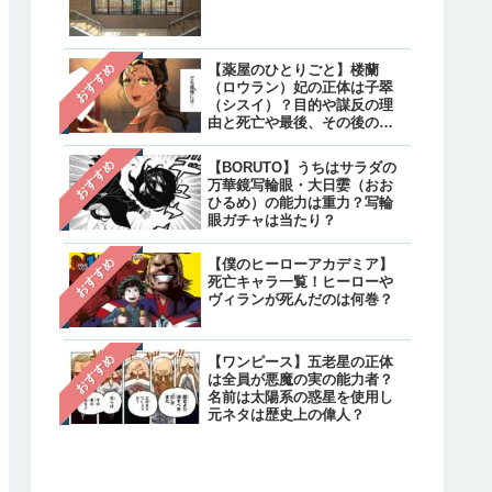
クターと不明のキャラクタ
は？
【炎炎ノ消防隊】森羅の母
注目
おすすめ
【薬屋のひとりごと】楼蘭
親・万里日下部（マリクサ
（ロウラン）妃の正体は子翠
ベ）の正体は？実は生きて
（シスイ）？目的や謀反の理
て最後はどうなった？
由と死亡や最後、その後の生
存について
【呪術廻戦】乙骨憂太のそ
注目
おすすめ
【BORUTO】うちはサラダの
後は？結婚相手は禪院真希
万華鏡写輪眼・大日孁（おお
続編で死亡しリカの指輪は
ひるめ）の能力は重力？写輪
へ継承
眼ガチャは当たり？
おすすめ
【僕のヒーローアカデミア】
死亡キャラ一覧！ヒーローや
ヴィランが死んだのは何巻？
おすすめ
【ワンピース】五老星の正体
は全員が悪魔の実の能力者？
名前は太陽系の惑星を使用し
元ネタは歴史上の偉人？