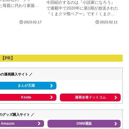
今回紹介するのは『小説家になろう』
た母親に代わり家族の
で連載中で2020年に第1期が放送された
めに働く健気で優しい
『くまクマ熊ベアー』です！くまクマ
主人公ユナにとっても
熊ベアーは、主人公の『優奈』がクマ
2023.02.17
2023.02.11
べき大切な存在です。
装備一式と共に異世界に飛ばされて、
者や視聴者からもかわ
魔法が存在する世界で冒険やスローラ
イフを送るファンタジー作品とな...
【PR】
めの漫画購入サイト ／
まんが王国
Kindle
漫画全巻ドットコム
のグッズ購入サイト ／
Amazon
DMM通販