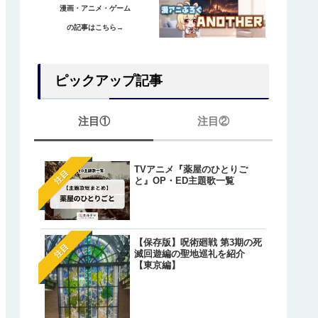
漫画・アニメ・ゲーム
の記事はこちら→
ピックアップ記事
注目①
注目②
TVアニメ『薬屋のひとりご
【ワンピース】ゲッコー・
注目
注目
と』OP・ED主題歌一覧
リアの正体は『光月もり
あ』？鈴後の墓とワノ国出
の伏線とは？
【オレが私になるまで】藤
注目
【保存版】呪術廻戦 第3期の死
明（アキラ）のあざとかわ
注目
滅回遊編の聖地巡礼を紹介
いシーン総まとめ！
【東京編】
【葬送のフリーレン】一級
注目
法使いたちが「特権」で願
た魔法が判明しているキャ