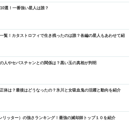
P10選！一番強い星人は誰？
【GANTZ】最強の星人ランキングTOP10選！一番強い星人は誰？
【GANTZ】最強キャラランキングTOP10選！一番強いキャラは玄野じゃ
【BLEACH】零番隊は死亡して全滅？その後が小説で判明！
ラ一覧！カタストロフィで生き残ったのは誰？各編の星人もあわせて紹
【GANTZ】最強キャラランキングTOP10選！一番強いキャラは玄野じゃ
【GANTZ】ガンツの死亡・生存キャラ一覧！カタストロフィで生き残っ
【ワンピース】ローが敗北した!?ロー対黒ひげの詳細と敗走について
介
中の人やセバスチャンとの関係は？黒い玉の真相が判明
【GANTZ】ガンツの正体は神星人？中の人やセバスチャンとの関係は？
【ぬらりひょんの孫】リクオと氷麗（つらら）って結婚したの？キス未遂
【鬼滅の刃】炭治郎や生存した鬼殺隊のその後は？何をしてるの？
の正体は？最後はどうなったの？氷川と女吸血鬼の活躍と動向を紹介
【GANTZ】吸血鬼（ヴァンパイア）の正体は？最後はどうなったの？氷
【炎炎ノ消防隊】森羅の母親・万里日下部（マリクサカベ）の正体は？実
【NARUTO】尾獣の能力・人柱力・その後・死亡を一覧で紹介！
ルンリッター）の強さランキング！最強の滅却師トップ１０を紹介
【BLEACH】星十字騎士団の死亡者や生き残り一覧と時系列順の紹介！
【GANTZ】ガンツの正体は神星人？中の人やセバスチャンとの関係は？
【GANTZ】ガンツの死亡・生存キャラ一覧！カタストロフィで生き残っ
介