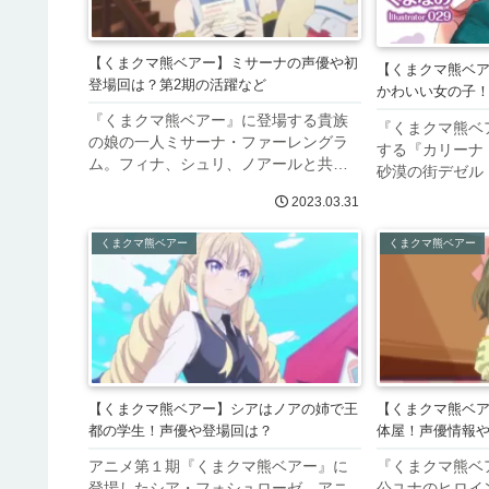
【くまクマ熊ベアー】ミサーナの声優や初
【くまクマ熊ベ
登場回は？第2期の活躍など
かわいい女の子
『くまクマ熊ベアー』に登場する貴族
『くまクマ熊ベ
の娘の一人ミサーナ・ファーレングラ
する『カリーナ
ム。フィナ、シュリ、ノアールと共に
砂漠の街デゼル
ユナの妹的な存在の彼女ですが、アニ
に助けられた登
2023.03.31
メ第1期では王都編で少し登場しただけ
園祭編の後のエ
となりました。今回はアニメ第2期に向
ニメでの登場は
くまクマ熊ベアー
くまクマ熊ベアー
けてミサーナの初登場回や今後の登...
回はユナがくま
ぬ...
【くまクマ熊ベアー】シアはノアの姉で王
【くまクマ熊ベ
都の学生！声優や登場回は？
体屋！声優情報
アニメ第１期『くまクマ熊ベアー』に
『くまクマ熊ベ
登場したシア・フォシュローゼ。アニ
公ユナのヒロイ