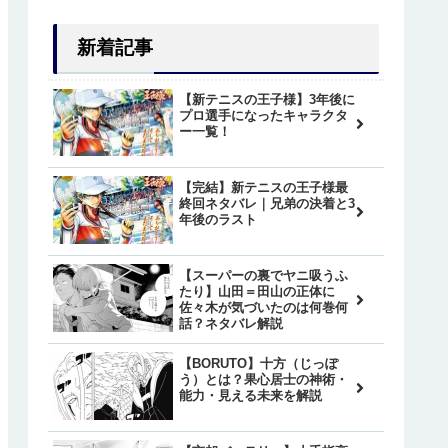
新着記事
【新テニスの王子様】3年後に
プロ選手になったキャラクタ
ー一覧！
【完結】新テニスの王子様最
終回ネタバレ｜兄弟の決着と3
年後のラスト
【スーパーの裏でヤニ吸うふ
たり】山田＝田山の正体に
佐々木が気づいたのは何巻何
話？ネタバレ解説
【BORUTO】十方（じっぽ
う）とは？果心居士の神術・
能力・見える未来を解説