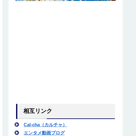
紹介！
について紹介
について紹介
紹介！
介
カワキとの『逆転』について
カワキとの『逆転』について
後はどうなった？
カワキとの『逆転』について
相互リンク
たのは誰？各編の星人もあわせて紹
紹介！
Cal-cha（カルチャ）
エンタメ動画ブログ