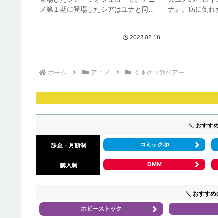
メ第１期に登場したシアはユナと同じ
ナ』。病に倒れ
年の女の子ですが、王都で暮らしてい
生活費を稼ぐた
るためアニメの範囲ではユナが王都に
性格の彼女は、
2023.02.18
訪れた際にほんの少し登場したほとん
何よりも優先す
どモブと変わらない出演時間となりま
今回は、原作読
し...
いいと...
ホーム
アニメ
くまクマ熊ベアー
＼ おすす
コミック.jp
課金・月額制
DMM
購入制
＼ おすすめ
ホビーストック