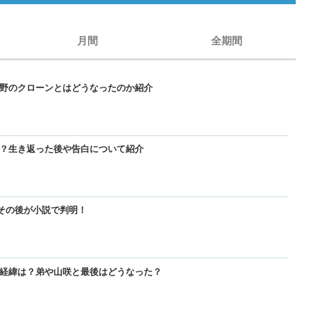
月間
全期間
玄野のクローンとはどうなったのか紹介
【GANTZ】レイカの最後と死亡は？玄野のクローンとはどうなったのか紹
【GANTZ】レイカの最後と死亡は？玄野のクローンとはどうなったのか紹
【BORUTO】うずまきナルトは死亡した？現在のナルトは生きているのか
た？生き返った後や告白について紹介
【GANTZ】西丈一郎は最後どうなった？生き返った後や告白について紹介
【GANTZ】西丈一郎は最後どうなった？生き返った後や告白について紹介
【呪術廻戦】七海健人は渋谷事変で死亡した？死因や最後、虎杖に遺した
？その後が小説で判明！
【GANTZ】加藤勝が死亡して復活した経緯は？弟や山咲と最後はどうな
【GANTZ】加藤勝が死亡して復活した経緯は？弟や山咲と最後はどうな
【名探偵コナン】コナンの正体を知っている人物一覧！いつ知ったの？
た経緯は？弟や山咲と最後はどうなった？
【BLEACH】零番隊は死亡して全滅？その後が小説で判明！
【BLEACH】零番隊は死亡して全滅？その後が小説で判明！
【BORUTO】九喇嘛（クラマ）死亡！？重粒子モードとナルトとの別れ