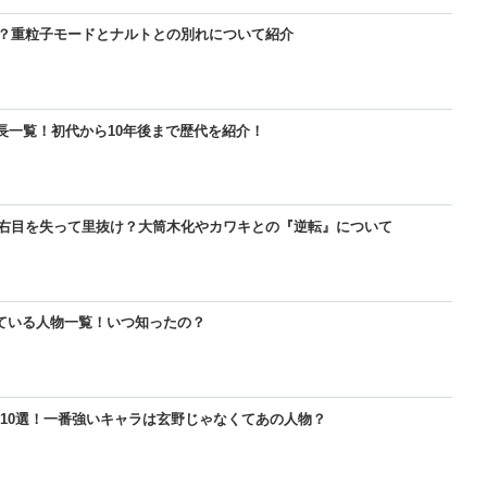
！？重粒子モードとナルトとの別れについて紹介
【BLEACH】護廷十三隊の隊長・副隊長一覧！初代から10年後まで歴代を
【BORUTO】九喇嘛（クラマ）死亡！？重粒子モードとナルトとの別れ
【呪術廻戦】五条悟が復活!?封印解除までの経緯と宿儺との決戦はいつ？
隊長一覧！初代から10年後まで歴代を紹介！
【BORUTO】九喇嘛（クラマ）死亡！？重粒子モードとナルトとの別れ
【BLEACH】護廷十三隊の隊長・副隊長一覧！初代から10年後まで歴代を
【鬼滅の刃】鬼舞辻無惨の最期はどうなった？どうやって倒したのかを紹
は右目を失って里抜け？大筒木化やカワキとの『逆転』について
【BORUTO】うずまきボルトの現在は右目を失って里抜け？大筒木化や
【BORUTO】うずまきボルトの現在は右目を失って里抜け？大筒木化や
【響け！ユーフォニアム】久美子と秀一は付き合って別れた？復縁やその
ている人物一覧！いつ知ったの？
【名探偵コナン】コナンの正体を知っている人物一覧！いつ知ったの？
【名探偵コナン】コナンの正体を知っている人物一覧！いつ知ったの？
【BORUTO】うずまきボルトの現在は右目を失って里抜け？大筒木化や
OP10選！一番強いキャラは玄野じゃなくてあの人物？
【GANTZ】ガンツの死亡・生存キャラ一覧！カタストロフィで生き残っ
【GANTZ】最強の星人ランキングTOP10選！一番強い星人は誰？
【BLEACH】護廷十三隊の隊長・副隊長一覧！初代から10年後まで歴代を
介