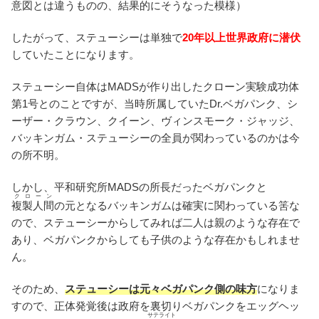
意図とは違うものの、結果的にそうなった模様）
したがって、ステューシーは単独で
20年以上世界政府に潜伏
していたことになります。
ステューシー自体はMADSが作り出したクローン実験成功体
第1号とのことですが、当時所属していたDr.ベガパンク、シ
ーザー・クラウン、クイーン、ヴィンスモーク・ジャッジ、
バッキンガム・ステューシーの全員が関わっているのかは今
の所不明。
しかし、平和研究所MADSの所長だったベガパンクと
クローン
複製人間
の元となるバッキンガムは確実に関わっている筈な
ので、ステューシーからしてみれば二人は親のような存在で
あり、ベガパンクからしても子供のような存在かもしれませ
ん。
そのため、
ステューシーは元々ベガパンク側の味方
になりま
すので、正体発覚後は政府を裏切りベガパンクをエッグヘッ
サテライト