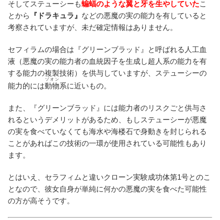
そしてステューシーも
蝙蝠のような翼と牙を生やしていた
こ
とから
『ドラキュラ』
などの悪魔の実の能力を有していると
考察されていますが、未だ確定情報はありません。
セフィラムの場合は『グリーンブラッド』と呼ばれる人工血
液（悪魔の実の能力者の血統因子を生成し超人系の能力を有
する能力の複製技術）を供与していますが、ステューシーの
ゾオン
能力的には
動物
系に近いもの。
また、『グリーンブラッド』には能力者のリスクごと供与さ
れるというデメリットがあるため、もしステューシーが悪魔
の実を食べていなくても海水や海楼石で身動きを封じられる
ことがあればこの技術の一環が使用されている可能性もあり
ます。
とはいえ、セラフィムと違いクローン実験成功体第1号とのこ
となので、彼女自身が単純に何かの悪魔の実を食べた可能性
の方が高そうです。