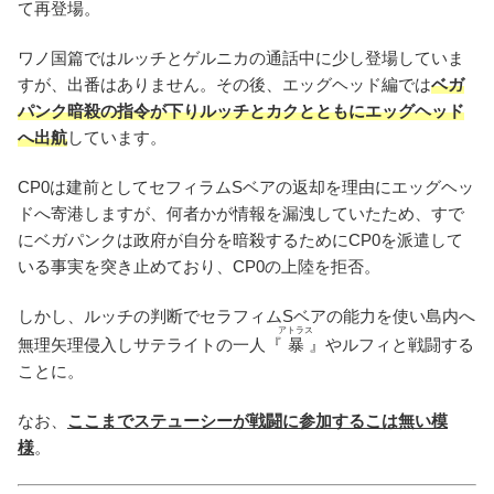
て再登場。
ワノ国篇ではルッチとゲルニカの通話中に少し登場していま
すが、出番はありません。その後、エッグヘッド編では
ベガ
パンク暗殺の指令が下りルッチとカクとともにエッグヘッド
へ出航
しています。
CP0は建前としてセフィラムSベアの返却を理由にエッグヘッ
ドへ寄港しますが、何者かが情報を漏洩していたため、すで
にベガパンクは政府が自分を暗殺するためにCP0を派遣して
いる事実を突き止めており、CP0の上陸を拒否。
しかし、ルッチの判断でセラフィムSベアの能力を使い島内へ
アトラス
無理矢理侵入しサテライトの一人『
暴
』やルフィと戦闘する
ことに。
なお、
ここまでステューシーが戦闘に参加するこは無い模
様
。