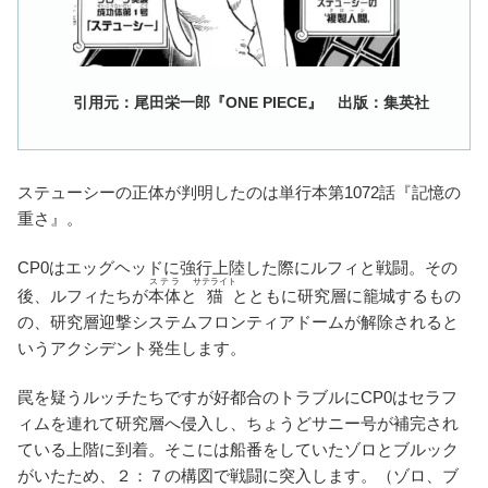
引用元：尾田栄一郎『ONE PIECE』 出版：集英社
ステューシーの正体が判明したのは単行本第1072話『記憶の
重さ』。
CP0はエッグヘッドに強行上陸した際にルフィと戦闘。その
ステラ
サテライト
後、ルフィたちが
本体
と
猫
とともに研究層に籠城するもの
の、研究層迎撃システムフロンティアドームが解除されると
いうアクシデント発生します。
罠を疑うルッチたちですが好都合のトラブルにCP0はセラフ
ィムを連れて研究層へ侵入し、ちょうどサニー号が補完され
ている上階に到着。そこには船番をしていたゾロとブルック
がいたため、２：７の構図で戦闘に突入します。（ゾロ、ブ