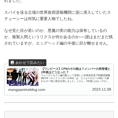
れました。
スパイを送る立場の世界政府諜報機関に逆に潜入していたス
テューシーは何気に重要人物でしたね。
なぜ見た目が若いのか、悪魔の実の能力は保有しているの
か、複製人間というリクスが何かあるのか──謎はまだまだ残
されていますが、エッグヘッド編の今後に目が離せません。
【ワンピース】CP9のその後は？メンバーの再登場と
2年後はどうなった？
ウォーターセブン編の敵として登場した世界政府直下暗躍諜報機
関CP9（サイファーポール№9）は、エニエスロビーの戦いで麦
わらの一味に敗北を喫しました。しかし、2年後にはルッチが
CP0となってドレスローザで再登場し、映画でも活躍していま
す。では...
2023.11.08
mangaanimeblog.com