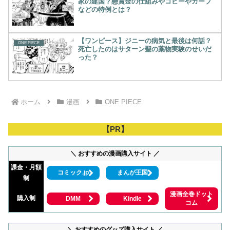
家の建国？懸賞金の仕組みやコビーやガープ
などの特例とは？
【ワンピース】ジニーの病気と最後は何話？
ONE PIECE
死亡したのはサターン聖の薬物実験のせいだ
った？
ホーム
漫画
ONE PIECE
【PR】
＼ おすすめの漫画購入サイト ／
課金・月額
コミック.jp
まんが王国
制
漫画全巻ドット
購入制
DMM
Kindle
コム
＼ おすすめのグッズ購入サイト ／