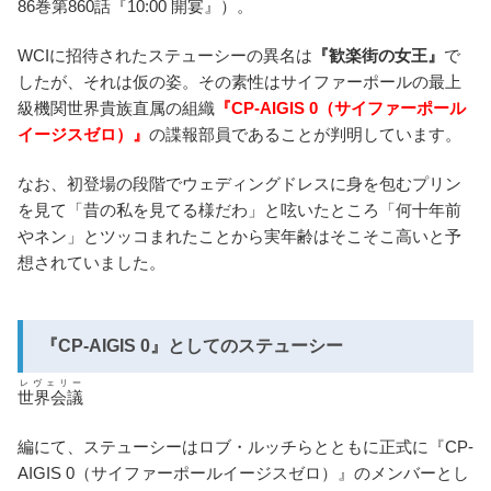
86巻第860話『10:00 開宴』）。
WCIに招待されたステューシーの異名は
『歓楽街の女王』
で
したが、それは仮の姿。その素性はサイファーポールの最上
級機関世界貴族直属の組織
『CP-AIGIS 0（サイファーポール
イージスゼロ）』
の諜報部員であることが判明しています。
なお、初登場の段階でウェディングドレスに身を包むプリン
を見て「昔の私を見てる様だわ」と呟いたところ「何十年前
やネン」とツッコまれたことから実年齢はそこそこ高いと予
想されていました。
『CP-AIGIS 0』としてのステューシー
レヴェリー
世界会議
編にて、ステューシーはロブ・ルッチらとともに正式に『CP-
AIGIS 0（サイファーポールイージスゼロ）』のメンバーとし