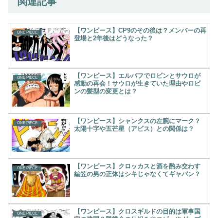
関連記事
【ワンピース】CP9のその後は？メンバーの再
ONE PIECE
登場と2年後はどうなった？
【ワンピース】エルバフでロビンとサウロが
ONE PIECE
感動の再会！サウロが生きていた理由やロビ
ンの髪型の変更とは？
【ワンピース】シャンクスの左腕にマーク？
ONE PIECE
太陽十字や五芒星（アビス）との関係は？
【ワンピース】クロッカスと酒を酌み交わす
ONE PIECE
編笠の男の正体はシキじゃなくてギャバン？
【ワンピース】クロスギルドの目的は軍事国
ONE PIECE