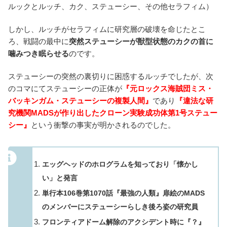
ルックとルッチ、カク、ステューシー、その他セラフィム）
しかし、ルッチがセラフィムに研究層の破壊を命じたとこ
ろ、戦闘の最中に
突然ステューシーが獣型状態のカクの首に
噛みつき眠らせる
のです。
ステューシーの突然の裏切りに困惑するルッチでしたが、次
のコマにてステューシーの正体が
『元ロックス海賊団ミス・
バッキンガム・ステューシーの複製人間』
であり
『違法な研
究機関MADSが作り出したクローン実験成功体第1号ステュー
シー』
という衝撃の事実が明かされるのでした。
エッグヘッドのホログラムを知っており「懐かし
い」と発言
単行本106巻第1070話『最強の人類』扉絵のMADS
のメンバーにステューシーらしき後ろ姿の研究員
フロンティアドーム解除のアクシデント時に『？』