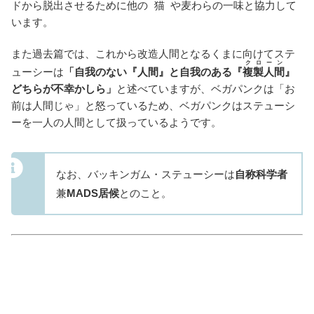
ドから脱出させるために他の
猫
や麦わらの一味と協力して
います。
また過去篇では、これから改造人間となるくまに向けてステ
クローン
ューシーは
「自我のない『人間』と自我のある『
複製人間
』
どちらが不幸かしら」
と述べていますが、ベガパンクは「お
前は人間じゃ」と怒っているため、ベガパンクはステューシ
ーを一人の人間として扱っているようです。
なお、バッキンガム・ステューシーは
自称科学者
兼
MADS居候
とのこと。