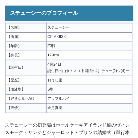
ステューシーのプロフィール
【名前】
ステューシー
【所属】
CP-AIGIS 0
【年齢】
不明
【身長】
179cm
4月24日
【誕生日】
誕生日の由来：ス（中国語の4）テュー(2)シ(4)ー
【星座】
おうし座
【血液型】
S型
【好きな食べ物】
アップルパイ
【声優】
金月真美
ステューシーの初登場はホールケーキアイランド編のヴィン
スモーク・サンジとシャーロット・プリンの結婚式（単行本