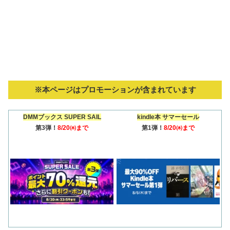
※本ページはプロモーションが含まれています
DMMブックス SUPER SAIL
kindle本 サマーセール
第3弾！
8/20㈭まで
第1弾！
8/20㈭まで