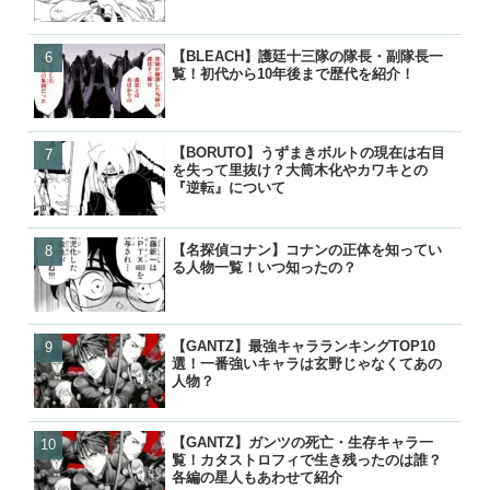
【BLEACH】護廷十三隊の隊長・副隊長一
【BORUTO】九喇嘛（ク
【BLEACH】護廷十三隊の
【鬼滅の刃】鬼舞辻無惨の
覧！初代から10年後まで歴代を紹介！
粒子モードとナルトとの別
覧！初代から10年後まで歴
た？どうやって倒したのか
【BORUTO】うずまきボルトの現在は右目
【BORUTO】うずまきボ
【BORUTO】うずまきボ
【響け！ユーフォニアム】
を失って里抜け？大筒木化やカワキとの
を失って里抜け？大筒木化
を失って里抜け？大筒木化
付き合って別れた？復縁や
『逆転』について
『逆転』について
『逆転』について
った？
【名探偵コナン】コナンの正体を知ってい
【名探偵コナン】コナンの
【名探偵コナン】コナンの
【BORUTO】うずまきボ
る人物一覧！いつ知ったの？
る人物一覧！いつ知ったの
る人物一覧！いつ知ったの
を失って里抜け？大筒木化
『逆転』について
【GANTZ】最強キャラランキングTOP10
【GANTZ】ガンツの死亡
【GANTZ】最強の星人ランキ
【BLEACH】護廷十三隊の
選！一番強いキャラは玄野じゃなくてあの
覧！カタストロフィで生き
選！一番強い星人は誰？
覧！初代から10年後まで歴
人物？
各編の星人もあわせて紹介
【GANTZ】ガンツの死亡・生存キャラ一
【GANTZ】最強の星人ランキ
【GANTZ】最強キャラランキ
【BLEACH】零番隊は死亡
覧！カタストロフィで生き残ったのは誰？
選！一番強い星人は誰？
選！一番強いキャラは玄野
後が小説で判明！
各編の星人もあわせて紹介
人物？