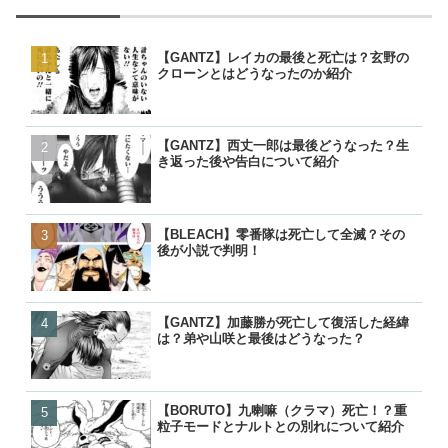
【GANTZ】レイカの最後と死亡は？玄野の
【GANTZ】レイカの最後
【GANTZ】レイカの最後
【BORUTO】うずまきナ
クローンとはどうなったのか紹介
クローンとはどうなったの
クローンとはどうなったの
現在のナルトは生きている
【GANTZ】西丈一郎は最後どうなった？生
【GANTZ】西丈一郎は最
【GANTZ】西丈一郎は最
【呪術廻戦】七海健人は渋
き返った後や告白について紹介
き返った後や告白について
き返った後や告白について
た？死因や最後、虎杖に遺
【BLEACH】零番隊は死亡して全滅？その
【GANTZ】加藤勝が死亡
【GANTZ】加藤勝が死亡
【名探偵コナン】コナンの
後が小説で判明！
は？弟や山咲と最後はどう
は？弟や山咲と最後はどう
る人物一覧！いつ知ったの
【GANTZ】加藤勝が死亡して復活した経緯
【BLEACH】零番隊は死亡
【BLEACH】零番隊は死亡
【BORUTO】九喇嘛（ク
は？弟や山咲と最後はどうなった？
後が小説で判明！
後が小説で判明！
粒子モードとナルトとの別
【BORUTO】九喇嘛（クラマ）死亡！？重
【BLEACH】護廷十三隊の
【BORUTO】九喇嘛（ク
【呪術廻戦】五条悟が復活!
粒子モードとナルトとの別れについて紹介
覧！初代から10年後まで歴
粒子モードとナルトとの別
経緯と宿儺との決戦はいつ