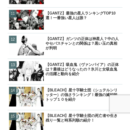
【GANTZ】最強の星人ランキングTOP10
【GANTZ】最強キャラランキ
【GANTZ】ガンツの死亡
【ワンピース】ローが敗北し
選！一番強い星人は誰？
選！一番強いキャラは玄野
覧！カタストロフィで生き
げの詳細と敗走について
人物？
各編の星人もあわせて紹介
【GANTZ】ガンツの正体は神星人？中の人
【GANTZ】ガンツの正体
【ぬらりひょんの孫】リク
【鬼滅の刃】炭治郎や生存
やセバスチャンとの関係は？黒い玉の真相
やセバスチャンとの関係は
ら）って結婚したの？キス
の後は？何をしてるの？
が判明
が判明
ナーの見解は？
【GANTZ】吸血鬼（ヴァンパイア）の正体
【GANTZ】吸血鬼（ヴァ
【炎炎ノ消防隊】森羅の母
【NARUTO】尾獣の能力・
は？最後はどうなったの？氷川と女吸血鬼
は？最後はどうなったの？
（マリクサカベ）の正体は
後・死亡を一覧で紹介！
の活躍と動向を紹介
の活躍と動向を紹介
て最後はどうなった？
【BLEACH】星十字騎士団（シュテルンリ
【BLEACH】星十字騎士団
【GANTZ】ガンツの正体
【GANTZ】ガンツの死亡
ッター）の強さランキング！最強の滅却師
残り一覧と時系列順の紹介
やセバスチャンとの関係は
覧！カタストロフィで生き
トップ１０を紹介
が判明
各編の星人もあわせて紹介
【BLEACH】星十字騎士団の死亡者や生き
【BLEACH】星十字騎士団
【BLEACH】星十字騎士団
【GANTZ】レイカの最後
残り一覧と時系列順の紹介！
ッター）の強さランキング
残り一覧と時系列順の紹介
クローンとはどうなったの
トップ１０を紹介