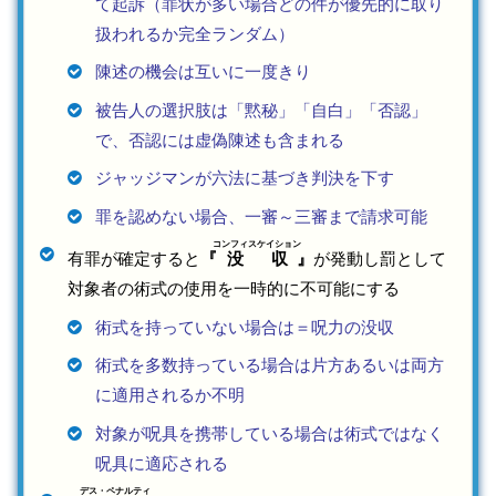
て起訴（罪状が多い場合どの件が優先的に取り
扱われるか完全ランダム）
陳述の機会は互いに一度きり
被告人の選択肢は「黙秘」「自白」「否認」
で、否認には虚偽陳述も含まれる
ジャッジマンが六法に基づき判決を下す
罪を認めない場合、一審～三審まで請求可能
コンフィスケイション
有罪が確定すると
『
没収
』
が発動し罰として
対象者の術式の使用を一時的に不可能にする
術式を持っていない場合は＝呪力の没収
術式を多数持っている場合は片方あるいは両方
に適用されるか不明
対象が呪具を携帯している場合は術式ではなく
呪具に適応される
デス・ペナルティ