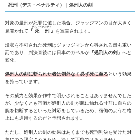
死刑（デス・ペナルティ）｜処刑人の剣
対象の量刑が死罪に値した場合、ジャッジマンの目が大きく
デス・ペナルティ
見開かれて
『
死刑
』
を宣告されます。
没収を不可された死刑はジャッジマンから科される最も重い
罰であり、判決直後には日車のガベルが
『処刑人の剣』
へと
変化。
処刑人の剣に斬られた者は例外なく必ず死に至る
という効果
を持っています。
その威力と効果が作中で明かされることはありませんでした
が、少なくとも宿儺が処刑人の剣が腕に触れる寸前に自らの
腕を切断するといった対応をしているため、宿儺のような格
上にも通用するのだと予想されます。
ただし、処刑人の剣の効果はあくまでも死刑判決を受けた対
象にのみ限定されるため、決して万能ではありません。