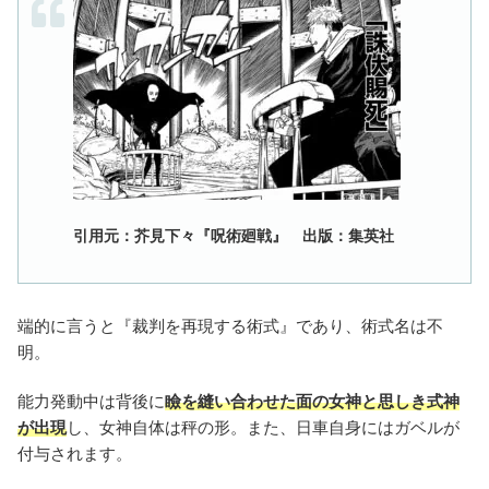
引用元：芥見下々『呪術廻戦』 出版：集英社
端的に言うと『裁判を再現する術式』であり、術式名は不
明。
能力発動中は背後に
瞼を縫い合わせた面の女神と思しき式神
が出現
し、女神自体は秤の形。また、日車自身にはガベルが
付与されます。