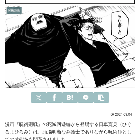
呪術廻戦
2024.09.04
漫画『呪術廻戦』の死滅回遊編から登場する日車寛見（ひぐ
るまひろみ）は、頭脳明晰な弁護士でありながら呪術師とし
ての才能をも開花させました。