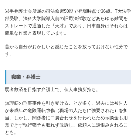
岩手弁護士会所属の司法修習59期で登場時点で36歳。T大法学
部受験、法科大学院導入前の旧司法試験などあらゆる難関を
ストレートで通過した『天才』であり、日車自身はそれらは
簡単な作業と表現しています。
昔から自分がおかしいと感じたことを放っておけない性分で
す。
職業・弁護士
弱者救済を目指す弁護士で、個人事務所持ち。
無理筋の刑事事件を引き受けることが多く、過去には被告人
が未成年の危険運転致傷（職場の人たちに強要された）を担
当。しかし、関係者に口裏合わせを行われたため示談金も用
意できず執行猶予も取れず敗訴し、依頼人に逆恨みされるこ
とも。