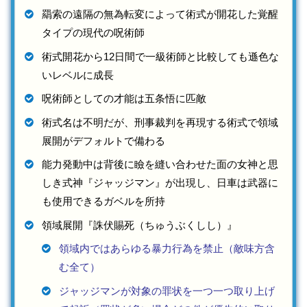
羂索の遠隔の無為転変によって術式が開花した覚醒
タイプの現代の呪術師
術式開花から12日間で一級術師と比較しても遜色な
いレベルに成長
呪術師としての才能は五条悟に匹敵
術式名は不明だが、刑事裁判を再現する術式で領域
展開がデフォルトで備わる
能力発動中は背後に瞼を縫い合わせた面の女神と思
しき式神『ジャッジマン』が出現し、日車は武器に
も使用できるガベルを所持
領域展開『誅伏賜死（ちゅうぶくしし）』
領域内ではあらゆる暴力行為を禁止（敵味方含
む全て）
ジャッジマンが対象の罪状を一つ一つ取り上げ