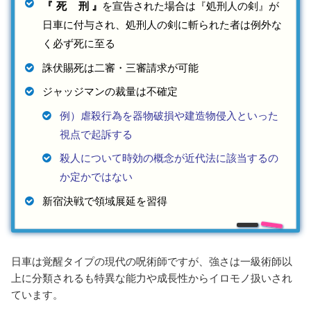
『
死刑
』
を宣告された場合は『処刑人の剣』が
日車に付与され、処刑人の剣に斬られた者は例外な
く必ず死に至る
誅伏賜死は二審・三審請求が可能
ジャッジマンの裁量は不確定
例）虐殺行為を器物破損や建造物侵入といった
視点で起訴する
殺人について時効の概念が近代法に該当するの
か定かではない
新宿決戦で領域展延を習得
日車は覚醒タイプの現代の呪術師ですが、強さは一級術師以
上に分類されるも特異な能力や成長性からイロモノ扱いされ
ています。