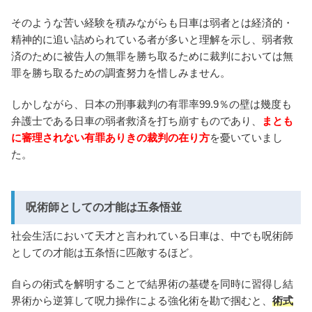
そのような苦い経験を積みながらも日車は弱者とは経済的・
精神的に追い詰められている者が多いと理解を示し、弱者救
済のために被告人の無罪を勝ち取るために裁判においては無
罪を勝ち取るための調査努力を惜しみません。
しかしながら、日本の刑事裁判の有罪率99.9％の壁は幾度も
弁護士である日車の弱者救済を打ち崩すものであり、
まとも
に審理されない有罪ありきの裁判の在り方
を憂いていまし
た。
呪術師としての才能は五条悟並
社会生活において天才と言われている日車は、中でも呪術師
としての才能は五条悟に匹敵するほど。
自らの術式を解明することで結界術の基礎を同時に習得し結
界術から逆算して呪力操作による強化術を勘で掴むと、
術式