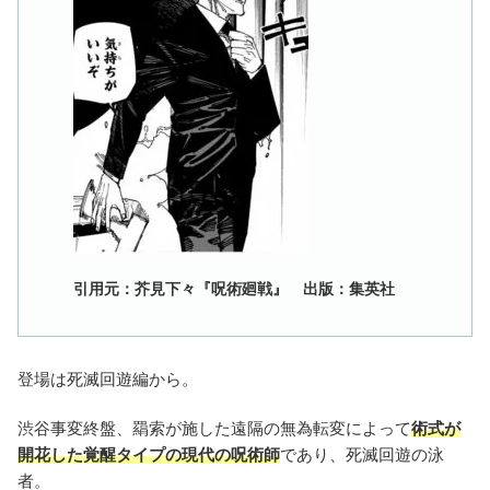
引用元：芥見下々『呪術廻戦』 出版：集英社
登場は死滅回遊編から。
渋谷事変終盤、羂索が施した遠隔の無為転変によって
術式が
開花した覚醒タイプの現代の呪術師
であり、死滅回遊の泳
者。