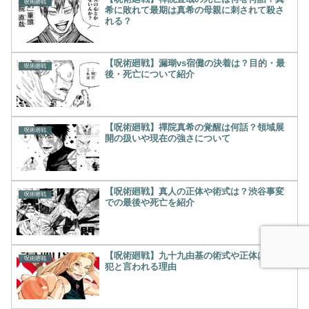
呪術廻戦
希に敗れて最期は真希の母親に刺されて殺さ
れる？
【呪術廻戦】漏瑚vs宿儺の決着は？目的・最
呪術廻戦
後・死亡について紹介
【呪術廻戦】禪院真希の覚醒は何話？領域展
呪術廻戦
開の扱いや現在の強さについて
【呪術廻戦】真人の正体や術式は？渋谷事変
呪術廻戦
での最後や死亡を紹介
【呪術廻戦】九十九由基の術式や正体は？戦
呪術廻戦
犯と言われる理由