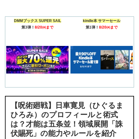
DMMブックス SUPER SAIL
kindle本 サマーセール
第3弾！
8/20㈭まで
第1弾！
8/20㈭まで
【呪術廻戦】日車寛見（ひぐるま
ひろみ）のプロフィールと術式
は？才能は五条並！領域展開「誅
伏賜死」の能力やルールを紹介