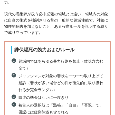
力。
現代の呪術師が扱う必中必殺の領域とは違い、領域内の対象
に自身の術式を強制させる昔の一般的な領域性能で、対象に
物理的危害を加えないこと、ある程度ルールを説明する縛り
で成り立っています。
誅伏賜死の効力およびルール
領域内ではあらゆる暴力行為を禁止（敵味方含む
全て）
ジャッジマンが対象の罪状を一つ一つ取り上げて
起訴（罪状が多い場合どの件が優先的に取り扱わ
れるか完全ランダム）
陳述の機会は互いに一度きり
被告人の選択肢は「黙秘」「自白」「否認」で、
否認には虚偽陳述も含まれる