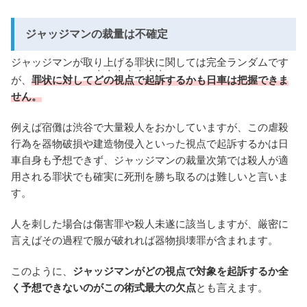
ジャッジマンの裁量は不確定
ジャッジマンが取り上げる罪状に関しては完全ランダムです
・・・・・・・
が、
罪状に対して
どの視点で起訴
するかも日車は把握できま
せん。
例えば宿儺は渋谷で大量殺人をおかしていますが、この虐殺
行為を器物破損や建造物侵入といった視点で起訴するかは日
車自身も予想できず、ジャッジマンの裁量次第では殺人が適
用される罪状でも確実に死刑を勝ち取るのは難しいと言いま
す。
人を刺した場合は傷害罪や殺人未遂に該当しますが、厳密に
言えばその過程で服が破れれば器物損壊罪が含まれます。
このように、
ジャッジマンがどの視点で対象を起訴するか全
く予想できないのがこの術式最大の欠点
とも言えます。