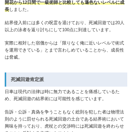
開花から12日間で一級術師と比較しても遜色ないレベルに成
長
しました。
結界侵入前には多くの呪霊を退けており、死滅回遊では20人
以上の泳者を返り討ちにして100点に到達しています。
実際に相対した宿儺からは「限りなく俺に近いレベルで術式
を運用できている」とまで言わしめていることから、成長性
は脅威。
死滅回遊肯定派
日車は現代の法律は時に無力であることを痛感しているた
め、死滅回遊の結界術には可能性を感じています。
告訴・公訴・真偽を争うこともなく総則を犯した者は物理法
則のように罰せられる死滅回遊の土台である結界術において
興味を持っており、虎杖との交渉時には死滅回遊を終わらせ