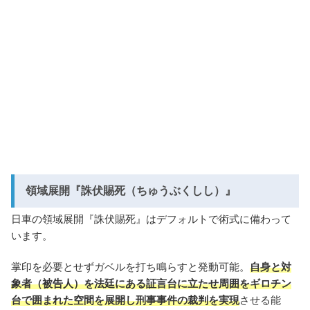
領域展開『誅伏賜死（ちゅうぶくしし）』
日車の領域展開『誅伏賜死』はデフォルトで術式に備わって
います。
掌印を必要とせずガベルを打ち鳴らすと発動可能。
自身と対
象者（被告人）を法廷にある証言台に立たせ周囲をギロチン
台で囲まれた空間を展開し刑事事件の裁判を実現
させる能