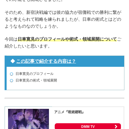
そのため、新宿決戦編では彼の協力が宿儺戦での勝利に繋が
ると考えられて戦略を練られましたが、日車の術式とはどの
ようなものなのでしょうか。
今回は
日車寛見のプロフィールや術式・領域展開について
ご
紹介したいと思います。
◆
この記事で紹介する内容は？
日車寛見のプロフィール
日車寛見の術式・領域展開
アニメ『呪術廻戦』
DMM TV