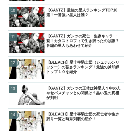
【GANTZ】最強の星人ランキングTOP10
【GANTZ】最強の星人ランキ
【GANTZ】最強キャラランキ
【BLEACH】零番隊は死亡
選！一番強い星人は誰？
選！一番強い星人は誰？
選！一番強いキャラは玄野
後が小説で判明！
人物？
【GANTZ】ガンツの死亡・生存キャラ一
【GANTZ】ガンツの死亡
【GANTZ】ガンツの死亡
【ワンピース】ローが敗北し
覧！カタストロフィで生き残ったのは誰？
覧！カタストロフィで生き
覧！カタストロフィで生き
げの詳細と敗走について
各編の星人もあわせて紹介
各編の星人もあわせて紹介
各編の星人もあわせて紹介
【BLEACH】星十字騎士団（シュテルンリ
【GANTZ】ガンツの正体
【ぬらりひょんの孫】リク
【鬼滅の刃】炭治郎や生存
ッター）の強さランキング！最強の滅却師
やセバスチャンとの関係は
ら）って結婚したの？キス
の後は？何をしてるの？
トップ１０を紹介
が判明
ナーの見解は？
【GANTZ】ガンツの正体は神星人？中の人
【GANTZ】吸血鬼（ヴァ
【GANTZ】ガンツの正体
【GANTZ】ガンツの死亡
やセバスチャンとの関係は？黒い玉の真相
は？最後はどうなったの？
やセバスチャンとの関係は
覧！カタストロフィで生き
が判明
の活躍と動向を紹介
が判明
各編の星人もあわせて紹介
【BLEACH】星十字騎士団の死亡者や生き
【BLEACH】星十字騎士団
【BLEACH】星十字騎士団
【NARUTO】尾獣の能力・
残り一覧と時系列順の紹介！
ッター）の強さランキング
残り一覧と時系列順の紹介
後・死亡を一覧で紹介！
トップ１０を紹介