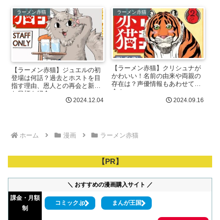
ラーメン赤猫
ラーメン赤猫
【ラーメン赤猫】クリシュナが
【ラーメン赤猫】ジュエルの初
かわいい！名前の由来や両親の
登場は何話？過去とホストを目
存在は？声優情報もあわせて紹
指す理由、恩人との再会と新た
介！
な目標を紹介
2024.12.04
2024.09.16
ホーム
漫画
ラーメン赤猫
【PR】
＼ おすすめの漫画購入サイト ／
課金・月額
コミック.jp
まんが王国
制