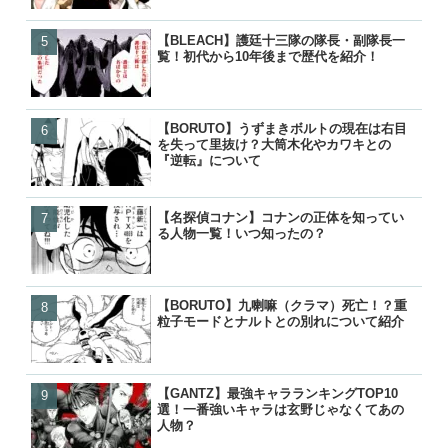
【BLEACH】護廷十三隊の隊長・副隊長一
【BLEACH】護廷十三隊の
【BORUTO】九喇嘛（ク
【呪術廻戦】五条悟が復活!
覧！初代から10年後まで歴代を紹介！
覧！初代から10年後まで歴
粒子モードとナルトとの別
経緯と宿儺との決戦はいつ
【BORUTO】うずまきボルトの現在は右目
【BORUTO】九喇嘛（ク
【BLEACH】護廷十三隊の
【鬼滅の刃】鬼舞辻無惨の
を失って里抜け？大筒木化やカワキとの
粒子モードとナルトとの別
覧！初代から10年後まで歴
た？どうやって倒したのか
『逆転』について
【名探偵コナン】コナンの正体を知ってい
【BORUTO】うずまきボ
【BORUTO】うずまきボ
【響け！ユーフォニアム】
る人物一覧！いつ知ったの？
を失って里抜け？大筒木化
を失って里抜け？大筒木化
付き合って別れた？復縁や
『逆転』について
『逆転』について
った？
【BORUTO】九喇嘛（クラマ）死亡！？重
【名探偵コナン】コナンの
【名探偵コナン】コナンの
【BORUTO】うずまきボ
粒子モードとナルトとの別れについて紹介
る人物一覧！いつ知ったの
る人物一覧！いつ知ったの
を失って里抜け？大筒木化
『逆転』について
【GANTZ】最強キャラランキングTOP10
【GANTZ】最強キャラランキ
【GANTZ】最強の星人ランキ
【BLEACH】護廷十三隊の
選！一番強いキャラは玄野じゃなくてあの
選！一番強いキャラは玄野
選！一番強い星人は誰？
覧！初代から10年後まで歴
人物？
人物？