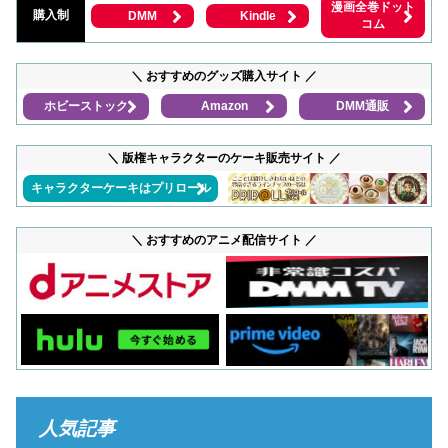
漫画全巻ドット
購入制
DMM
Kindle
コム
＼ おすすめのグッズ購入サイト ／
ホビーストック
Amazon
DMM通販
＼ 版権キャラクターのケーキ販売サイト ／
キャラクターケーキはプリロール
＼ おすすめのアニメ配信サイト ／
人気記事