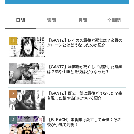
日間
週間
月間
全期間
【GANTZ】レイカの最後と死亡は？玄野の
【GANTZ】レイカの最後
【GANTZ】レイカの最後
【BORUTO】うずまきナ
クローンとはどうなったのか紹介
クローンとはどうなったの
クローンとはどうなったの
現在のナルトは生きている
【GANTZ】加藤勝が死亡して復活した経緯
【GANTZ】西丈一郎は最
【GANTZ】西丈一郎は最
【呪術廻戦】七海健人は渋
は？弟や山咲と最後はどうなった？
き返った後や告白について
き返った後や告白について
た？死因や最後、虎杖に遺
【GANTZ】西丈一郎は最後どうなった？生
【GANTZ】加藤勝が死亡
【GANTZ】加藤勝が死亡
【名探偵コナン】コナンの
き返った後や告白について紹介
は？弟や山咲と最後はどう
は？弟や山咲と最後はどう
る人物一覧！いつ知ったの
【BLEACH】零番隊は死亡して全滅？その
【BLEACH】零番隊は死亡
【BLEACH】零番隊は死亡
【BORUTO】九喇嘛（ク
後が小説で判明！
後が小説で判明！
後が小説で判明！
粒子モードとナルトとの別