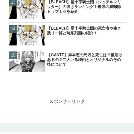
【BLEACH】星十字騎士団（シュテルンリ
【GANTZ】吸血鬼（ヴァ
【GANTZ】ガンツの正体
【GANTZ】ガンツの死亡
ッター）の強さランキング！最強の滅却師
は？最後はどうなったの？
やセバスチャンとの関係は
覧！カタストロフィで生き
トップ１０を紹介
の活躍と動向を紹介
が判明
各編の星人もあわせて紹介
【BLEACH】星十字騎士団の死亡者や生き
【BLEACH】星十字騎士団
【炎炎ノ消防隊】森羅の母
【NARUTO】尾獣の能力・
残り一覧と時系列順の紹介！
ッター）の強さランキング
（マリクサカベ）の正体は
後・死亡を一覧で紹介！
トップ１０を紹介
て最後はどうなった？
【GANTZ】岸本恵の死因と死亡は？復活は
【BLEACH】星十字騎士団
【BLEACH】星十字騎士団
【GANTZ】レイカの最後
あるの？二人いる理由とオリジナルのその
残り一覧と時系列順の紹介
残り一覧と時系列順の紹介
クローンとはどうなったの
後について
スポンサーリンク