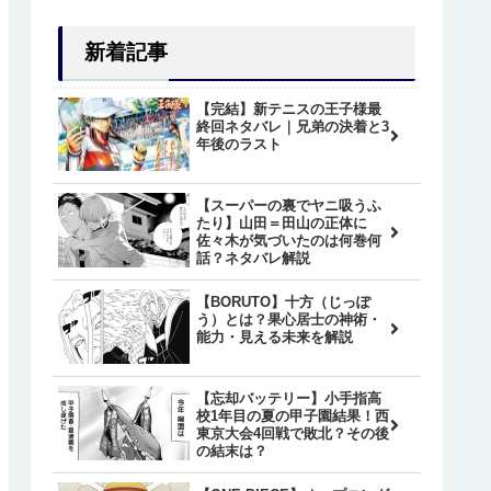
新着記事
【完結】新テニスの王子様最
終回ネタバレ｜兄弟の決着と3
年後のラスト
【スーパーの裏でヤニ吸うふ
たり】山田＝田山の正体に
佐々木が気づいたのは何巻何
話？ネタバレ解説
【BORUTO】十方（じっぽ
う）とは？果心居士の神術・
能力・見える未来を解説
【忘却バッテリー】小手指高
校1年目の夏の甲子園結果！西
東京大会4回戦で敗北？その後
の結末は？