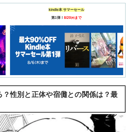
kindle本 サマーセール
第1弾！
8/20㈭まで
る？性別と正体や宿儺との関係は？最