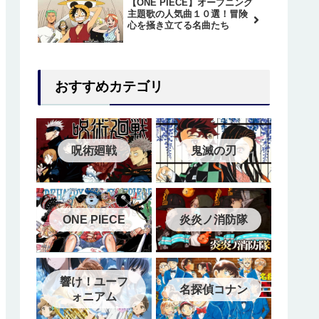
【ONE PIECE】オープニング
主題歌の人気曲１０選！冒険
心を掻き立てる名曲たち
おすすめカテゴリ
呪術廻戦
鬼滅の刃
ONE PIECE
炎炎ノ消防隊
響け！ユーフ
名探偵コナン
ォニアム