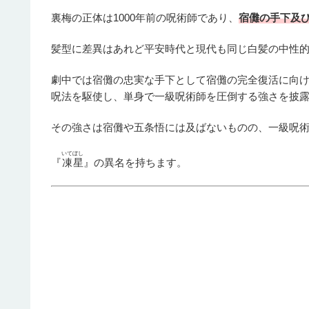
裏梅の正体は1000年前の呪術師であり、
宿儺の手下及
髪型に差異はあれど平安時代と現代も同じ白髪の中性
劇中では宿儺の忠実な手下として宿儺の完全復活に向
呪法を駆使し、単身で一級呪術師を圧倒する強さを披
その強さは宿儺や五条悟には及ばないものの、一級呪
いてぼし
『
凍星
』の異名を持ちます。