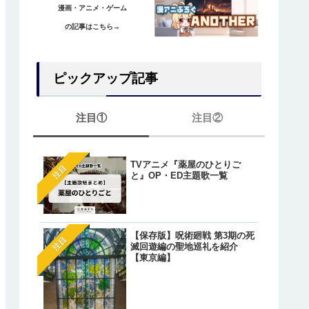
漫画・アニメ・ゲーム
の記事はこちら→
ピックアップ記事
注目①
注目②
TVアニメ『薬屋のひとりご
【ワンピース】ゲッコー・
注目
注目
と』OP・ED主題歌一覧
リアの正体は『光月もり
あ』？鈴後の墓とワノ国出
の伏線とは？
【オレが私になるまで】藤
注目
【保存版】呪術廻戦 第3期の死
明（アキラ）のあざとかわ
注目
滅回遊編の聖地巡礼を紹介
いシーン総まとめ！
【東京編】
【葬送のフリーレン】一級
注目
法使いたちが「特権」で願
た魔法が判明しているキャ