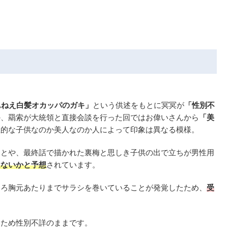
んねえ白髪オカッパのガキ」
という供述をもとに冥冥が
「性別不
の、羂索が大統領と直接会談を行った回ではお偉いさんから
「美
性的な子供なのか美人なのか人によって印象は異なる模様。
ことや、最終話で描かれた裏梅と思しき子供の出で立ちが男性用
はないかと予想
されています。
ころ胸元あたりまでサラシを巻いていることが発覚したため、
受
いため性別不詳のままです。