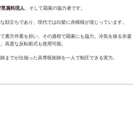
び専属料理人
、そして羂索の協力者です。
的な顔立ちであり、現代では白髪に赤模様が混じっています。
けて裏方作業を担い、その過程で羂索にも協力。冷気を操る氷凝
露。高度な反転術式も使用可能。
術師までが出揃った高専呪術師を一人で制圧できる実力。