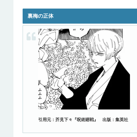
裏梅の正体
引用元：芥見下々『呪術廻戦』 出版：集英社