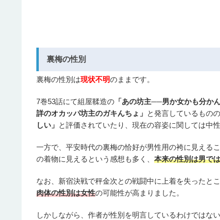
裏梅の性別
裏梅の性別は
現状不明
のままです。
7巻53話にて組屋鞣造の
「あの坊主──男か女かも分か
詳のオカッパ坊主のガキんちょ」
と発言しているもの
しい」
と評価されていたり、現在の容姿に関しては中
一方で、平安時代の裏梅の恰好が男性用の袴に見える
の着物に見えるという感想も多く、
本来の性別は男で
なお、新宿決戦で秤金次との戦闘中に上着を失ったと
肉体の性別は女性
の可能性が高まりました。
しかしながら、作者が性別を明言しているわけではな