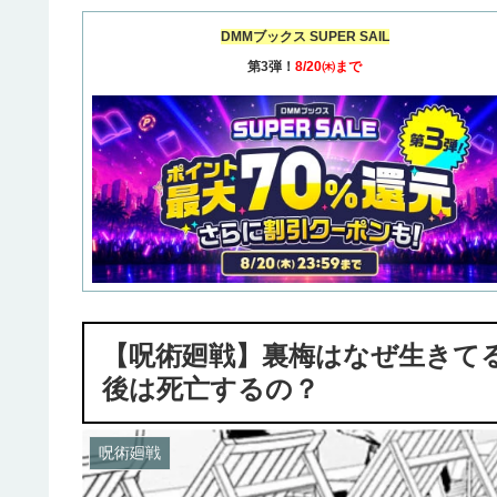
DMMブックス SUPER SAIL
第3弾！
8/20㈭まで
【呪術廻戦】裏梅はなぜ生きて
後は死亡するの？
呪術廻戦