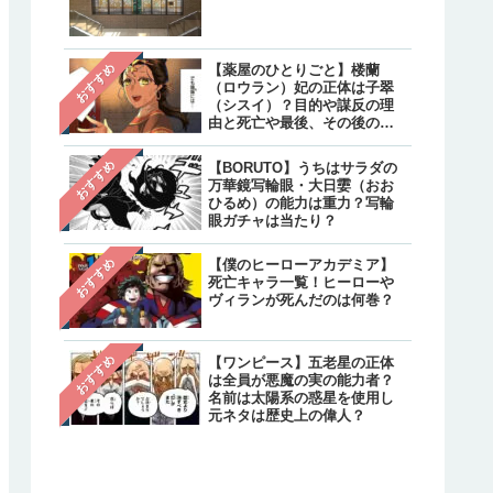
クターと不明のキャラクタ
は？
【炎炎ノ消防隊】森羅の母
注目
おすすめ
【薬屋のひとりごと】楼蘭
親・万里日下部（マリクサ
（ロウラン）妃の正体は子翠
ベ）の正体は？実は生きて
（シスイ）？目的や謀反の理
て最後はどうなった？
由と死亡や最後、その後の生
存について
【呪術廻戦】乙骨憂太のそ
注目
おすすめ
【BORUTO】うちはサラダの
後は？結婚相手は禪院真希
万華鏡写輪眼・大日孁（おお
続編で死亡しリカの指輪は
ひるめ）の能力は重力？写輪
へ継承
眼ガチャは当たり？
おすすめ
【僕のヒーローアカデミア】
死亡キャラ一覧！ヒーローや
ヴィランが死んだのは何巻？
おすすめ
【ワンピース】五老星の正体
は全員が悪魔の実の能力者？
名前は太陽系の惑星を使用し
元ネタは歴史上の偉人？