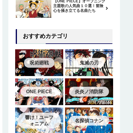
【ONE PIECE】オープニング
主題歌の人気曲１０選！冒険
心を掻き立てる名曲たち
おすすめカテゴリ
呪術廻戦
鬼滅の刃
ONE PIECE
炎炎ノ消防隊
響け！ユーフ
名探偵コナン
ォニアム