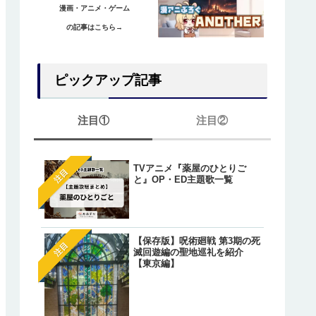
漫画・アニメ・ゲーム
の記事はこちら→
ピックアップ記事
注目①
注目②
TVアニメ『薬屋のひとりご
【ワンピース】ゲッコー・
注目
注目
と』OP・ED主題歌一覧
リアの正体は『光月もり
あ』？鈴後の墓とワノ国出
の伏線とは？
【オレが私になるまで】藤
注目
【保存版】呪術廻戦 第3期の死
明（アキラ）のあざとかわ
注目
滅回遊編の聖地巡礼を紹介
いシーン総まとめ！
【東京編】
【葬送のフリーレン】一級
注目
法使いたちが「特権」で願
た魔法が判明しているキャ