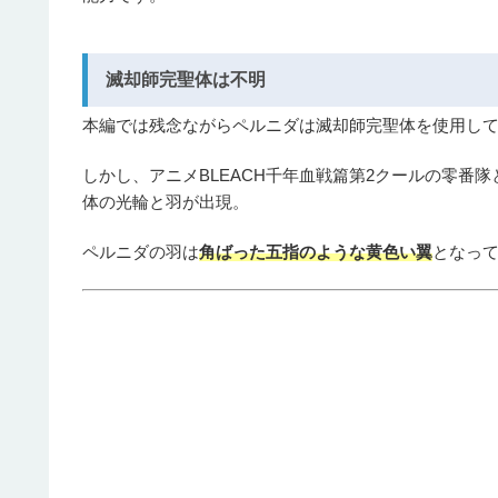
滅却師完聖体は不明
本編では残念ながらペルニダは滅却師完聖体を使用し
しかし、アニメBLEACH千年血戦篇第2クールの零番
体の光輪と羽が出現。
ペルニダの羽は
角ばった五指のような黄色い翼
となっ