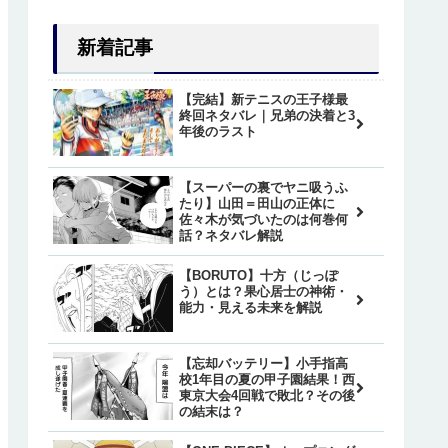
新着記事
【完結】新テニスの王子様最
終回ネタバレ｜兄弟の決着と3
年後のラスト
【スーパーの裏でヤニ吸うふ
たり】山田＝田山の正体に
佐々木が気づいたのは何巻何
話？ネタバレ解説
【BORUTO】十方（じっぽ
う）とは？果心居士の神術・
能力・見える未来を解説
【忘却バッテリー】小手指高
校1年目の夏の甲子園結果！西
東京大会4回戦で敗北？その後
の結末は？