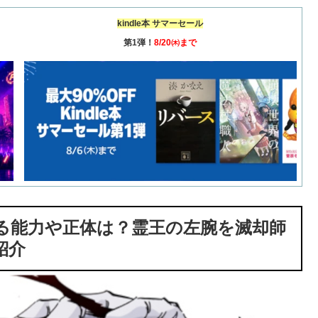
kindle本 サマーセール
第1弾！
8/20㈭まで
ぎる能力や正体は？霊王の左腕を滅却師
紹介