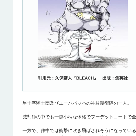
引用元：久保帯人『BLEACH』 出版：集英社
星十字騎士団及びユーハバッハの神赦親衛隊の一人。
滅却師の中でも一際小柄な体格でフーデットコートで
一方で、作中では衝撃に吹き飛ばされそうになってい