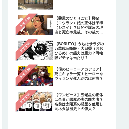
クターと不明のキャラクタ
は？
【炎炎ノ消防隊】森羅の母
注目
おすすめ
【薬屋のひとりごと】楼蘭
親・万里日下部（マリクサ
（ロウラン）妃の正体は子翠
ベ）の正体は？実は生きて
（シスイ）？目的や謀反の理
て最後はどうなった？
由と死亡や最後、その後の生
存について
【呪術廻戦】乙骨憂太のそ
注目
おすすめ
【BORUTO】うちはサラダの
後は？結婚相手は禪院真希
万華鏡写輪眼・大日孁（おお
続編で死亡しリカの指輪は
ひるめ）の能力は重力？写輪
へ継承
眼ガチャは当たり？
おすすめ
【僕のヒーローアカデミア】
死亡キャラ一覧！ヒーローや
ヴィランが死んだのは何巻？
おすすめ
【ワンピース】五老星の正体
は全員が悪魔の実の能力者？
名前は太陽系の惑星を使用し
元ネタは歴史上の偉人？