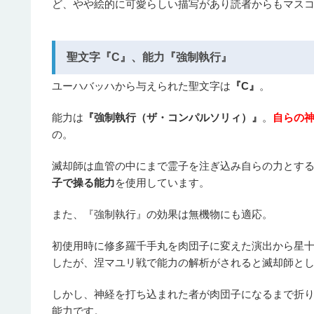
ど、やや絵的に可愛らしい描写があり読者からもマス
聖文字『C』、能力『強制執行』
ユーハバッハから与えられた聖文字は
『C』
。
能力は
『強制執行（ザ・コンパルソリィ）』
。
自らの
の。
滅却師は血管の中にまで霊子を注ぎ込み自らの力とする
子で操る能力
を使用しています。
また、『強制執行』の効果は無機物にも適応。
初使用時に修多羅千手丸を肉団子に変えた演出から星
したが、涅マユリ戦で能力の解析がされると滅却師と
しかし、神経を打ち込まれた者が肉団子になるまで折
能力です。