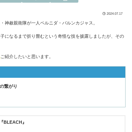
2024.07.17
部隊・神赦親衛隊が一人ペルニダ・パルンカジャス。
団子になるまで折り畳むという奇怪な技を披露しましたが、その
て
ご紹介したいと思います。
の繋がり
『BLEACH』