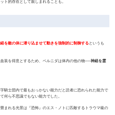
コット的存在として親しまれることも。
神経を敵の体に潜り込ませて動きを強制的に制御する
というも
血装を得意とするため、ペルニダは体内の他の物──
神経を霊
十字騎士団内で最もおっかない能力だと読者に恐れられた能力で
して何ら不思議でもない能力でした。
り畳まれる光景は『恐怖』のエス・ノトに匹敵するトラウマ級の