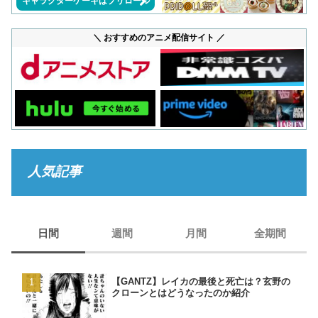
キャラクターケーキはプリロール
＼ おすすめのアニメ配信サイト ／
人気記事
日間
週間
月間
全期間
【GANTZ】レイカの最後と死亡は？玄野の
【GANTZ】レイカの最後
【GANTZ】レイカの最後
【BORUTO】うずまきナ
クローンとはどうなったのか紹介
クローンとはどうなったの
クローンとはどうなったの
現在のナルトは生きている