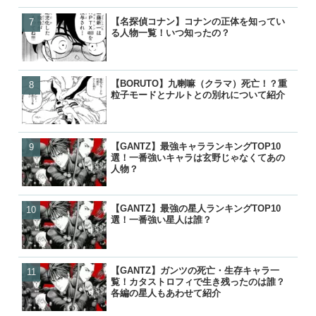
【名探偵コナン】コナンの正体を知ってい
【BORUTO】うずまきボ
【BORUTO】うずまきボ
【響け！ユーフォニアム】
る人物一覧！いつ知ったの？
を失って里抜け？大筒木化
を失って里抜け？大筒木化
付き合って別れた？復縁や
『逆転』について
『逆転』について
った？
【BORUTO】九喇嘛（クラマ）死亡！？重
【名探偵コナン】コナンの
【名探偵コナン】コナンの
【BORUTO】うずまきボ
粒子モードとナルトとの別れについて紹介
る人物一覧！いつ知ったの
る人物一覧！いつ知ったの
を失って里抜け？大筒木化
『逆転』について
【GANTZ】最強キャラランキングTOP10
【GANTZ】最強キャラランキ
【GANTZ】最強の星人ランキ
【BLEACH】護廷十三隊の
選！一番強いキャラは玄野じゃなくてあの
選！一番強いキャラは玄野
選！一番強い星人は誰？
覧！初代から10年後まで歴
人物？
人物？
【GANTZ】最強の星人ランキングTOP10
【GANTZ】最強の星人ランキ
【GANTZ】最強キャラランキ
【BLEACH】零番隊は死亡
選！一番強い星人は誰？
選！一番強い星人は誰？
選！一番強いキャラは玄野
後が小説で判明！
人物？
【GANTZ】ガンツの死亡・生存キャラ一
【GANTZ】ガンツの死亡
【GANTZ】ガンツの死亡
【ワンピース】ローが敗北し
覧！カタストロフィで生き残ったのは誰？
覧！カタストロフィで生き
覧！カタストロフィで生き
げの詳細と敗走について
各編の星人もあわせて紹介
各編の星人もあわせて紹介
各編の星人もあわせて紹介