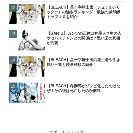
【BLEACH】星十字騎士団（シュテルンリ
【GANTZ】ガンツの正体
【ぬらりひょんの孫】リク
【鬼滅の刃】炭治郎や生存
ッター）の強さランキング！最強の滅却師
やセバスチャンとの関係は
ら）って結婚したの？キス
の後は？何をしてるの？
トップ１０を紹介
が判明
ナーの見解は？
【GANTZ】ガンツの正体は神星人？中の人
【GANTZ】吸血鬼（ヴァ
【GANTZ】ガンツの正体
【GANTZ】ガンツの死亡
やセバスチャンとの関係は？黒い玉の真相
は？最後はどうなったの？
やセバスチャンとの関係は
覧！カタストロフィで生き
が判明
の活躍と動向を紹介
が判明
各編の星人もあわせて紹介
【BLEACH】星十字騎士団の死亡者や生き
【BLEACH】星十字騎士団
【BLEACH】星十字騎士団
【NARUTO】尾獣の能力・
残り一覧と時系列順の紹介！
ッター）の強さランキング
残り一覧と時系列順の紹介
後・死亡を一覧で紹介！
トップ１０を紹介
【BLEACH】冬獅郎がゾンビ化したのはな
【BLEACH】星十字騎士団
【炎炎ノ消防隊】森羅の母
【GANTZ】レイカの最後
ぜ？その後は死亡したのか解説
残り一覧と時系列順の紹介
（マリクサカベ）の正体は
クローンとはどうなったの
て最後はどうなった？
スポンサーリンク