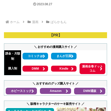
2023.08.27
ホーム
漫画
ばらかもん
【PR】
＼ おすすめの漫画購入サイト ／
課金・月額
コミック.jp
まんが王国
制
漫画全巻ドット
購入制
DMM
Kindle
コム
＼ おすすめのグッズ購入サイト ／
ホビーストック
Amazon
DMM通販
＼ 版権キャラクターのケーキ販売サイト ／