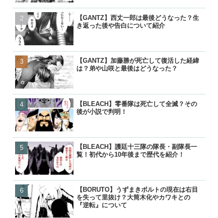
【GANTZ】西丈一郎は最後どうなった？生
【GANTZ】西丈一郎は最
【GANTZ】西丈一郎は最
【呪術廻戦】七海健人は渋
き返った後や告白について紹介
き返った後や告白について
き返った後や告白について
た？死因や最後、虎杖に遺
【GANTZ】加藤勝が死亡して復活した経緯
【GANTZ】加藤勝が死亡
【GANTZ】加藤勝が死亡
【名探偵コナン】コナンの
は？弟や山咲と最後はどうなった？
は？弟や山咲と最後はどう
は？弟や山咲と最後はどう
る人物一覧！いつ知ったの
【BLEACH】零番隊は死亡して全滅？その
【BLEACH】零番隊は死亡
【BLEACH】零番隊は死亡
【BORUTO】九喇嘛（ク
後が小説で判明！
後が小説で判明！
後が小説で判明！
粒子モードとナルトとの別
【BLEACH】護廷十三隊の隊長・副隊長一
【BLEACH】護廷十三隊の
【BORUTO】九喇嘛（ク
【呪術廻戦】五条悟が復活!
覧！初代から10年後まで歴代を紹介！
覧！初代から10年後まで歴
粒子モードとナルトとの別
経緯と宿儺との決戦はいつ
【BORUTO】うずまきボルトの現在は右目
【BORUTO】九喇嘛（ク
【BLEACH】護廷十三隊の
【鬼滅の刃】鬼舞辻無惨の
を失って里抜け？大筒木化やカワキとの
粒子モードとナルトとの別
覧！初代から10年後まで歴
た？どうやって倒したのか
『逆転』について