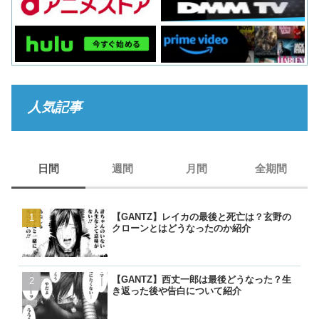
人気記事
日間
週間
月間
全期間
【GANTZ】レイカの最後と死亡は？玄野の
【GANTZ】レイカの最後
【GANTZ】レイカの最後
【BORUTO】うずまきナ
クローンとはどうなったのか紹介
クローンとはどうなったの
クローンとはどうなったの
現在のナルトは生きている
【GANTZ】西丈一郎は最後どうなった？生
【GANTZ】西丈一郎は最
【GANTZ】西丈一郎は最
【呪術廻戦】七海健人は渋
き返った後や告白について紹介
き返った後や告白について
き返った後や告白について
た？死因や最後、虎杖に遺