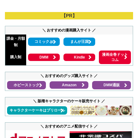
【PR】
＼ おすすめの漫画購入サイト ／
課金・月額
コミック.jp
まんが王国
制
漫画全巻ドット
購入制
DMM
Kindle
コム
＼ おすすめのグッズ購入サイト ／
ホビーストック
Amazon
DMM通販
＼ 版権キャラクターのケーキ販売サイト ／
キャラクターケーキはプリロール
＼ おすすめのアニメ配信サイト ／