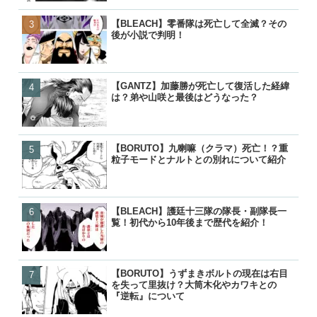
【BLEACH】零番隊は死亡して全滅？その
【GANTZ】加藤勝が死亡
【GANTZ】加藤勝が死亡
【名探偵コナン】コナンの
後が小説で判明！
は？弟や山咲と最後はどう
は？弟や山咲と最後はどう
る人物一覧！いつ知ったの
【GANTZ】加藤勝が死亡して復活した経緯
【BLEACH】零番隊は死亡
【BLEACH】零番隊は死亡
【BORUTO】九喇嘛（ク
は？弟や山咲と最後はどうなった？
後が小説で判明！
後が小説で判明！
粒子モードとナルトとの別
【BORUTO】九喇嘛（クラマ）死亡！？重
【BLEACH】護廷十三隊の
【BORUTO】九喇嘛（ク
【呪術廻戦】五条悟が復活!
粒子モードとナルトとの別れについて紹介
覧！初代から10年後まで歴
粒子モードとナルトとの別
経緯と宿儺との決戦はいつ
【BLEACH】護廷十三隊の隊長・副隊長一
【BORUTO】九喇嘛（ク
【BLEACH】護廷十三隊の
【鬼滅の刃】鬼舞辻無惨の
覧！初代から10年後まで歴代を紹介！
粒子モードとナルトとの別
覧！初代から10年後まで歴
た？どうやって倒したのか
【BORUTO】うずまきボルトの現在は右目
【BORUTO】うずまきボ
【BORUTO】うずまきボ
【響け！ユーフォニアム】
を失って里抜け？大筒木化やカワキとの
を失って里抜け？大筒木化
を失って里抜け？大筒木化
付き合って別れた？復縁や
『逆転』について
『逆転』について
『逆転』について
った？