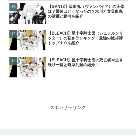
【GANTZ】吸血鬼（ヴァンパイア）の正体
【GANTZ】吸血鬼（ヴァ
【炎炎ノ消防隊】森羅の母
【NARUTO】尾獣の能力・
は？最後はどうなったの？氷川と女吸血鬼
は？最後はどうなったの？
（マリクサカベ）の正体は
後・死亡を一覧で紹介！
の活躍と動向を紹介
の活躍と動向を紹介
て最後はどうなった？
【BLEACH】星十字騎士団（シュテルンリ
【BLEACH】星十字騎士団
【GANTZ】ガンツの正体
【GANTZ】ガンツの死亡
ッター）の強さランキング！最強の滅却師
残り一覧と時系列順の紹介
やセバスチャンとの関係は
覧！カタストロフィで生き
トップ１０を紹介
が判明
各編の星人もあわせて紹介
【BLEACH】星十字騎士団の死亡者や生き
【BLEACH】星十字騎士団
【BLEACH】星十字騎士団
【GANTZ】レイカの最後
残り一覧と時系列順の紹介！
ッター）の強さランキング
残り一覧と時系列順の紹介
クローンとはどうなったの
トップ１０を紹介
スポンサーリンク