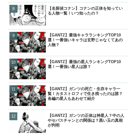
【名探偵コナン】コナンの正体を知ってい
【名探偵コナン】コナンの
【名探偵コナン】コナンの
【BORUTO】うずまきボ
る人物一覧！いつ知ったの？
る人物一覧！いつ知ったの
る人物一覧！いつ知ったの
を失って里抜け？大筒木化
『逆転』について
【GANTZ】最強キャラランキングTOP10
【GANTZ】ガンツの死亡
【GANTZ】最強の星人ランキ
【BLEACH】護廷十三隊の
選！一番強いキャラは玄野じゃなくてあの
覧！カタストロフィで生き
選！一番強い星人は誰？
覧！初代から10年後まで歴
人物？
各編の星人もあわせて紹介
【GANTZ】最強の星人ランキングTOP10
【GANTZ】最強の星人ランキ
【GANTZ】最強キャラランキ
【BLEACH】零番隊は死亡
選！一番強い星人は誰？
選！一番強い星人は誰？
選！一番強いキャラは玄野
後が小説で判明！
人物？
【GANTZ】ガンツの死亡・生存キャラ一
【GANTZ】最強キャラランキ
【GANTZ】ガンツの死亡
【ワンピース】ローが敗北し
覧！カタストロフィで生き残ったのは誰？
選！一番強いキャラは玄野
覧！カタストロフィで生き
げの詳細と敗走について
各編の星人もあわせて紹介
人物？
各編の星人もあわせて紹介
【GANTZ】ガンツの正体は神星人？中の人
【GANTZ】ガンツの正体
【ぬらりひょんの孫】リク
【鬼滅の刃】炭治郎や生存
やセバスチャンとの関係は？黒い玉の真相
やセバスチャンとの関係は
ら）って結婚したの？キス
の後は？何をしてるの？
が判明
が判明
ナーの見解は？