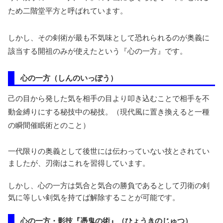
ため二階堂平方と呼ばれています。
しかし、その剣術が最も不気味として恐れられるのが奥義に
該当する開祖のみが使えたという『心の一方』です。
心の一方（しんのいっぽう）
己の目から発した気を相手の目より叩き込むことで相手を不
動金縛りにする秘技中の秘技。（現代風に置き換えると一種
の瞬間催眠術とのこと）
一代限りの奥義として後世には伝わっていない技とされてい
ましたが、刃衛はこれを習得しています。
しかし、心の一方は気合と気合の勝負であるとして刃衛の剣
気に等しい剣気を持てば解除することが可能です。
心の一方・影技『憑鬼の術』（ひょうきのじゅつ）