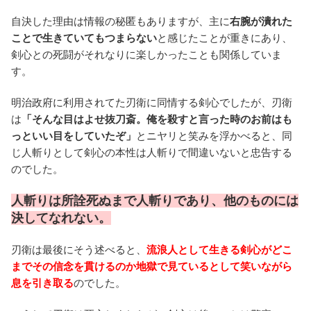
自決した理由は情報の秘匿もありますが、主に
右腕が潰れた
ことで生きていてもつまらない
と感じたことが重きにあり、
剣心との死闘がそれなりに楽しかったことも関係していま
す。
明治政府に利用されてた刃衛に同情する剣心でしたが、刃衛
は
「そんな目はよせ抜刀斎。俺を殺すと言った時のお前はも
っといい目をしていたぞ」
とニヤリと笑みを浮かべると、同
じ人斬りとして剣心の本性は人斬りで間違いないと忠告する
のでした。
人斬りは所詮死ぬまで人斬りであり、他のものには
決してなれない。
刃衛は最後にそう述べると、
流浪人として生きる剣心がどこ
までその信念を貫けるのか地獄で見ているとして笑いながら
息を引き取る
のでした。