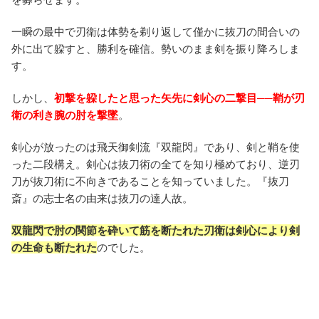
一瞬の最中で刃衛は体勢を剃り返して僅かに抜刀の間合いの
外に出て躱すと、勝利を確信。勢いのまま剣を振り降ろしま
す。
しかし、
初撃を躱したと思った矢先に剣心の二撃目──鞘が刃
衛の利き腕の肘を撃墜
。
剣心が放ったのは飛天御剣流『双龍閃』であり、剣と鞘を使
った二段構え。剣心は抜刀術の全てを知り極めており、逆刃
刀が抜刀術に不向きであることを知っていました。『抜刀
斎』の志士名の由来は抜刀の達人故。
双龍閃で肘の関節を砕いて筋を断たれた刃衛は剣心により剣
の生命も断たれた
のでした。