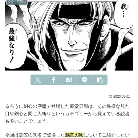
るろうに剣心
2023.08.01
るろうに剣心の序盤で登場した鵜堂刃衛は、その異様な見た
目や剣心と同じ人斬りというカテゴリーから覚えている読者
も多いことでしょう。
今回は黒笠の異名で登場した
鵜堂刃衛
についてご紹介したい