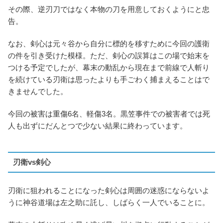
その際、逆刃刀ではなく本物の刀を用意しておくようにと忠
告。
なお、剣心は元々谷から自分に標的を移すために今回の護衛
の件を引き受けた模様。ただ、剣心の誤算はこの場で始末を
つける予定でしたが、幕末の動乱から現在まで前線で人斬り
を続けている刃衛は思ったよりも手ごわく捕まえることはで
きませんでした。
今回の被害は重傷6名、軽傷3名。黒笠事件での被害者では死
人も出ずにだんとつで少ない結果に終わっています。
刃衛vs剣心
刃衛に狙われることになった剣心は周囲の迷惑にならないよ
うに神谷道場は左之助に託し、しばらく一人でいることに。