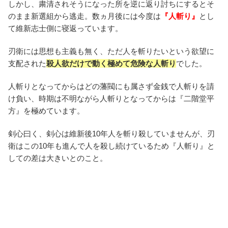
しかし、粛清されそうになった所を逆に返り討ちにするとそ
のまま新選組から逃走。数ヵ月後には今度は
『人斬り』
とし
て維新志士側に寝返っています。
刃衛には思想も主義も無く、ただ人を斬りたいという欲望に
支配された
殺人欲だけで動く極めて危険な人斬り
でした。
人斬りとなってからはどの藩閥にも属さず金銭で人斬りを請
け負い、時期は不明ながら人斬りとなってからは『二階堂平
方』を極めています。
剣心曰く、剣心は維新後10年人を斬り殺していませんが、刃
衛はこの10年も進んで人を殺し続けているため『人斬り』と
しての差は大きいとのこと。