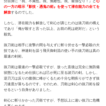
分自身に『我、不滅也。我、無敵也。我、最強なり！』と
心
の一方の暗示『影技・憑鬼の術』を使って潜在能力の全てを
解放
するのでした。
しかし、潜在能力を解放して剣心が講じたのは抜刀術の構え
であり「俺が殺すと言った以上、お前の死は絶対だ」という
殺気。
抜刀術は相手に攻撃の間を与えずに斬り伏せる一撃必殺の大
技であり、神速剣を謳う飛天御剣流の使い手の抜刀術は真の
最速の剣術。
抜刀術は最速の一撃必殺ですが、放った直後は完全に無防備
状態になるため仕損じれば己が死に至る諸刃の剣。しかし、
逆刃刀は反りの腹側に峰がくるため十分な鞘疾りができず抜
刀速度が落ちるのです。そのため、刃衛は剣心の抜刀術を躱
せるという自身がありました。
剣心に斬りかかった刃衛ですが、予想以上に速い抜刀に危機
を募らせます。