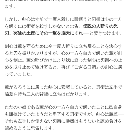
ます。
しかし、剣心は寸前で一度人殺しに躊躇うと刃衛は心の一方
を解くには術者を殺すしかないと忠告。
伝説の人斬りの兇
刃、冥途の土産にその一撃を脳天にくれ
──と焚きつけます。
剣心は薫を守るために今一度人斬りに立ち戻ることを決心す
ると刀を振りかぶりますが、心の一方を自力で解いた薫が剣
心を制止。薫の呼びかけにより我に返った剣心は刃衛への止
めを取り止めて駆け寄ると、再び『ござる口調』の剣心に戻
っていました。
薫がるろうにに戻った剣心に安堵していると、刃衛は左手で
脇差を持ち二人の背後に立ちはだかります。
ただの小娘である薫が心の一方を自力で解いたことに己自身
も腑抜けていたようだと卑下する刃衛ですが、剣心は脇差──
それも左手しか使えない刃衛に勝機はもうないと諫め負けを
認めるように忠告します。