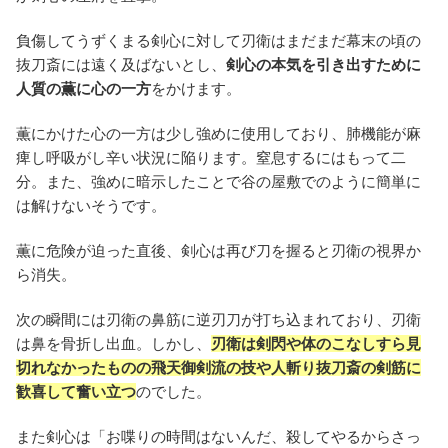
負傷してうずくまる剣心に対して刃衛はまだまだ幕末の頃の
抜刀斎には遠く及ばないとし、
剣心の本気を引き出すために
人質の薫に心の一方
をかけます。
薫にかけた心の一方は少し強めに使用しており、肺機能が麻
痺し呼吸がし辛い状況に陥ります。窒息するにはもって二
分。また、強めに暗示したことで谷の屋敷でのように簡単に
は解けないそうです。
薫に危険が迫った直後、剣心は再び刀を握ると刃衛の視界か
ら消失。
次の瞬間には刃衛の鼻筋に逆刃刀が打ち込まれており、刃衛
は鼻を骨折し出血。しかし、
刃衛は剣閃や体のこなしすら見
切れなかったものの飛天御剣流の技や人斬り抜刀斎の剣筋に
歓喜して奮い立つ
のでした。
また剣心は「お喋りの時間はないんだ、殺してやるからさっ