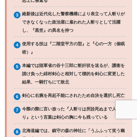
志士に寝返る
維新後は近代化した警察機構により表立って人斬りが
できなくなった政治屋に雇われた人斬りとして活躍
し、『黒笠』の異名を持つ
使用する技は『二階堂平方の型』と『心の一方（催眠
術）』
本編では陸軍省の谷十三郎に斬奸状を送るが、護衛を
請け負った緋村剣心と相対して標的を剣心に変更した
結果、一騎打ちにて敗北
剣心に右腕を再起不能にされたため自決を選択し死亡
今際の際に言い放った『人斬りは所詮死ぬまで人斬
り』という言葉は剣心の胸に今も残っている
北海道編では、鎮守の森の神社に「うふふって笑う幽