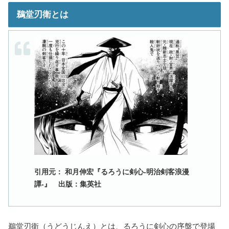
鵜堂刃衛とは
引用元： 和月伸宏『るろうに剣心-明治剣客浪漫
譚-』 出版：集英社
鵜堂刃衛（うどうじんえ）とは、るろうに剣心の序盤で登場