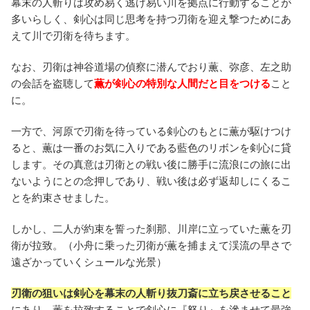
幕末の人斬りは攻め易く逃げ易い川を拠点に行動することが
多いらしく、剣心は同じ思考を持つ刃衛を迎え撃つためにあ
えて川で刃衛を待ちます。
なお、刃衛は神谷道場の偵察に潜んでおり薫、弥彦、左之助
の会話を盗聴して
薫が剣心の特別な人間だと目をつける
こと
に。
一方で、河原で刃衛を待っている剣心のもとに薫が駆けつけ
ると、薫は一番のお気に入りである藍色のリボンを剣心に貸
します。その真意は刃衛との戦い後に勝手に流浪にの旅に出
ないようにとの念押しであり、戦い後は必ず返却しにくるこ
とを約束させました。
しかし、二人が約束を誓った刹那、川岸に立っていた薫を刃
衛が拉致。（小舟に乗った刃衛が薫を捕まえて渓流の早さで
遠ざかっていくシュールな光景）
刃衛の狙いは剣心を幕末の人斬り抜刀斎に立ち戻させること
にあり、薫を拉致することで剣心に『怒り』を滲ませて最強