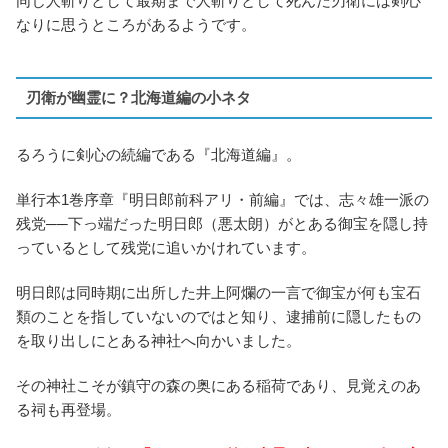
同じ人斬りとして最期まで人斬りとして死んだ刃衛には剣心
なりに思うところがあるようです。
刃衛が幽霊に？北海道編の小ネタ
るろうに剣心の続編である『北海道編』。
単行本1巻序章『明日郎前科アリ・前編』では、志々雄一派の
残党──下っ端だった明日郎（悪太朗）がとある御宝を隠し持
っているとして残党に追いかけれています。
明日郎は同時期に出所した井上阿爛の一言で御宝が何も宝石
類のことを指していないのではと知り、逮捕前に隠したもの
を取り出しにとある神社へ向かいました。
その神社こそが鎮守の森の奥にある稲荷であり、見覚えのあ
る祠も再登場。