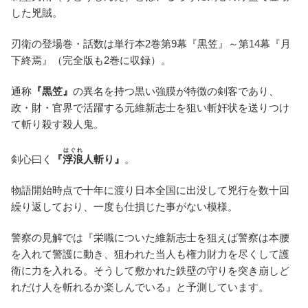
した兇賊。
刃衛の登場巻・話数は単行本2巻第9幕『黒笠』～第14幕『月
下終焉』（完全版も2巻に収録）。
通称
『黒笠』
の異名を持つ黒い強膜が特徴の剣客であり、
政・財・官界で活躍する元維新志士を狙い斬奸状を送りつけ
て斬り殺す殺人鬼。
はぐれ
剣心曰く
『
浮浪
人斬り』
。
物語開始時点で十年に渡り日本全国に出没して兇行を数十回
繰り返しており、一度も仕損じた事がない模様。
警察の見解では『栄職についた維新志士を狙えば警察は本腰
を入れて警護に動き、狙われた当人も権力財力を尽くして護
衛に力を入れる。そうして敷かれた鉄壁の守りを突き崩しど
れだけ人を斬れるか楽しんでいる』と予測しています。