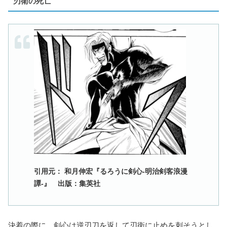
刃衛の死亡
引用元： 和月伸宏『るろうに剣心-明治剣客浪漫
譚-』 出版：集英社
決着の際に、剣心は逆刃刀を返して刃衛に止めを刺そうとし