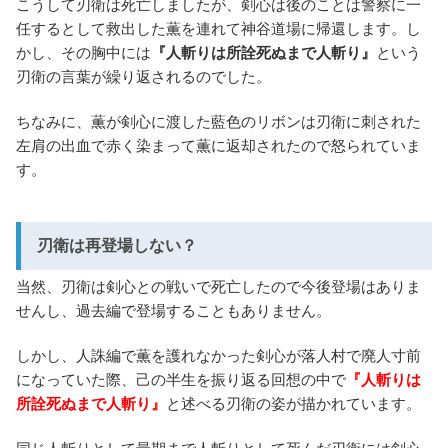
こうして刃衛は死亡しましたが、剣心は後のことは警察に一
任するとして救出した薫を連れて神谷道場に帰還します。し
かし、その胸中には
『人斬りは所詮死ぬまで人斬り』
という
刃衛の言葉が繰り返されるのでした。
ちなみに、薫が剣心に渡した藍色のリボンは刃衛に刺された
左肩の出血で赤く染まって薫に返却されたので怒られていま
す。
刃衛は再登場しない？
当然、刃衛は剣心との戦いで死亡したので今後登場はありま
せんし、過去編で登場することもありません。
しかし、人誅編で薫を護れなかった剣心が落人村で廃人寸前
になっていた際、己の半生を振り返る回想の中で
『人斬りは
所詮死ぬまで人斬り』
と述べる刃衛の姿が描かれています。