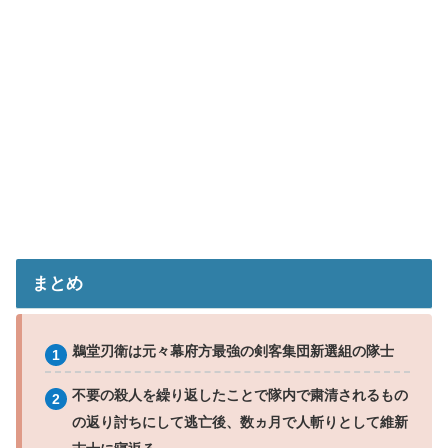
まとめ
鵜堂刃衛は元々幕府方最強の剣客集団新選組の隊士
不要の殺人を繰り返したことで隊内で粛清されるもの
の返り討ちにして逃亡後、数ヵ月で人斬りとして維新