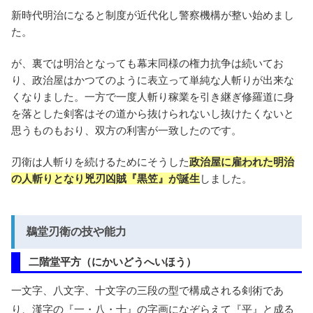
新時代明治になると制度が近代化し警察機構が整い始めまし
た。
が、裏では明治となっても幕末同様の権力抗争は続いてお
り、政治屋はかつてのように表立って単純な人斬りが出来な
くなりました。一方で一度人斬り稼業を引き継ぎ修羅道に身
を落とした剣客はその道から抜けられないし抜けたくないと
思うものもおり、双方の利害が一致したのです。
刃衛は人斬りを続けるためにそうした
政治屋に雇われた明治
の人斬りとなり兇刃凶賊『黒笠』が誕生
しました。
鵜堂刃衛の技や能力
二階堂平方（にかいどうへいほう）
一文字、八文字、十文字の三段の型で構成される剣術であ
り、漢字の『一・八・十』の字画になぞらえて『平』と成る