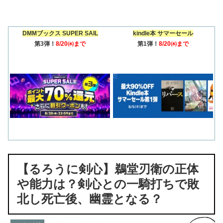
DMMブックス SUPER SAIL
kindle本 サマーセール
第3弾！
8/20㈭まで
第1弾！
8/20㈭まで
【るろうに剣心】鵜堂刃衛の正体
や能力は？剣心との一騎打ちで敗
北し死亡後、幽霊となる？