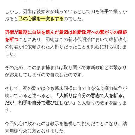
しかし、刃衛は後始末が残っているとして刀を逆手で振りか
ぶると
己の心臓を一突きする
のでした。
刃衛が最期に自決を選んだ意図は維新政府への繋がりの痕跡
を断つ
ことにあり、刃衛はこの新時代明治において維新政府
の何者かに依頼された人斬りだったことを剣心に打ち明けま
した。
そのため、このまま捕まれば取り調べで維新政府との繋がり
が露見してしまうので自決したのです。
そして、死の淵では今も幕末同様に血で血を洗う権力抗争が
続いていると述べると、
「人斬りは自分の意志で人を斬る。
だが、相手を自分で選びはしない」
と人斬りの教示を語りま
す。
今回剣心に敗れたのは教示を無視して挑んだことになり、結
果無様な死に方となりました。