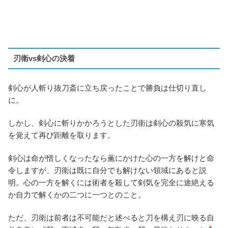
刃衛vs剣心の決着
剣心が人斬り抜刀斎に立ち戻ったことで勝負は仕切り直し
に。
しかし、剣心に斬りかかろうとした刃衛は剣心の殺気に寒気
を覚えて再び距離を取ります。
剣心は命が惜しくなったなら薫にかけた心の一方を解けと命
令しますが、刃衛は既に自分でも解けない領域にあると説
明。心の一方を解くには術者を殺して剣気を完全に途絶える
か自力で解くかの二つに一つとのこと。
ただ、刃衛は前者は不可能だと述べると刀を構え刃に映る自