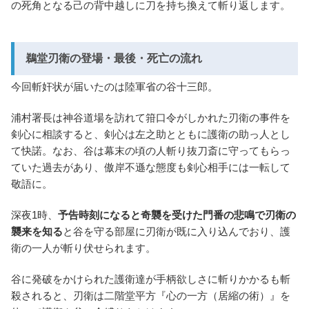
の死角となる己の背中越しに刀を持ち換えて斬り返します。
鵜堂刃衛の登場・最後・死亡の流れ
今回斬奸状が届いたのは陸軍省の谷十三郎。
浦村署長は神谷道場を訪れて箝口令がしかれた刃衛の事件を
剣心に相談すると、剣心は左之助とともに護衛の助っ人とし
て快諾。なお、谷は幕末の頃の人斬り抜刀斎に守ってもらっ
ていた過去があり、傲岸不遜な態度も剣心相手には一転して
敬語に。
深夜1時、
予告時刻になると奇襲を受けた門番の悲鳴で刃衛の
襲来を知る
と谷を守る部屋に刃衛が既に入り込んでおり、護
衛の一人が斬り伏せられます。
谷に発破をかけられた護衛達が手柄欲しさに斬りかかるも斬
殺されると、刃衛は二階堂平方『心の一方（居縮の術）』を