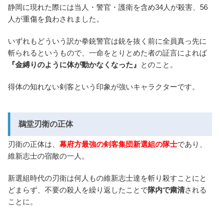
静岡に現れた際には当人・警官・護衛を含め34人が殺害、56
人が重傷を負わされました。
いずれもどういう訳か拳銃警官は銃を抜く前に全員真っ先に
斬られるというもので、一命をとりとめた者の証言によれば
『金縛りのように体が動かなくなった』
とのこと。
得体の知れない剣客という印象が強いキャラクターです。
鵜堂刃衛の正体
刃衛の正体は、
幕府方最強の剣客集団新選組の隊士
であり、
維新志士の宿敵の一人。
新選組時代の刃衛は何人もの維新志士達を斬り殺すことにと
どまらず、不要の殺人を繰り返したことで
隊内で粛清
される
ことに。