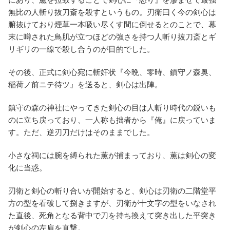
無比の人斬り抜刀斎を殺すというもの。刃衛曰く今の剣心は
腑抜けており煙草一本吸い尽くす間に倒せるとのことで、幕
末に噂された鳥肌が立つほどの強さを持つ人斬り抜刀斎とギ
リギリの一線で殺し合うのが目的でした。
その後、正式に剣心宛に斬奸状『今晩、零時、鎮守ノ森奥、
稲荷ノ前ニテ待ツ』を送ると、剣心は出陣。
鎮守の森の神社にやってきた剣心の目は人斬り時代の鋭いも
のに立ち戻っており、一人称も拙者から『俺』に戻っていま
す。ただ、逆刃刀だけはそのままでした。
小さな祠には腕を縛られた薫が捕まっており、薫は剣心の変
化に当惑。
刃衛と剣心の斬り合いが開始すると、剣心は刃衛の二階堂平
方の型を看破して捌きますが、刃衛が十文字の型をいなされ
た直後、死角となる背中で刀を持ち換えて突き出した平突き
が剣心の左肩を直撃。