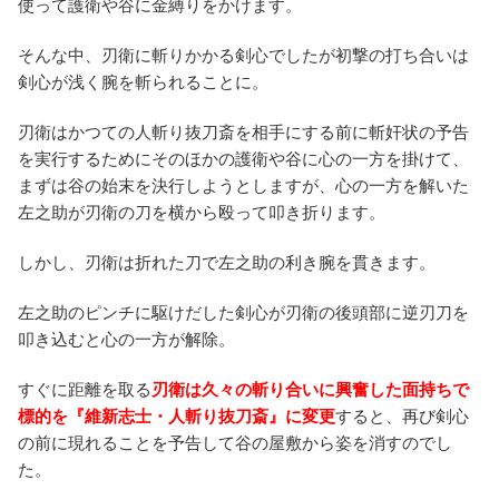
使って護衛や谷に金縛りをかけます。
そんな中、刃衛に斬りかかる剣心でしたが初撃の打ち合いは
剣心が浅く腕を斬られることに。
刃衛はかつての人斬り抜刀斎を相手にする前に斬奸状の予告
を実行するためにそのほかの護衛や谷に心の一方を掛けて、
まずは谷の始末を決行しようとしますが、心の一方を解いた
左之助が刃衛の刀を横から殴って叩き折ります。
しかし、刃衛は折れた刀で左之助の利き腕を貫きます。
左之助のピンチに駆けだした剣心が刃衛の後頭部に逆刃刀を
叩き込むと心の一方が解除。
すぐに距離を取る
刃衛は久々の斬り合いに興奮した面持ちで
標的を『維新志士・人斬り抜刀斎』に変更
すると、再び剣心
の前に現れることを予告して谷の屋敷から姿を消すのでし
た。