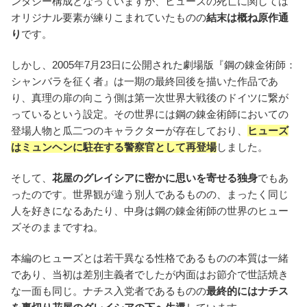
ンタジー構成となっていますが、ヒューズの死亡に関しては
オリジナル要素が練りこまれていたものの
結末は概ね原作通
り
です。
しかし、2005年7月23日に公開された劇場版『鋼の錬金術師：
シャンバラを征く者』は一期の最終回後を描いた作品であ
り、真理の扉の向こう側は第一次世界大戦後のドイツに繋が
っているという設定。その世界には鋼の錬金術師においての
登場人物と瓜二つのキャラクターが存在しており、
ヒューズ
はミュンヘンに駐在する警察官として再登場
しました。
そして、
花屋のグレイシアに密かに思いを寄せる独身
でもあ
ったのです。世界観が違う別人であるものの、まったく同じ
人を好きになるあたり、中身は鋼の錬金術師の世界のヒュー
ズそのままですね。
本編のヒューズとは若干異なる性格であるものの本質は一緒
であり、当初は差別主義者でしたが内面はお節介で世話焼き
な一面も同じ。ナチス入党者であるものの
最終的にはナチス