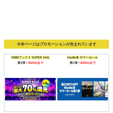
※本ページはプロモーションが含まれています
DMMブックス SUPER SAIL
kindle本 サマーセール
第3弾！
8/20㈭まで
第1弾！
8/20㈭まで