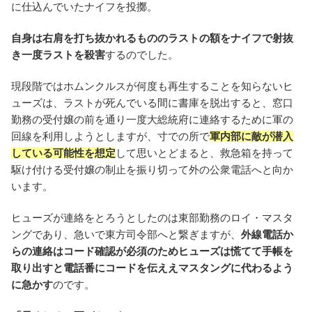
に仕込んでいたナイフを投擲。
自身は右肩を打ち抜かれるもののラストの額をナイフで射抜
き一度ラストを殺害
するのでした。
現段階ではホムンクルスが何度も再生することを知らないヒ
ューズは、ラストが死んでいる間に書庫を脱出すると、窓口
勤務の受付嬢の前を通り一度大総統府に連絡するために軍の
回線を利用しようとしますが、寸での所で
軍内部に敵が潜入
している可能性を想定
して思いとどまると、救急箱を持って
駆け付ける受付嬢の制止を振り切って外の公衆電話へと向か
います。
ヒューズが連絡をとろうとしたのは東部勤務のロイ・マスタ
ングであり、急いで東方司令部へと繋ぎますが、
外線電話か
らの連絡はコード確認が必須のためヒューズは慌てて手帳を
取り出すと電話番にコードを伝ええマスタングに代わるよう
に急かす
のです。