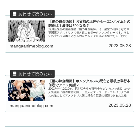
【鋼の錬金術師】お父様の正体やホーエンハイムとの
関係は？最後はどうなる？
荒川弘先生の漫画作品『鋼の錬金術師』は、架空の部隊となる軍
事国家アメストリスで巻き起こるダークファンタジーです。そし
て作中のラスボスとなるのがホムンクルスの首魁である『お父
様』と呼ばれる未知の存在でした。今回は、お父様とは何なの
か、どういう...
2023.05.28
mangaanimeblog.com
【鋼の錬金術師】ホムンクルスの死亡と最後は単行本
何巻でアニメ何話？
2001年から2010年、荒川弘先生が月刊少年ガンガンで連載した大
人気漫画『鋼の錬金術師』。主人公エドワード・エルリックの最
大の敵にしてアメストリス国に巣食う巨悪の根源であるお父様が
生み出した７体の『ホムンクルス』は、第１巻から暗躍し悲劇
を...
2023.05.28
mangaanimeblog.com