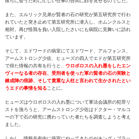
彼らに会うために忙しい仕事の合間に顔を見せるのでした。
また、エルリック兄弟が賢者の石の研究が第五研究所で行わ
れていたと突き止めて第五研究所に潜入し、ホムンクルスと
相対。再び怪我を負い入院したさいにも病院に見舞いに訪れ
ています。
そして、エドワードの病室にてエドワード、アルフォンス、
アームストロング少佐、ヒューズの四人でエドが第五研究所
で得た情報の共有を行うと、
ウロボロスの入れ墨をしたエン
ヴィーなる者の存在、受刑者を使った軍の賢者の石の実験と
錬成陣の痕跡、そして貴重な人柱と言われて生かされたとい
うエドの事情を知る
ことに。
ヒューズはウロボロスの入れ墨について軍法会議所の犯罪リ
ストを漁ろうと、アームストロング少佐はドクター・マルコ
ーの下で石の研究に携わっていた者たちを調査しようと考え
ました。
しかし、情報共有中に病室にやってきたのがキング・ブラッ