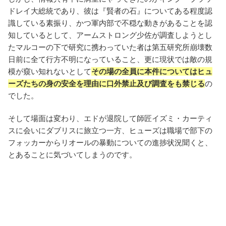
ドレイ大総統であり、彼は『賢者の石』についてある程度認
識している素振り、かつ軍内部で不穏な動きがあることを認
知しているとして、アームストロング少佐が調査しようとし
たマルコーの下で研究に携わっていた者は第五研究所崩壊数
日前に全て行方不明になっていること、更に現状では敵の規
模が窺い知れないとして
その場の全員に本件についてはヒュ
ーズたちの身の安全を理由に口外禁止及び調査をも禁じる
の
でした。
そして場面は変わり、エドが退院して師匠イズミ・カーティ
スに会いにダブリスに旅立つ一方、ヒューズは職場で部下の
フォッカーからリオールの暴動についての進捗状況聞くと、
とあることに気づいてしまうのです。