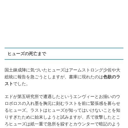
ヒューズの死亡まで
国土錬成陣に気づいたヒューズはアームストロング少佐や大
総統に報告を急ごうとしますが、書庫に現れたのは
色欲のラ
スト
でした。
エドが第五研究所で遭遇したというエンヴィーとお揃いのウ
ロボロスの入れ墨を胸元に刻むラストを前に緊張感を募らせ
るヒューズ。ラストはヒューズが知ってはいけないことを知
りすぎたために始末しようと試みますが、爪で攻撃したとこ
ろヒューズは紙一重で急所を躱すとカウンターで暗記のよう