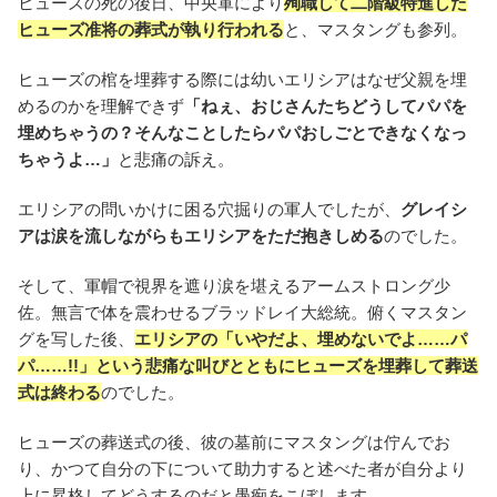
ヒューズの死の後日、中央軍により
殉職して二階級特進した
ヒューズ准将の葬式が執り行われる
と、マスタングも参列。
ヒューズの棺を埋葬する際には幼いエリシアはなぜ父親を埋
めるのかを理解できず
「ねぇ、おじさんたちどうしてパパを
埋めちゃうの？そんなことしたらパパおしごとできなくなっ
ちゃうよ…」
と悲痛の訴え。
エリシアの問いかけに困る穴掘りの軍人でしたが、
グレイシ
アは涙を流しながらもエリシアをただ抱きしめる
のでした。
そして、軍帽で視界を遮り涙を堪えるアームストロング少
佐。無言で体を震わせるブラッドレイ大総統。俯くマスタン
グを写した後、
エリシアの「いやだよ、埋めないでよ……パ
パ……!!」という悲痛な叫びとともにヒューズを埋葬して葬送
式は終わる
のでした。
ヒューズの葬送式の後、彼の墓前にマスタングは佇んでお
り、かつて自分の下について助力すると述べた者が自分より
上に昇格してどうするのだと愚痴をこぼします。