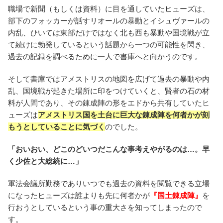
職場で新聞（もしくは資料）に目を通していたヒューズは、
部下のフォッカーが話すリオールの暴動とイシュヴァールの
内乱、ひいては東部だけではなく北も西も暴動や国境戦が立
て続けに勃発しているという話題から一つの可能性を閃き、
過去の記録を調べるために一人で書庫へと向かうのです。
そして書庫ではアメストリスの地図を広げて過去の暴動や内
乱、国境戦が起きた場所に印をつけていくと、賢者の石の材
料が人間であり、その錬成陣の形をエドから共有していたヒ
ューズは
アメストリス国を土台に巨大な錬成陣を何者かが刻
もうとしていることに気づく
のでした。
「おいおい、どこのどいつだこんな事考えやがるのは…。早
く少佐と大総統に…」
軍法会議所勤務でありいつでも過去の資料を閲覧できる立場
になったヒューズは誰よりも先に何者かが
『国土錬成陣』
を
行おうとしているという事の重大さを知ってしまったので
す。