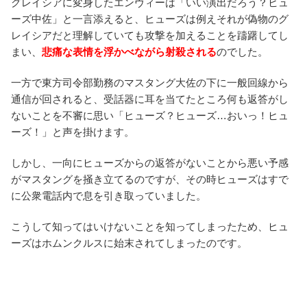
グレイシアに変身したエンヴィーは「いい演出だろう？ヒュ
ーズ中佐」と一言添えると、ヒューズは例えそれが偽物のグ
レイシアだと理解していても攻撃を加えることを躊躇してし
まい、
悲痛な表情を浮かべながら射殺される
のでした。
一方で東方司令部勤務のマスタング大佐の下に一般回線から
通信が回されると、受話器に耳を当てたところ何も返答がし
ないことを不審に思い「ヒューズ？ヒューズ…おいっ！ヒュ
ーズ！」と声を掛けます。
しかし、一向にヒューズからの返答がないことから悪い予感
がマスタングを掻き立てるのですが、その時ヒューズはすで
に公衆電話内で息を引き取っていました。
こうして知ってはいけないことを知ってしまったため、ヒュ
ーズはホムンクルスに始末されてしまったのです。