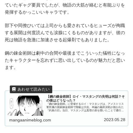
ていたギャグ要員でしたが、物語の大筋が絡むと有能ぶりを
発揮するかっこいいキャラです。
部下や同僚ひいては上司からも愛されているヒューズが殉職
する展開は何度読んでも涙腺にくるものがありますが、彼の
死は物語を急激に加速させる起爆剤でもありました。
鋼の錬金術師は劇中の合間や最後までこういった犠牲になっ
たキャラクターを忘れずに思い出しているのが魅力だと思い
ます。
【鋼の錬金術師】ロイ・マスタングの失明は何話？そ
の後はどうなった？
『鋼の錬金術師』に登場するロイ・マスタングは、アメストリス
軍所属の国家錬金術師で階級は大佐。本編の最終決戦が描かれた
『約束の日』当日、マスタングは真理の扉を開いたことで通行料
に『視力』を持って行かれて失明してしまいました。今回は、マ
スタング...
2023.05.28
mangaanimeblog.com