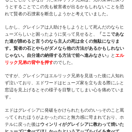
うとすることでこの先も被害者が出るかもしれないことを恐
れて賢者の石捜索を断念しようかと考えていました。
しかし、グレイシアは人助けをしようとして死んだのならヒ
ューズらしいと困ったように笑って見せると、
「ここであな
た達が諦めると言うのなら主人の死は全くの無駄になりま
す。賢者の石とやらがダメなら他の方法があるかもしれない
じゃない。自分達の納得する方法で前へ進みなさい」
と
エル
リック兄弟の背中を押す
のでした。
ですが、グレイシアはエルリック兄弟を見送った後に人知れ
ず泣いており、エドワードはヒューズ家を立ち去る際にふと
窓辺を見上げるとその様子を目撃してしまい心を痛めていま
す。
エドはグレイシアに発破をかけられたもののいっそのこと罵
ってくれたほうがよかったのにと無力感に苛まれており、ホ
テルに戻った後は
ウィンリィがグレイシアに教わって焼いた
ヒューズに食べてほしかったというアップルパイを食べて、