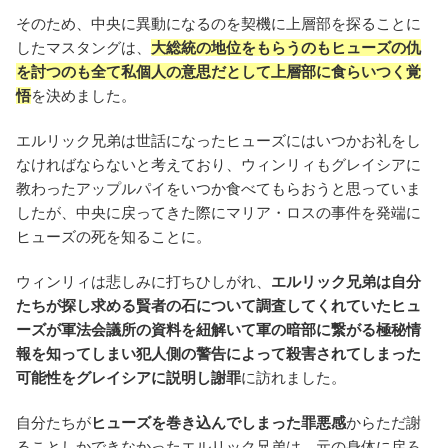
そのため、中央に異動になるのを契機に上層部を探ることに
したマスタングは、
大総統の地位をもらうのもヒューズの仇
を討つのも全て私個人の意思だとして上層部に食らいつく覚
悟
を決めました。
エルリック兄弟は世話になったヒューズにはいつかお礼をし
なければならないと考えており、ウィンリィもグレイシアに
教わったアップルパイをいつか食べてもらおうと思っていま
したが、中央に戻ってきた際にマリア・ロスの事件を発端に
ヒューズの死を知ることに。
ウィンリィは悲しみに打ちひしがれ、
エルリック兄弟は自分
たちが探し求める賢者の石について調査してくれていたヒュ
ーズが軍法会議所の資料を紐解いて軍の暗部に繋がる極秘情
報を知ってしまい犯人側の警告によって殺害されてしまった
可能性をグレイシアに説明し謝罪
に訪れました。
自分たちが
ヒューズを巻き込んでしまった罪悪感
からただ謝
ることしかできなかったエルリック兄弟は、元の身体に戻ろ