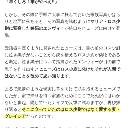
「早くしろ！軍がやべえ!!」
しかし、その際に手帳に大事に挟んでおいた家族写真がはら
りと地面に落ちると、その写真を踏むように
マリア・ロス少
尉に変身した嫉妬のエンヴィー
が銃口をヒューズに向けて登
場。
受話器を置くように脅されたヒューズは、目の前のロス少尉
に泣き黒子がないことから銃を構えるロス少尉が偽物である
と断定。泣き黒子について指摘されたエンヴィーが目の前で
・・・・・・・・・・
黒子を作り出すと
ヒューズは
ロス少尉に化けたそれ
が人間で
はないことを改めて思い知ります
。
まるで悪夢のような現実に背を向けて頭を抱えるヒューズで
したが、家で帰りを待つ家族のためにここで死ぬ訳にはいか
ないと奮起。隠していたナイフで反撃に試みますが、再び振
り返ると
そこに立っていたのはロス少尉ではなく愛する妻・
グレイシア
だったのです。